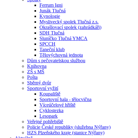
Ferrum Igni
Junák Tlučná
Kynologie
Myslivecký spolek Tlučná z.s.
Okrašlovací spolek (zahrádkáři)
SDH Tlučná
Sluníčko Tlučná YMCA
SPCCH
Taneční klub
Tělovýchovná jednota
Dům s pečovatelskou službou
Knihovna
ZŠ s MŠ
Pošta
Sběrný dvůr
Sportovní vyžití
Koupaliště
Sportovní hala - tělocvična
Víceúčelové hřiště
Cyklostezka
Lesopark
Veřejné pohřebiště
Policie České republiky (služebna Nýřany)
HZS Plzeňského kraje (stanice Nýřany)