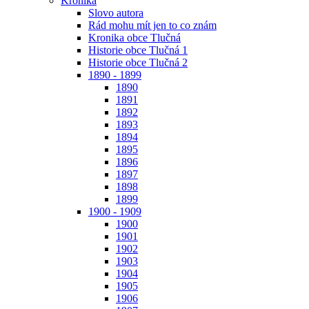
Kronika
Slovo autora
Rád mohu mít jen to co znám
Kronika obce Tlučná
Historie obce Tlučná 1
Historie obce Tlučná 2
1890 - 1899
1890
1891
1892
1893
1894
1895
1896
1897
1898
1899
1900 - 1909
1900
1901
1902
1903
1904
1905
1906