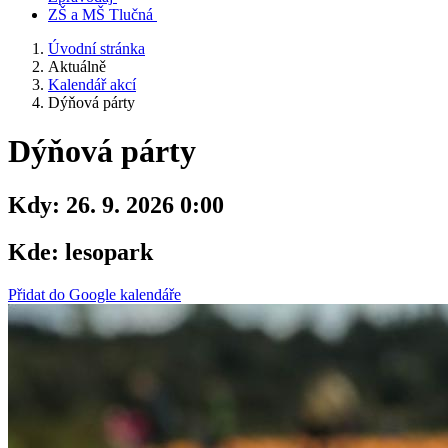
ZŠ a MŠ Tlučná
Úvodní stránka
Aktuálně
Kalendář akcí
Dýňová párty
Dýňová párty
Kdy:
26. 9. 2026 0:00
Kde:
lesopark
Přidat do Google kalendáře