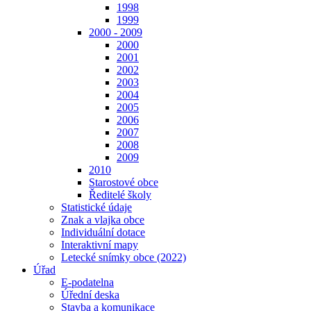
1998
1999
2000 - 2009
2000
2001
2002
2003
2004
2005
2006
2007
2008
2009
2010
Starostové obce
Ředitelé školy
Statistické údaje
Znak a vlajka obce
Individuální dotace
Interaktivní mapy
Letecké snímky obce (2022)
Úřad
E-podatelna
Úřední deska
Stavba a komunikace