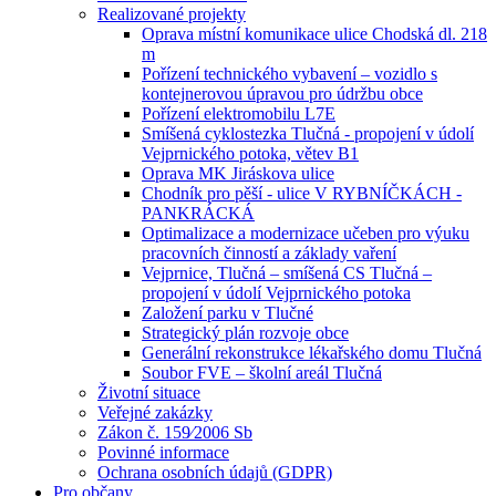
Realizované projekty
Oprava místní komunikace ulice Chodská dl. 218
m
Pořízení technického vybavení – vozidlo s
kontejnerovou úpravou pro údržbu obce
Pořízení elektromobilu L7E
Smíšená cyklostezka Tlučná - propojení v údolí
Vejprnického potoka, větev B1
Oprava MK Jiráskova ulice
Chodník pro pěší - ulice V RYBNÍČKÁCH -
PANKRÁCKÁ
Optimalizace a modernizace učeben pro výuku
pracovních činností a základy vaření
Vejprnice, Tlučná – smíšená CS Tlučná –
propojení v údolí Vejprnického potoka
Založení parku v Tlučné
Strategický plán rozvoje obce
Generální rekonstrukce lékařského domu Tlučná
Soubor FVE – školní areál Tlučná
Životní situace
Veřejné zakázky
Zákon č. 159⁄2006 Sb
Povinné informace
Ochrana osobních údajů (GDPR)
Pro občany