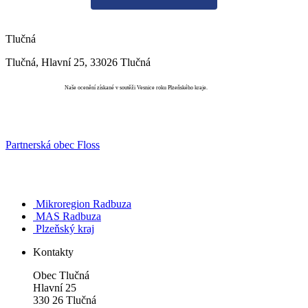
Tlučná
Tlučná, Hlavní 25, 33026 Tlučná
Vesnice roku
Naše ocenění získané v soutěži Vesnice roku Plzeňského kraje.
Partnerská obec Floss
Mikroregion Radbuza
MAS Radbuza
Plzeňský kraj
Kontakty
Obec Tlučná
Hlavní 25
330 26 Tlučná