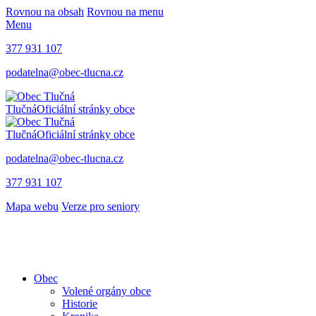
Rovnou na obsah
Rovnou na menu
Menu
377 931 107
podatelna@obec-tlucna.cz
Tlučná
Oficiální stránky obce
Tlučná
Oficiální stránky obce
podatelna@obec-tlucna.cz
377 931 107
Mapa webu
Verze pro seniory
Obec
Volené orgány obce
Historie