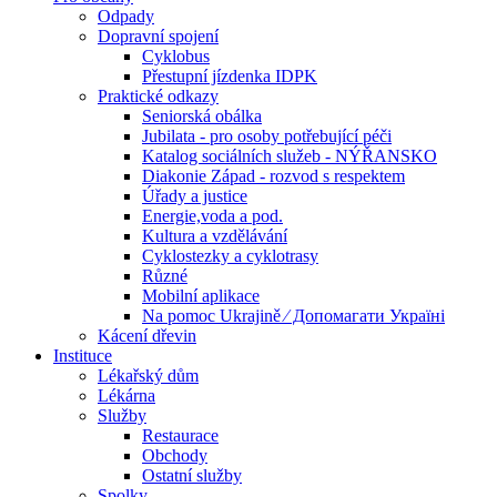
Odpady
Dopravní spojení
Cyklobus
Přestupní jízdenka IDPK
Praktické odkazy
Seniorská obálka
Jubilata - pro osoby potřebující péči
Katalog sociálních služeb - NÝŘANSKO
Diakonie Západ - rozvod s respektem
Úřady a justice
Energie,voda a pod.
Kultura a vzdělávání
Cyklostezky a cyklotrasy
Různé
Mobilní aplikace
Na pomoc Ukrajině ⁄ Допомагати Україні
Kácení dřevin
Instituce
Lékařský dům
Lékárna
Služby
Restaurace
Obchody
Ostatní služby
Spolky