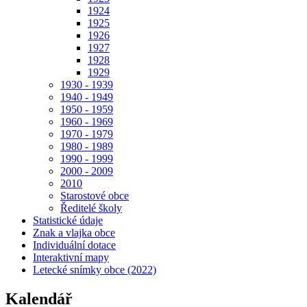
1924
1925
1926
1927
1928
1929
1930 - 1939
1940 - 1949
1950 - 1959
1960 - 1969
1970 - 1979
1980 - 1989
1990 - 1999
2000 - 2009
2010
Starostové obce
Ředitelé školy
Statistické údaje
Znak a vlajka obce
Individuální dotace
Interaktivní mapy
Letecké snímky obce (2022)
Kalendář