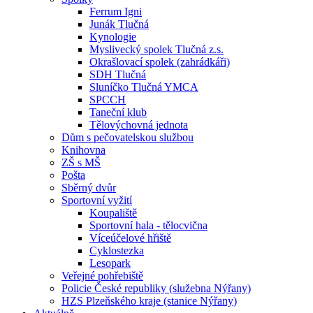
Ferrum Igni
Junák Tlučná
Kynologie
Myslivecký spolek Tlučná z.s.
Okrašlovací spolek (zahrádkáři)
SDH Tlučná
Sluníčko Tlučná YMCA
SPCCH
Taneční klub
Tělovýchovná jednota
Dům s pečovatelskou službou
Knihovna
ZŠ s MŠ
Pošta
Sběrný dvůr
Sportovní vyžití
Koupaliště
Sportovní hala - tělocvična
Víceúčelové hřiště
Cyklostezka
Lesopark
Veřejné pohřebiště
Policie České republiky (služebna Nýřany)
HZS Plzeňského kraje (stanice Nýřany)