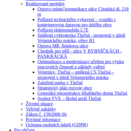
Realizované projekty
Oprava místní komunikace ulice Chodská dl. 218
m
Pořízení technického vybavení – vozidlo s
kontejnerovou úpravou pro údržbu obce
Pořízení elektromobilu L7E
Smíšená cyklostezka Tlučná - propojení v údolí
Vejprnického potoka, větev B1
Oprava MK Jiráskova ulice
Chodník pro pěší - ulice V RYBNÍČKÁCH -
PANKRÁCKÁ
Optimalizace a modernizace učeben pro výuku
pracovních činností a základy vaření
Vejprnice, Tlučná – smíšená CS Tlučná –
propojení v údolí Vejprnického potoka
Založení parku v Tlučné
Strategický plán rozvoje obce
Generální rekonstrukce lékařského domu Tlučná
Soubor FVE – školní areál Tlučná
Životní situace
Veřejné zakázky
Zákon č. 159⁄2006 Sb
Povinné informace
Ochrana osobních údajů (GDPR)
Pro občany