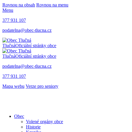
Rovnou na obsah
Rovnou na menu
Menu
377 931 107
podatelna@obec-tlucna.cz
Tlučná
Oficiální stránky obce
Tlučná
Oficiální stránky obce
podatelna@obec-tlucna.cz
377 931 107
Mapa webu
Verze pro seniory
Obec
Volené orgány obce
Historie