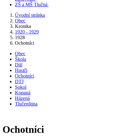
ZŠ a MŠ Tlučná
Úvodní stránka
Obec
Kronika
1920 - 1929
1928
Ochotníci
Obec
Škola
Důl
Hasiči
Ochotníci
DTJ
Sokol
Kopaná
Házená
Tlučenština
Ochotníci