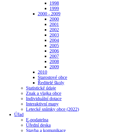
1998
1999
2000 - 2009
2000
2001
2002
2003
2004
2005
2006
2007
2008
2009
2010
Starostové obce
Ředitelé školy
Statistické údaje
Znak a vlajka obce
Individuální dotace
Interaktivní mapy
Letecké snímky obce (2022)
Úřad
E-podatelna
Úřední deska
Stavba a komunikace