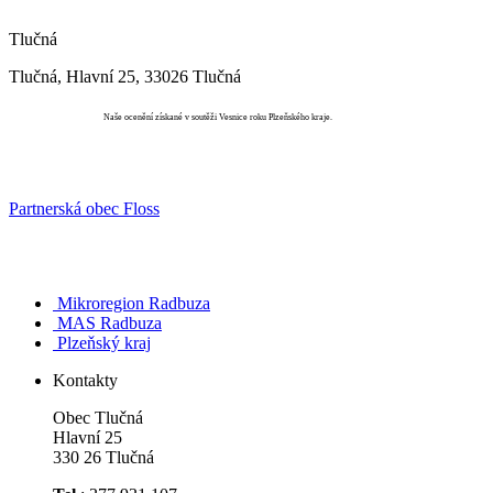
Tlučná
Tlučná, Hlavní 25, 33026 Tlučná
Vesnice roku
Naše ocenění získané v soutěži Vesnice roku Plzeňského kraje.
Partnerská obec Floss
Mikroregion Radbuza
MAS Radbuza
Plzeňský kraj
Kontakty
Obec Tlučná
Hlavní 25
330 26 Tlučná