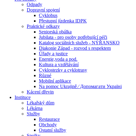
Odpady
Dopravní spojení
Cyklobus
Přestupní jízdenka IDPK
Praktické odkazy
Seniorská obálka
Jubilata - pro osoby potřebující péči
Katalog sociálních služeb - NÝŘANSKO
Diakonie Západ - rozvod s respektem
Úřady a justice
Energie,voda a pod.
Kultura a vzdělávání
Cyklostezky a cyklotrasy
Různé
Mobilní aplikace
Na pomoc Ukrajině ⁄ Допомагати Україні
Kácení dřevin
Instituce
Lékařský dům
Lékárna
Služby
Restaurace
Obchody
Ostatní služby
Spolky