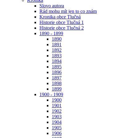
Kronika
Slovo autora
Rád mohu mít jen to co znám
Kronika obce Tlučná
Historie obce Tlučná 1
Historie obce Tlučná 2
1890 - 1899
1890
1891
1892
1893
1894
1895
1896
1897
1898
1899
1900 - 1909
1900
1901
1902
1903
1904
1905
1906