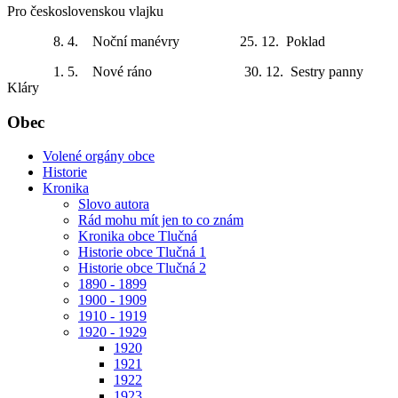
Pro československou vlajku
8. 4. Noční manévry 25. 12. Poklad
1. 5. Nové ráno 30. 12. Sestry panny
Kláry
Obec
Volené orgány obce
Historie
Kronika
Slovo autora
Rád mohu mít jen to co znám
Kronika obce Tlučná
Historie obce Tlučná 1
Historie obce Tlučná 2
1890 - 1899
1900 - 1909
1910 - 1919
1920 - 1929
1920
1921
1922
1923