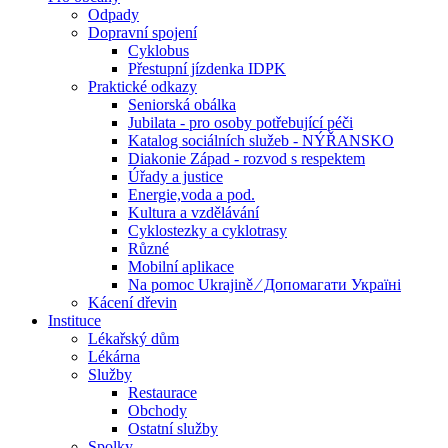
Odpady
Dopravní spojení
Cyklobus
Přestupní jízdenka IDPK
Praktické odkazy
Seniorská obálka
Jubilata - pro osoby potřebující péči
Katalog sociálních služeb - NÝŘANSKO
Diakonie Západ - rozvod s respektem
Úřady a justice
Energie,voda a pod.
Kultura a vzdělávání
Cyklostezky a cyklotrasy
Různé
Mobilní aplikace
Na pomoc Ukrajině ⁄ Допомагати Україні
Kácení dřevin
Instituce
Lékařský dům
Lékárna
Služby
Restaurace
Obchody
Ostatní služby
Spolky