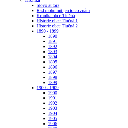
Kronika
Slovo autora
Rád mohu mít jen to co znám
Kronika obce Tlučná
Historie obce Tlučná 1
Historie obce Tlučná 2
1890 - 1899
1890
1891
1892
1893
1894
1895
1896
1897
1898
1899
1900 - 1909
1900
1901
1902
1903
1904
1905
1906