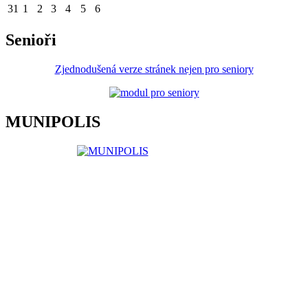
31
1
2
3
4
5
6
Senioři
Zjednodušená verze stránek nejen pro seniory
MUNIPOLIS