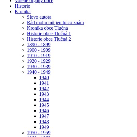
Volené orgány obce
Historie
Kronika
Slovo autora
Rád mohu mít jen to co znám
Kronika obce Tlučná
Historie obce Tlučná 1
Historie obce Tlučná 2
1890 - 1899
1900 - 1909
1910 - 1919
1920 - 1929
1930 - 1939
1940 - 1949
1940
1941
1942
1943
1944
1945
1946
1947
1948
1949
1950 - 1959