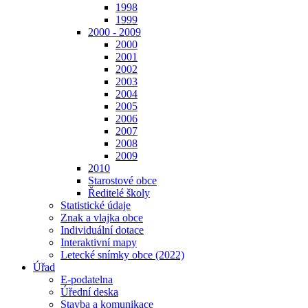
1998
1999
2000 - 2009
2000
2001
2002
2003
2004
2005
2006
2007
2008
2009
2010
Starostové obce
Ředitelé školy
Statistické údaje
Znak a vlajka obce
Individuální dotace
Interaktivní mapy
Letecké snímky obce (2022)
Úřad
E-podatelna
Úřední deska
Stavba a komunikace