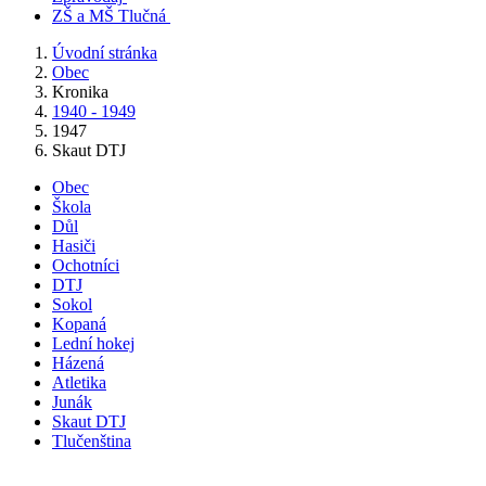
ZŠ a MŠ Tlučná
Úvodní stránka
Obec
Kronika
1940 - 1949
1947
Skaut DTJ
Obec
Škola
Důl
Hasiči
Ochotníci
DTJ
Sokol
Kopaná
Lední hokej
Házená
Atletika
Junák
Skaut DTJ
Tlučenština