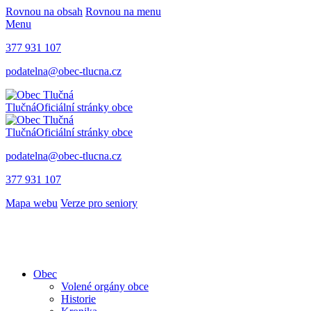
Rovnou na obsah
Rovnou na menu
Menu
377 931 107
podatelna@obec-tlucna.cz
Tlučná
Oficiální stránky obce
Tlučná
Oficiální stránky obce
podatelna@obec-tlucna.cz
377 931 107
Mapa webu
Verze pro seniory
Obec
Volené orgány obce
Historie