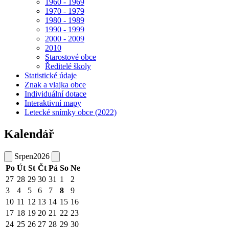
1960 - 1969
1970 - 1979
1980 - 1989
1990 - 1999
2000 - 2009
2010
Starostové obce
Ředitelé školy
Statistické údaje
Znak a vlajka obce
Individuální dotace
Interaktivní mapy
Letecké snímky obce (2022)
Kalendář
Srpen
2026
Po
Út
St
Čt
Pá
So
Ne
27
28
29
30
31
1
2
3
4
5
6
7
8
9
10
11
12
13
14
15
16
17
18
19
20
21
22
23
24
25
26
27
28
29
30