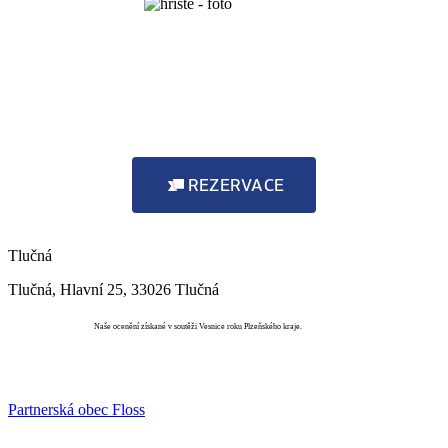
REZERVACE
Tlučná
Tlučná, Hlavní 25, 33026 Tlučná
Vesnice roku
Naše ocenění získané v soutěži Vesnice roku Plzeňského kraje.
Partnerská obec Floss