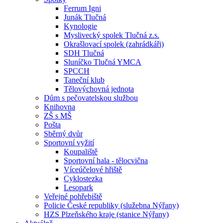
Ferrum Igni
Junák Tlučná
Kynologie
Myslivecký spolek Tlučná z.s.
Okrašlovací spolek (zahrádkáři)
SDH Tlučná
Sluníčko Tlučná YMCA
SPCCH
Taneční klub
Tělovýchovná jednota
Dům s pečovatelskou službou
Knihovna
ZŠ s MŠ
Pošta
Sběrný dvůr
Sportovní vyžití
Koupaliště
Sportovní hala - tělocvična
Víceúčelové hřiště
Cyklostezka
Lesopark
Veřejné pohřebiště
Policie České republiky (služebna Nýřany)
HZS Plzeňského kraje (stanice Nýřany)