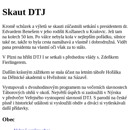
Skaut DTJ
Kromě schůzek a výletů se skauti zúčastnili setkání s presidentem dr.
Edvardem Benešem v jeho rodišti Kožlanech u Kralovic. Jeli tam
na kolech 50 km. Po válce nebyla kola v nejlepším pořádku, silnice
také ne, takže to byla cesta namáhavá a vlastně i dobrodružná. Vidět
pana presidenta na vlastní oči však za to stálo.
V Plzni na hřišti DTJ I se setkali s předsedou vlády s. Zdeňkem
Fierlingerem.
Dalším krásným zážitkem se stala účast na letním táboře Hořálka
na Dělnické akademii u Hvězdonic na Sázavě.
Vystupovali s dvouhodinovým programem na večerních slavnostech
Táborových ohňů v okolí. Největší úspěch si zasloužili v Nýrsku
v předvečer Veřejného vystoupení slavností DTJ. S parodií na české
písně i historické události si vysloužili obdiv a diváci si vytleskávali
další přídavky.
Obec