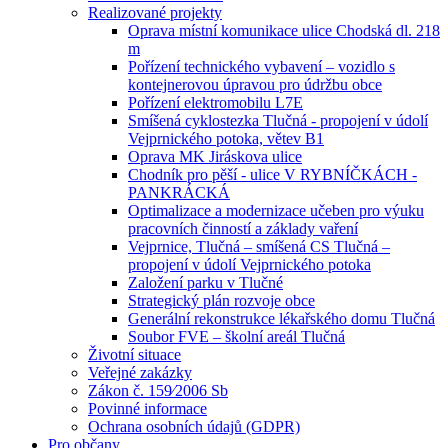
Realizované projekty
Oprava místní komunikace ulice Chodská dl. 218
m
Pořízení technického vybavení – vozidlo s
kontejnerovou úpravou pro údržbu obce
Pořízení elektromobilu L7E
Smíšená cyklostezka Tlučná - propojení v údolí
Vejprnického potoka, větev B1
Oprava MK Jiráskova ulice
Chodník pro pěší - ulice V RYBNÍČKÁCH -
PANKRÁCKÁ
Optimalizace a modernizace učeben pro výuku
pracovních činností a základy vaření
Vejprnice, Tlučná – smíšená CS Tlučná –
propojení v údolí Vejprnického potoka
Založení parku v Tlučné
Strategický plán rozvoje obce
Generální rekonstrukce lékařského domu Tlučná
Soubor FVE – školní areál Tlučná
Životní situace
Veřejné zakázky
Zákon č. 159⁄2006 Sb
Povinné informace
Ochrana osobních údajů (GDPR)
Pro občany