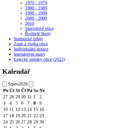
1970 - 1979
1980 - 1989
1990 - 1999
2000 - 2009
2010
Starostové obce
Ředitelé školy
Statistické údaje
Znak a vlajka obce
Individuální dotace
Interaktivní mapy
Letecké snímky obce (2022)
Kalendář
Srpen
2026
Po
Út
St
Čt
Pá
So
Ne
27
28
29
30
31
1
2
3
4
5
6
7
8
9
10
11
12
13
14
15
16
17
18
19
20
21
22
23
24
25
26
27
28
29
30