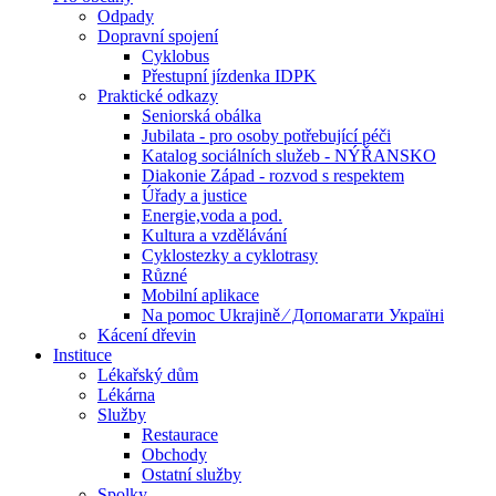
Odpady
Dopravní spojení
Cyklobus
Přestupní jízdenka IDPK
Praktické odkazy
Seniorská obálka
Jubilata - pro osoby potřebující péči
Katalog sociálních služeb - NÝŘANSKO
Diakonie Západ - rozvod s respektem
Úřady a justice
Energie,voda a pod.
Kultura a vzdělávání
Cyklostezky a cyklotrasy
Různé
Mobilní aplikace
Na pomoc Ukrajině ⁄ Допомагати Україні
Kácení dřevin
Instituce
Lékařský dům
Lékárna
Služby
Restaurace
Obchody
Ostatní služby
Spolky