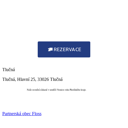
REZERVACE
Tlučná
Tlučná, Hlavní 25, 33026 Tlučná
Vesnice roku
Naše ocenění získané v soutěži Vesnice roku Plzeňského kraje.
Partnerská obec Floss