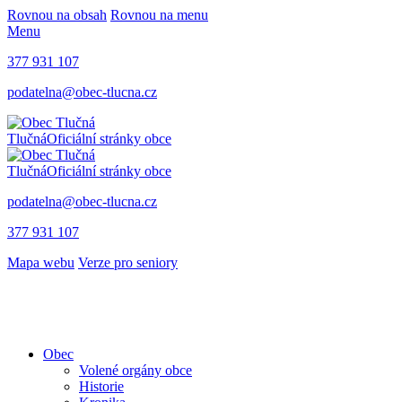
Rovnou na obsah
Rovnou na menu
Menu
377 931 107
podatelna@obec-tlucna.cz
Tlučná
Oficiální stránky obce
Tlučná
Oficiální stránky obce
podatelna@obec-tlucna.cz
377 931 107
Mapa webu
Verze pro seniory
Obec
Volené orgány obce
Historie