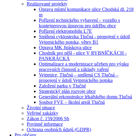
Realizované projekty
Oprava místní komunikace ulice Chodská dl. 218
m
Pořízení technického vybavení – vozidlo s
kontejnerovou úpravou pro údržbu obce
Pořízení elektromobilu L7E
Smíšená cyklostezka Tlučná - propojení v údolí
Vejprnického potoka, větev B1
Oprava MK Jiráskova ulice
Chodník pro pěší - ulice V RYBNÍČKÁCH -
PANKRÁCKÁ
Optimalizace a modernizace učeben pro výuku
pracovních činností a základy vaření
Vejprnice, Tlučná – smíšená CS Tlučná –
propojení v údolí Vejprnického potoka
Založení parku v Tlučné
Strategický plán rozvoje obce
Generální rekonstrukce lékařského domu Tlučná
Soubor FVE – školní areál Tlučná
Životní situace
Veřejné zakázky
Zákon č. 159⁄2006 Sb
Povinné informace
Ochrana osobních údajů (GDPR)
Pro občany