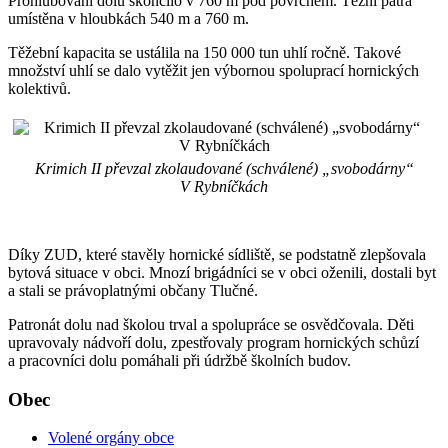
Prohlubování dolu skončilo v 760 m pod povrchem. Těžní patra
umístěna v hloubkách 540 m a 760 m.
Těžební kapacita se ustálila na 150 000 tun uhlí ročně. Takové
množství uhlí se dalo vytěžit jen výbornou spoluprací hornických
kolektivů.
Krimich II převzal zkolaudované (schválené) „svobodárny“
V Rybníčkách
Díky ZUD, které stavěly hornické sídliště, se podstatně zlepšovala
bytová situace v obci. Mnozí brigádníci se v obci oženili, dostali byt
a stali se právoplatnými občany Tlučné.
Patronát dolu nad školou trval a spolupráce se osvědčovala. Děti
upravovaly nádvoří dolu, zpestřovaly program hornických schůzí
a pracovníci dolu pomáhali při údržbě školních budov.
Obec
Volené orgány obce