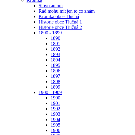
Kronika
Slovo autora
Rád mohu mít jen to co znám
Kronika obce Tlučná
Historie obce Tlučná 1
Historie obce Tlučná 2
1890 - 1899
1890
1891
1892
1893
1894
1895
1896
1897
1898
1899
1900 - 1909
1900
1901
1902
1903
1904
1905
1906