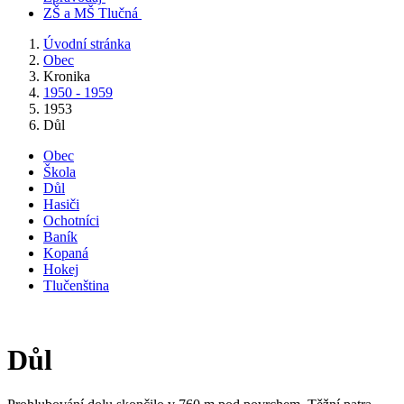
ZŠ a MŠ Tlučná
Úvodní stránka
Obec
Kronika
1950 - 1959
1953
Důl
Obec
Škola
Důl
Hasiči
Ochotníci
Baník
Kopaná
Hokej
Tlučenština
Důl