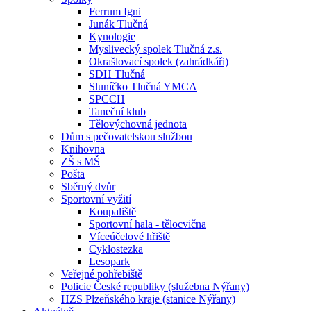
Ferrum Igni
Junák Tlučná
Kynologie
Myslivecký spolek Tlučná z.s.
Okrašlovací spolek (zahrádkáři)
SDH Tlučná
Sluníčko Tlučná YMCA
SPCCH
Taneční klub
Tělovýchovná jednota
Dům s pečovatelskou službou
Knihovna
ZŠ s MŠ
Pošta
Sběrný dvůr
Sportovní vyžití
Koupaliště
Sportovní hala - tělocvična
Víceúčelové hřiště
Cyklostezka
Lesopark
Veřejné pohřebiště
Policie České republiky (služebna Nýřany)
HZS Plzeňského kraje (stanice Nýřany)