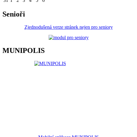
31
1
2
3
4
5
6
Senioři
Zjednodušená verze stránek nejen pro seniory
MUNIPOLIS