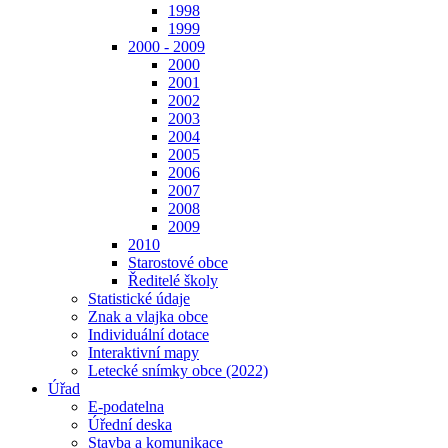
1998
1999
2000 - 2009
2000
2001
2002
2003
2004
2005
2006
2007
2008
2009
2010
Starostové obce
Ředitelé školy
Statistické údaje
Znak a vlajka obce
Individuální dotace
Interaktivní mapy
Letecké snímky obce (2022)
Úřad
E-podatelna
Úřední deska
Stavba a komunikace