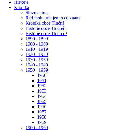
Historie
Kronika
Slovo autora
Rád mohu mít jen to co znám
Kronika obce Tlučná
Historie obce Tlučná 1
Historie obce Tlučná 2
1890 - 1899
1900 - 1909
1910 - 1919
1920 - 1929
1930 - 1939
1940 - 1949
1950 - 1959
1950
1951
1952
1953
1954
1955
1956
1957
1958
1959
1960 - 1969