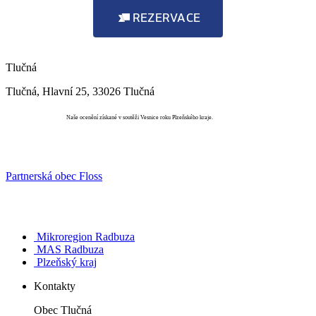
REZERVACE
Tlučná
Tlučná, Hlavní 25, 33026 Tlučná
Vesnice roku
Naše ocenění získané v soutěži Vesnice roku Plzeňského kraje.
Partnerská obec Floss
Mikroregion Radbuza
MAS Radbuza
Plzeňský kraj
Kontakty
Obec Tlučná