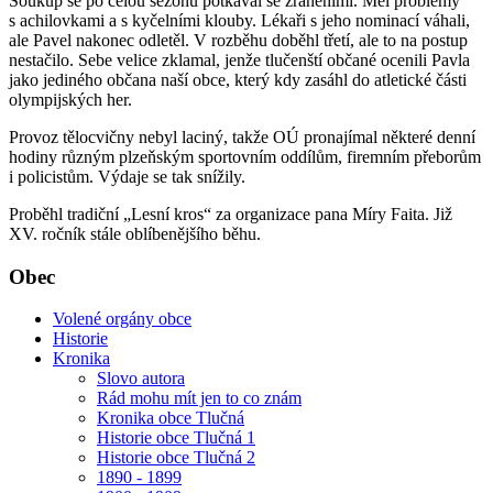
Soukup se po celou sezónu potkával se zraněními. Měl problémy
s achilovkami a s kyčelními klouby. Lékaři s jeho nominací váhali,
ale Pavel nakonec odletěl. V rozběhu doběhl třetí, ale to na postup
nestačilo. Sebe velice zklamal, jenže tlučenští občané ocenili Pavla
jako jediného občana naší obce, který kdy zasáhl do atletické části
olympijských her.
Provoz tělocvičny nebyl laciný, takže OÚ pronajímal některé denní
hodiny různým plzeňským sportovním oddílům, firemním přeborům
i policistům. Výdaje se tak snížily.
Proběhl tradiční „Lesní kros“ za organizace pana Míry Faita. Již
XV. ročník stále oblíbenějšího běhu.
Obec
Volené orgány obce
Historie
Kronika
Slovo autora
Rád mohu mít jen to co znám
Kronika obce Tlučná
Historie obce Tlučná 1
Historie obce Tlučná 2
1890 - 1899