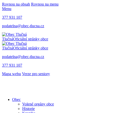
Rovnou na obsah
Rovnou na menu
Menu
377 931 107
podatelna@obec-tlucna.cz
Tlučná
Oficiální stránky obce
Tlučná
Oficiální stránky obce
podatelna@obec-tlucna.cz
377 931 107
Mapa webu
Verze pro seniory
Obec
Volené orgány obce
Historie