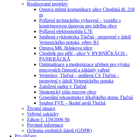
Realizované projekty
Oprava místní komunikace ulice Chodská dl. 218
m
Pořízení technického vybavení – vozidlo s
kontejnerovou úpravou pro údržbu obce
Pořízení elektromobilu L7E
Smíšená cyklostezka Tlučná - propojení v údolí
Vejprnického potoka, větev B1
Oprava MK Jiráskova ulice
Chodník pro pěší - ulice V RYBNÍČKÁCH -
PANKRÁCKÁ
Optimalizace a modernizace učeben pro výuku
pracovních činností a základy vaření
Vejprnice, Tlučná – smíšená CS Tlučná –
propojení v údolí Vejprnického potoka
Založení parku v Tlučné
Strategický plán rozvoje obce
Generální rekonstrukce lékařského domu Tlučná
Soubor FVE – školní areál Tlučná
Životní situace
Veřejné zakázky
Zákon č. 159⁄2006 Sb
Povinné informace
Ochrana osobních údajů (GDPR)
Pro občany