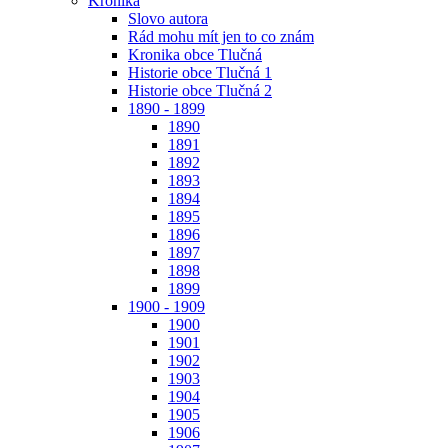
Kronika
Slovo autora
Rád mohu mít jen to co znám
Kronika obce Tlučná
Historie obce Tlučná 1
Historie obce Tlučná 2
1890 - 1899
1890
1891
1892
1893
1894
1895
1896
1897
1898
1899
1900 - 1909
1900
1901
1902
1903
1904
1905
1906