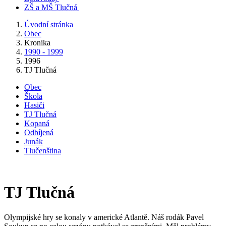
ZŠ a MŠ Tlučná
Úvodní stránka
Obec
Kronika
1990 - 1999
1996
TJ Tlučná
Obec
Škola
Hasiči
TJ Tlučná
Kopaná
Odbíjená
Junák
Tlučenština
TJ Tlučná
Olympijské hry se konaly v americké Atlantě. Náš rodák Pavel