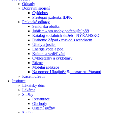
Odpady
Dopravní spojení
Cyklobus
Přestupní jízdenka IDPK
Praktické odkazy
Seniorská obálka
Jubilata - pro osoby potřebující péči
Katalog sociálních služeb - NÝŘANSKO
Diakonie Západ - rozvod s respektem
Úřady a justice
Energie,voda a pod.
Kultura a vzdělávání
Cyklostezky a cyklotrasy
Různé
Mobilní aplikace
Na pomoc Ukrajině ⁄ Допомагати Україні
Kácení dřevin
Instituce
Lékařský dům
Lékárna
Služby
Restaurace
Obchody
Ostatní služby
Spolky