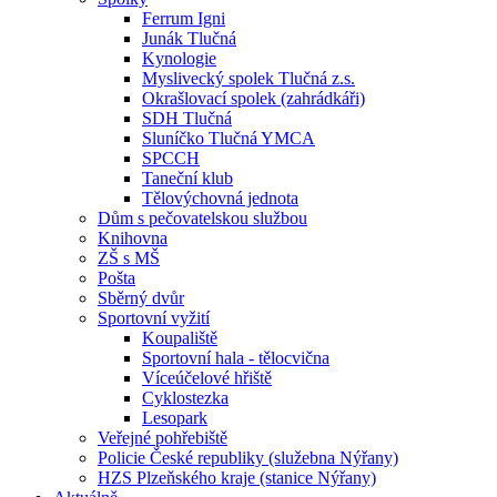
Ferrum Igni
Junák Tlučná
Kynologie
Myslivecký spolek Tlučná z.s.
Okrašlovací spolek (zahrádkáři)
SDH Tlučná
Sluníčko Tlučná YMCA
SPCCH
Taneční klub
Tělovýchovná jednota
Dům s pečovatelskou službou
Knihovna
ZŠ s MŠ
Pošta
Sběrný dvůr
Sportovní vyžití
Koupaliště
Sportovní hala - tělocvična
Víceúčelové hřiště
Cyklostezka
Lesopark
Veřejné pohřebiště
Policie České republiky (služebna Nýřany)
HZS Plzeňského kraje (stanice Nýřany)