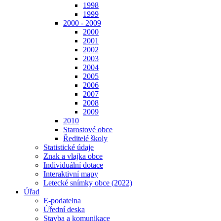
1998
1999
2000 - 2009
2000
2001
2002
2003
2004
2005
2006
2007
2008
2009
2010
Starostové obce
Ředitelé školy
Statistické údaje
Znak a vlajka obce
Individuální dotace
Interaktivní mapy
Letecké snímky obce (2022)
Úřad
E-podatelna
Úřední deska
Stavba a komunikace