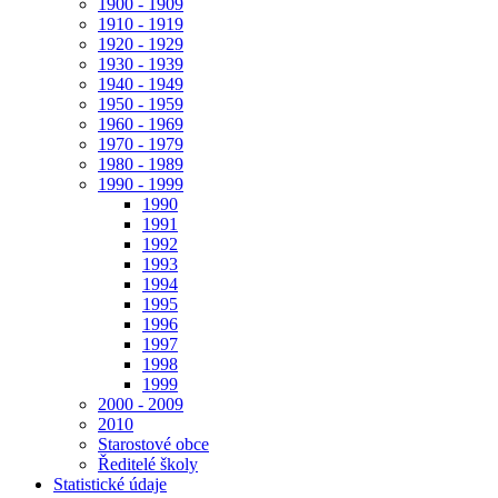
1900 - 1909
1910 - 1919
1920 - 1929
1930 - 1939
1940 - 1949
1950 - 1959
1960 - 1969
1970 - 1979
1980 - 1989
1990 - 1999
1990
1991
1992
1993
1994
1995
1996
1997
1998
1999
2000 - 2009
2010
Starostové obce
Ředitelé školy
Statistické údaje