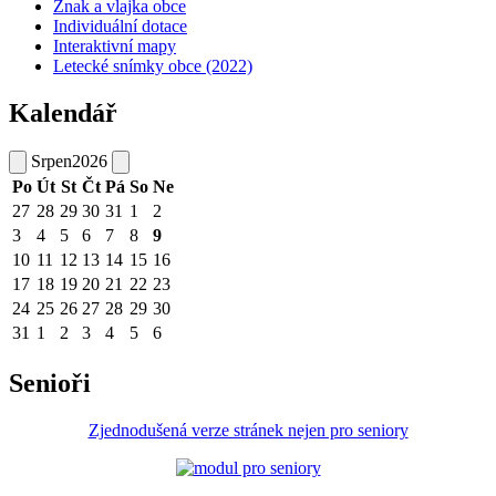
Znak a vlajka obce
Individuální dotace
Interaktivní mapy
Letecké snímky obce (2022)
Kalendář
Srpen
2026
Po
Út
St
Čt
Pá
So
Ne
27
28
29
30
31
1
2
3
4
5
6
7
8
9
10
11
12
13
14
15
16
17
18
19
20
21
22
23
24
25
26
27
28
29
30
31
1
2
3
4
5
6
Senioři
Zjednodušená verze stránek nejen pro seniory