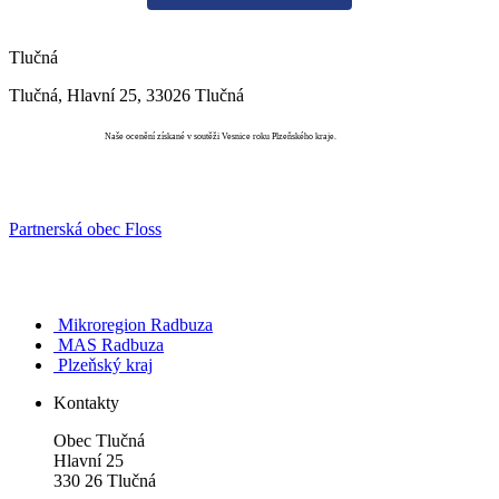
Tlučná
Tlučná, Hlavní 25, 33026 Tlučná
Vesnice roku
Naše ocenění získané v soutěži Vesnice roku Plzeňského kraje.
Partnerská obec Floss
Mikroregion Radbuza
MAS Radbuza
Plzeňský kraj
Kontakty
Obec Tlučná
Hlavní 25
330 26 Tlučná