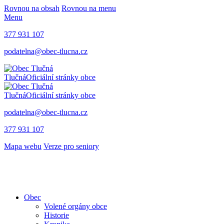
Rovnou na obsah
Rovnou na menu
Menu
377 931 107
podatelna@obec-tlucna.cz
Tlučná
Oficiální stránky obce
Tlučná
Oficiální stránky obce
podatelna@obec-tlucna.cz
377 931 107
Mapa webu
Verze pro seniory
Obec
Volené orgány obce
Historie