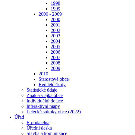
1998
1999
2000 - 2009
2000
2001
2002
2003
2004
2005
2006
2007
2008
2009
2010
Starostové obce
Ředitelé školy
Statistické údaje
Znak a vlajka obce
Individuální dotace
Interaktivní mapy
Letecké snímky obce (2022)
Úřad
E-podatelna
Úřední deska
Stavba a komunikace