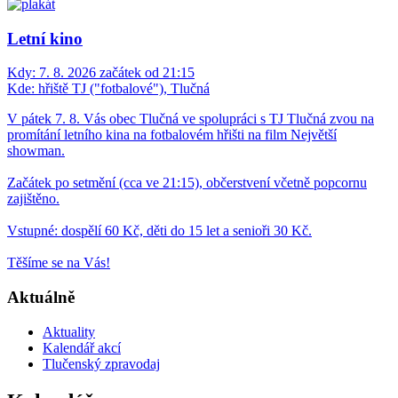
Letní kino
Kdy:
7. 8. 2026 začátek od 21:15
Kde:
hřiště TJ ("fotbalové"), Tlučná
V pátek 7. 8. Vás obec Tlučná ve spolupráci s TJ Tlučná zvou na
promítání letního kina na fotbalovém hřišti na film Největší
showman.
Začátek po setmění (cca ve 21:15), občerstvení včetně popcornu
zajištěno.
Vstupné: dospělí 60 Kč, děti do 15 let a senioři 30 Kč.
Těšíme se na Vás!
Aktuálně
Aktuality
Kalendář akcí
Tlučenský zpravodaj