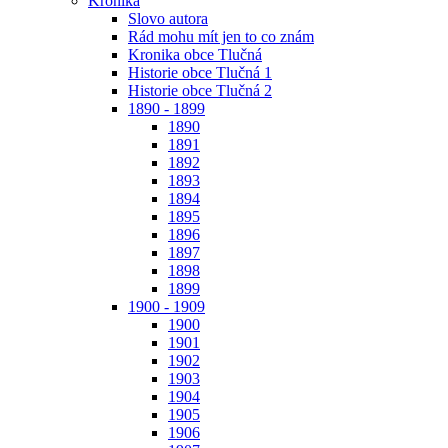
Kronika
Slovo autora
Rád mohu mít jen to co znám
Kronika obce Tlučná
Historie obce Tlučná 1
Historie obce Tlučná 2
1890 - 1899
1890
1891
1892
1893
1894
1895
1896
1897
1898
1899
1900 - 1909
1900
1901
1902
1903
1904
1905
1906