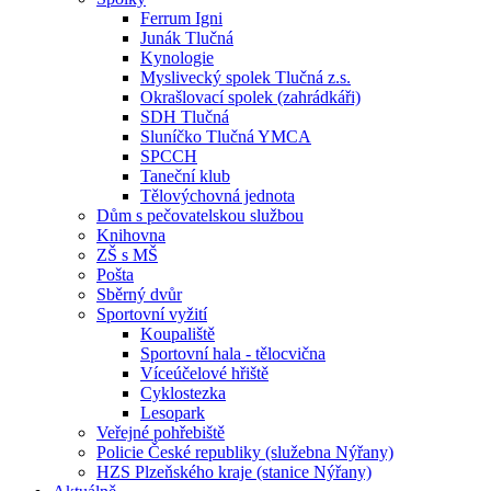
Ferrum Igni
Junák Tlučná
Kynologie
Myslivecký spolek Tlučná z.s.
Okrašlovací spolek (zahrádkáři)
SDH Tlučná
Sluníčko Tlučná YMCA
SPCCH
Taneční klub
Tělovýchovná jednota
Dům s pečovatelskou službou
Knihovna
ZŠ s MŠ
Pošta
Sběrný dvůr
Sportovní vyžití
Koupaliště
Sportovní hala - tělocvična
Víceúčelové hřiště
Cyklostezka
Lesopark
Veřejné pohřebiště
Policie České republiky (služebna Nýřany)
HZS Plzeňského kraje (stanice Nýřany)