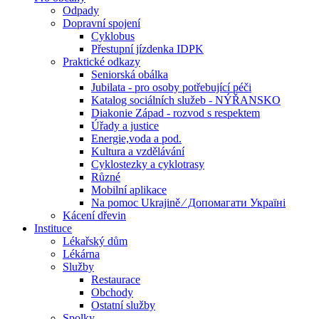
Odpady
Dopravní spojení
Cyklobus
Přestupní jízdenka IDPK
Praktické odkazy
Seniorská obálka
Jubilata - pro osoby potřebující péči
Katalog sociálních služeb - NÝŘANSKO
Diakonie Západ - rozvod s respektem
Úřady a justice
Energie,voda a pod.
Kultura a vzdělávání
Cyklostezky a cyklotrasy
Různé
Mobilní aplikace
Na pomoc Ukrajině ⁄ Допомагати Україні
Kácení dřevin
Instituce
Lékařský dům
Lékárna
Služby
Restaurace
Obchody
Ostatní služby
Spolky