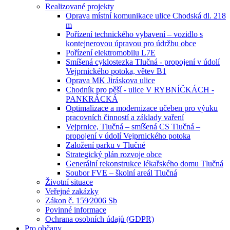
Realizované projekty
Oprava místní komunikace ulice Chodská dl. 218
m
Pořízení technického vybavení – vozidlo s
kontejnerovou úpravou pro údržbu obce
Pořízení elektromobilu L7E
Smíšená cyklostezka Tlučná - propojení v údolí
Vejprnického potoka, větev B1
Oprava MK Jiráskova ulice
Chodník pro pěší - ulice V RYBNÍČKÁCH -
PANKRÁCKÁ
Optimalizace a modernizace učeben pro výuku
pracovních činností a základy vaření
Vejprnice, Tlučná – smíšená CS Tlučná –
propojení v údolí Vejprnického potoka
Založení parku v Tlučné
Strategický plán rozvoje obce
Generální rekonstrukce lékařského domu Tlučná
Soubor FVE – školní areál Tlučná
Životní situace
Veřejné zakázky
Zákon č. 159⁄2006 Sb
Povinné informace
Ochrana osobních údajů (GDPR)
Pro občany