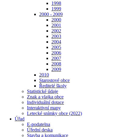
1998
1999
2000 - 2009
2000
2001
2002
2003
2004
2005
2006
2007
2008
2009
2010
Starostové obce
Ředitelé školy
Statistické údaje
Znak a vlajka obce
Individuální dotace
Interaktivní mapy
Letecké snímky obce (2022)
Úřad
E-podatelna
Úřední deska
Stavba a komunikace