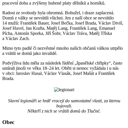
pracovní doba a zvýšeny hubené platy dělníků a horníků.
Radost ze svobody byla ohromná. Bohužel, i draze zaplacená.
Domů z války se nevrátili všichni. Jen z naší obce se nevrátilo
14 mužů: František Bauer, Josef Bečka, Josef Brada, Václav Diviš,
Josef Havel, Jan Krafta, Matěj Lang, František Lang, Emanuel
Pícha, Antonín Sporka, Jiří Šobr, Václav Tráva, Matěj Tříska
a Václav Zach.
Mimo tyto padlé či nezvěstné mnoho našich občanů válkou utrpělo
a vrátili se domů jako invalidé.
Podvýživa lidu měla za následek řádění „španělské chřipky“, často
umírali jinoši ve věku 18–24 let. Oběti si nemoc vyžádala i u nás
v obci: Jaroslav Hasal, Václav Vlasák, Josef Mašát a František
Brada.
Slavní legionáři se hrdě vracejí do samostatné vlasti, za kterou
bojovali.
Někteří z nich se vrátili domů do Tlučné.
Obec