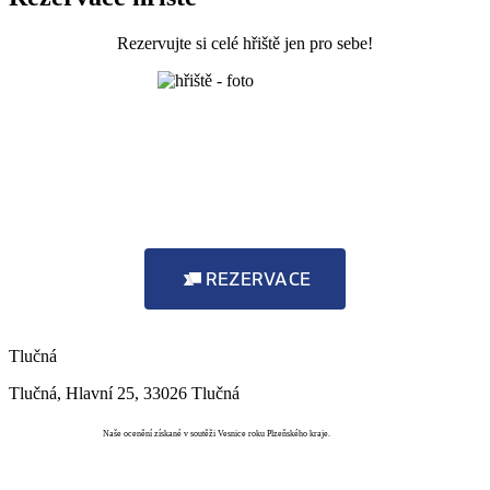
Rezervujte si celé hřiště jen pro sebe!
REZERVACE
Tlučná
Tlučná, Hlavní 25, 33026 Tlučná
Vesnice roku
Naše ocenění získané v soutěži Vesnice roku Plzeňského kraje.