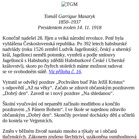
Tomáš Garrigue Masaryk
1850–1937
Presidentem zvolen 14. 11. 1918
Konečně nadešel 28. říjen a velká národní revoluce. Poté byla
vyhlášena Československá republika. Po 392 letech habsburské
nadvlády (roku 1526 zemřel Ludvík Jagellonský, český a uherský
král, Jagellonci neměli potomky, vymřeli a podle smlouvy
Jagellonců s Habsburky zdědili Habsburkové České i Uherské
království), skoro po čtyřech stoletích máme možnost radovat
se ve svobodném státě.
Viz příloha č. 16
.
Vytratil se odvěký pozdrav „Pochválen buď Pán Ježíš Kristus“
s odpovědí „Až na věky“. Začalo se zdravit občanským pozdravem
„Dobrý den“. Zavedl se i nový pozdrav „Na shledanou“.
Školní vyučování od nepaměti začínalo modlitbou a končilo
pozdravem „S Pánem Bohem“. I ve škole se najednou zdravilo
občanským „Dobrý den“. Skončily povinné docházky dětí a učitelů
do kostela ve Vejprnicích.
Změn v běžném životě nastalo mnoho a týkaly se i občanů
tlučenských. Zákonem zrušeno šlechtictví, uzákoněna osmihodinová