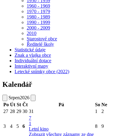
1950 - 1959
1960 - 1969
1970 - 1979
1980 - 1989
1990 - 1999
2000 - 2009
2010
Starostové obce
Ředitelé školy
Statistické údaje
Znak a vlajka obce
Individuální dotace
Interaktivní mapy
Letecké snímky obce (2022)
Kalendář
Srpen
2026
Po
Út
St
Čt
Pá
So
Ne
27
28
29
30
31
1
2
7
1
3
4
5
6
8
9
Letní kino
Zobrazit všechny záznamy ze dne