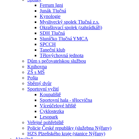
Ferrum Igni
Junák Tlučná
Kynologie
Myslivecký spolek Tlučná z.s.
Okrašlovací spolek (zahrádkáři)
SDH Tlučná
Sluníčko Tlučná YMCA
SPCCH
Taneční klub
Tělovýchovná jednota
Dům s pečovatelskou službou
Knihovna
ZŠ s MŠ
Pošta
Sběrný dvůr
Sportovní vyžití
Koupaliště
Sportovní hala - tělocvična
Víceúčelové hřiště
Cyklostezka
Lesopark
Veřejné pohřebiště
Policie České republiky (služebna Nýřany)
HZS Plzeňského kraje (stanice Nýřany)