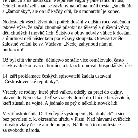
ve vlacích a na nádražích. Přeplněné vagony plné ranců a nůší;
četníci procházeli snad se zavřenýma očima, měli trestat „šmelináře“
a „šamoňáky“, ale on už každý cítil, že s monarchií je konec.
Nedostatek všech životních potřeb dosáhl v dalším roce válečném
takové výše, že začal zhoubně působit na tělesný a duševní vývoj
dětí chudých i movitějších. Šatstvo a obuv nebyly vůbec k dostání
a úmrtnost dětí následkem podvýživy stoupala. Odevšad znělo
žalostné volání ke sv. Václavu: „Nedej zahynouti nám ni
budoucím!“
Už byl cítit vítr změn, dělnictvo se stále více osmělovalo, často
stávkovali škodováci i horníci, a tak ochromovali hospodářství říše.
14. září proklamace českých spisovatelů žádala ustavení
„Československé republiky“.
Vracely se rodiny, které před válkou odešly za prací do ciziny,
hlavně do Německa. Teď se vracely domů do Tlučné bez živitelů,
kteří zůstali na vojně. A jednalo se prý o několik stovek lidí.
V září uskutečnila DTJ veřejné vystoupení „Na drahách“ a sice
bez povolení c. k. okresního úřadu v Plzni. Nad hlavami cvičících
i diváků vlály české a rudé prapory. Nádherná to manifestace
za svobodu národa.