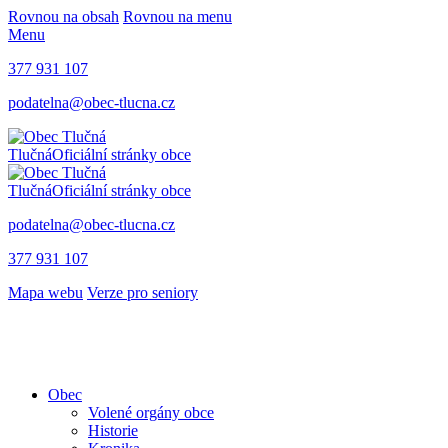
Rovnou na obsah
Rovnou na menu
Menu
377 931 107
podatelna@obec-tlucna.cz
Tlučná
Oficiální stránky obce
Tlučná
Oficiální stránky obce
podatelna@obec-tlucna.cz
377 931 107
Mapa webu
Verze pro seniory
Obec
Volené orgány obce
Historie