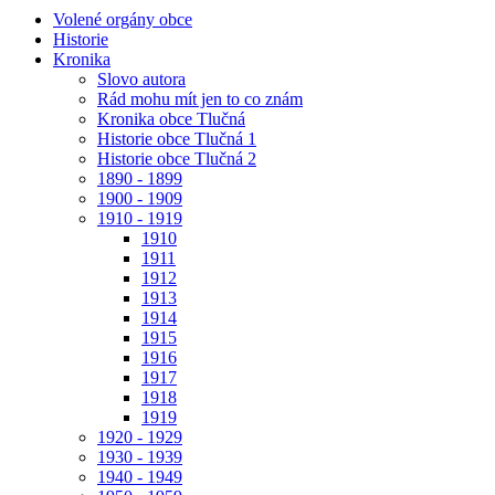
Volené orgány obce
Historie
Kronika
Slovo autora
Rád mohu mít jen to co znám
Kronika obce Tlučná
Historie obce Tlučná 1
Historie obce Tlučná 2
1890 - 1899
1900 - 1909
1910 - 1919
1910
1911
1912
1913
1914
1915
1916
1917
1918
1919
1920 - 1929
1930 - 1939
1940 - 1949