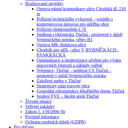
Realizované projekty
Oprava místní komunikace ulice Chodská dl. 218
m
Pořízení technického vybavení – vozidlo s
kontejnerovou úpravou pro údržbu obce
Pořízení elektromobilu L7E
Smíšená cyklostezka Tlučná - propojení v údolí
Vejprnického potoka, větev B1
Oprava MK Jiráskova ulice
Chodník pro pěší - ulice V RYBNÍČKÁCH -
PANKRÁCKÁ
Optimalizace a modernizace učeben pro výuku
pracovních činností a základy vaření
Vejprnice, Tlučná – smíšená CS Tlučná –
propojení v údolí Vejprnického potoka
Založení parku v Tlučné
Strategický plán rozvoje obce
Generální rekonstrukce lékařského domu Tlučná
Soubor FVE – školní areál Tlučná
Životní situace
Veřejné zakázky
Zákon č. 159⁄2006 Sb
Povinné informace
Ochrana osobních údajů (GDPR)
Pro občany