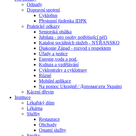
Odpady
Dopravní spojení
Cyklobus
Přestupní jízdenka IDPK
Praktické odkazy
Seniorská obálka
Jubilata - pro osoby potřebující péči
Katalog sociálních služeb - NÝŘANSKO
Diakonie Západ - rozvod s respektem
Úřady a justice
Energie,voda a pod.
Kultura a vzdělávání
Cyklostezky a cyklotrasy
Různé
Mobilní aplikace
Na pomoc Ukrajině ⁄ Допомагати Україні
Kácení dřevin
Instituce
Lékařský dům
Lékárna
Služby
Restaurace
Obchody
Ostatní služby
Spolky