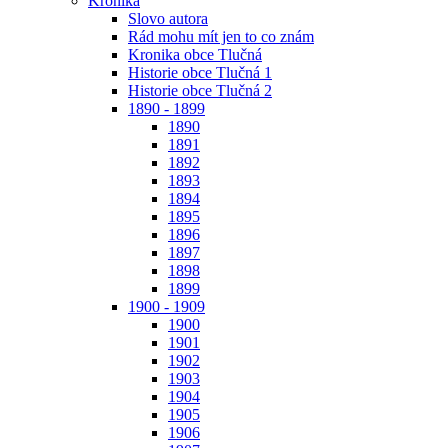
Kronika
Slovo autora
Rád mohu mít jen to co znám
Kronika obce Tlučná
Historie obce Tlučná 1
Historie obce Tlučná 2
1890 - 1899
1890
1891
1892
1893
1894
1895
1896
1897
1898
1899
1900 - 1909
1900
1901
1902
1903
1904
1905
1906