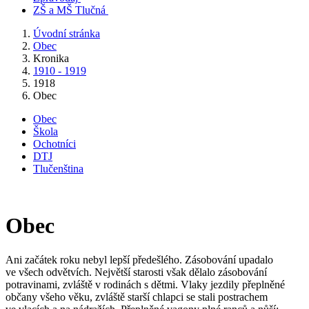
ZŠ a MŠ Tlučná
Úvodní stránka
Obec
Kronika
1910 - 1919
1918
Obec
Obec
Škola
Ochotníci
DTJ
Tlučenština
Obec
Ani začátek roku nebyl lepší předešlého. Zásobování upadalo
ve všech odvětvích. Největší starosti však dělalo zásobování
potravinami, zvláště v rodinách s dětmi. Vlaky jezdily přeplněné
občany všeho věku, zvláště starší chlapci se stali postrachem