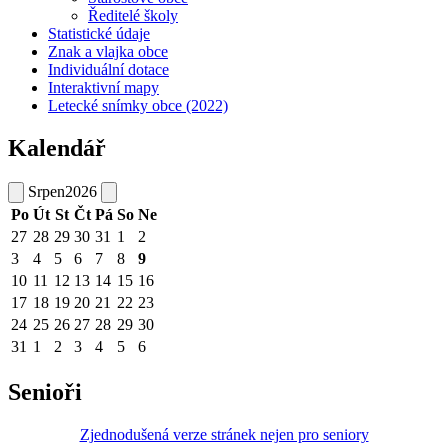
Ředitelé školy
Statistické údaje
Znak a vlajka obce
Individuální dotace
Interaktivní mapy
Letecké snímky obce (2022)
Kalendář
Srpen
2026
Po
Út
St
Čt
Pá
So
Ne
27
28
29
30
31
1
2
3
4
5
6
7
8
9
10
11
12
13
14
15
16
17
18
19
20
21
22
23
24
25
26
27
28
29
30
31
1
2
3
4
5
6
Senioři
Zjednodušená verze stránek nejen pro seniory