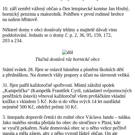
10. září zemřel vážený občan a člen letopisecké komise Jan Hrubý,
hornický penzista a malorolník. Pohřben v první rodinné hrobce
na našem hřbitově.
Některé domy v obci dostávaly trhliny a majitelé dávali vinu
poddolování. Jednalo se o domy č. p. 2, 36, 95, 159, 172,
203 a 234.
Tlučná dostává ráz hornické obce
Státní svátek 28. říjen se oslavil básněmi a písněmi školních dětí
a přednáškou. Na domech vlály prapory a účast na slavnosti veliká.
31. říjen patřil každoročně spořivosti. Místní záložní spolek
„Kampelička“ (Kampelík František Cyril, zakladatel svépomocných
peněžních ústavů) věnoval každoročně všem prvňáčkům vkladní
knížku s vkladem 5 Kč. Kdo si do věku svých 14 let nastřádal
nejméně 500 Kč, obdržel prémii 10 Kč.
3. listopadu dopravili četníci do rodné obce Václava Jandu – tuláka.
Jako malého sirotka předala ho obec do sirotčince v Plzni, kde
se vyučil pekařem. Naše domovská obec se o něho velice pečlivě
starala a měla zájem, aby z něho vyrostl řádný občan. On ale