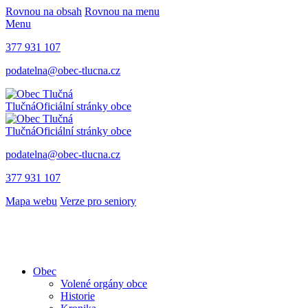
Rovnou na obsah
Rovnou na menu
Menu
377 931 107
podatelna@obec-tlucna.cz
Tlučná
Oficiální stránky obce
Tlučná
Oficiální stránky obce
podatelna@obec-tlucna.cz
377 931 107
Mapa webu
Verze pro seniory
Obec
Volené orgány obce
Historie