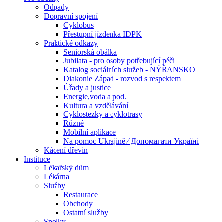
Odpady
Dopravní spojení
Cyklobus
Přestupní jízdenka IDPK
Praktické odkazy
Seniorská obálka
Jubilata - pro osoby potřebující péči
Katalog sociálních služeb - NÝŘANSKO
Diakonie Západ - rozvod s respektem
Úřady a justice
Energie,voda a pod.
Kultura a vzdělávání
Cyklostezky a cyklotrasy
Různé
Mobilní aplikace
Na pomoc Ukrajině ⁄ Допомагати Україні
Kácení dřevin
Instituce
Lékařský dům
Lékárna
Služby
Restaurace
Obchody
Ostatní služby
Spolky