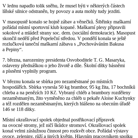
V lednu napadlo tolik sněhu, že musel býti v některých částech
líňské silnice odstraněn, by povozy a auta mohly tudy jezditi.
V masopustě konalo se hojně zábav a věnečků. Šibřinky maškarní
pořádal místní sportovní klub kopané. Maškarní plesy připravili
sokolové a mládež strany soc. dem. (sociální demokracie). Masopust
skončil nedělí před Popeleční středou. V pondělí konala se ještě
rozlučková taneční maškarní zábava s „Pochováváním Bakusa
a Pepiny“.
7. března, narozeniny presidenta Osvoboditele T. G. Masaryka,
oslaveny přednáškou o jeho životě a díle. Školní dítky básněmi
a písněmi vyplnily program.
V březnu konala se sbírka pro nezaměstnané po místních
hospodářích. Sbírka vynesla 50 kg brambor, 95 kg žita, 17 bochníků
chleba a na penězích 10 Kč. Vybraný chléb a brambory rozděleny
nezaměstnaným, žito vyměněno za chléb u pekaře Aloise Kuchynky
a též rozdělen nezaměstnaným, kterých hlášeno na obecním úřadě
146 se 118 dítky.
Místní okrašlovací spolek objednal postřikovací přípravek
na ovocné stromy, jež ničí škůdce stromoví. Okrašlovací spolek
konal velmi záslužnou činnost pro rozkvět obce. Pořádal výstavy
ovoce, zeleniny, růží a jiných květin. Hlavním pracovníkem spolku