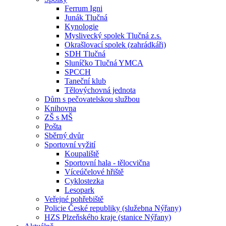
Ferrum Igni
Junák Tlučná
Kynologie
Myslivecký spolek Tlučná z.s.
Okrašlovací spolek (zahrádkáři)
SDH Tlučná
Sluníčko Tlučná YMCA
SPCCH
Taneční klub
Tělovýchovná jednota
Dům s pečovatelskou službou
Knihovna
ZŠ s MŠ
Pošta
Sběrný dvůr
Sportovní vyžití
Koupaliště
Sportovní hala - tělocvična
Víceúčelové hřiště
Cyklostezka
Lesopark
Veřejné pohřebiště
Policie České republiky (služebna Nýřany)
HZS Plzeňského kraje (stanice Nýřany)