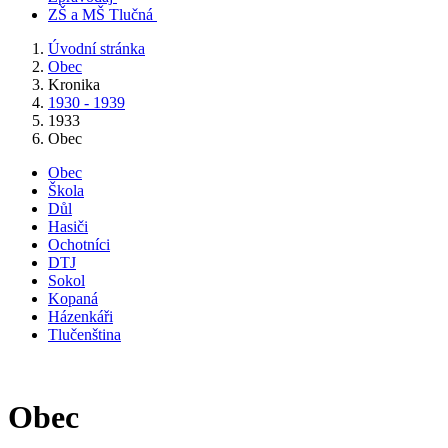
ZŠ a MŠ Tlučná
Úvodní stránka
Obec
Kronika
1930 - 1939
1933
Obec
Obec
Škola
Důl
Hasiči
Ochotníci
DTJ
Sokol
Kopaná
Házenkáři
Tlučenština
Obec