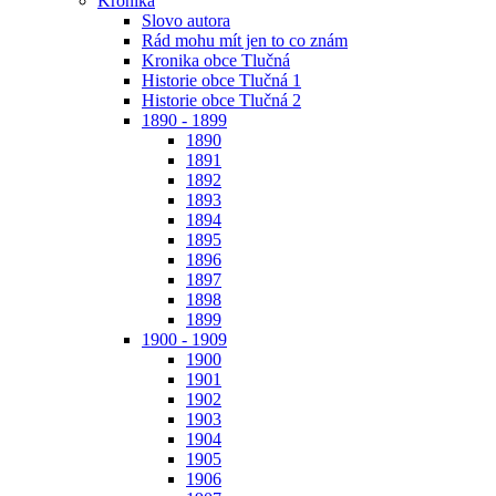
Kronika
Slovo autora
Rád mohu mít jen to co znám
Kronika obce Tlučná
Historie obce Tlučná 1
Historie obce Tlučná 2
1890 - 1899
1890
1891
1892
1893
1894
1895
1896
1897
1898
1899
1900 - 1909
1900
1901
1902
1903
1904
1905
1906