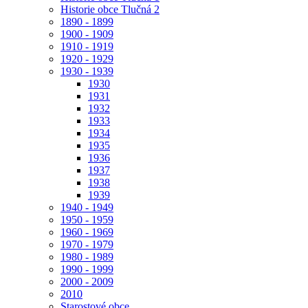
Historie obce Tlučná 2
1890 - 1899
1900 - 1909
1910 - 1919
1920 - 1929
1930 - 1939
1930
1931
1932
1933
1934
1935
1936
1937
1938
1939
1940 - 1949
1950 - 1959
1960 - 1969
1970 - 1979
1980 - 1989
1990 - 1999
2000 - 2009
2010
Starostové obce