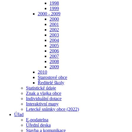
1998
1999
2000 - 2009
2000
2001
2002
2003
2004
2005
2006
2007
2008
2009
2010
Starostové obce
Ředitelé školy
Statistické údaje
Znak a vlajka obce
Individuální dotace
Interaktivní mapy
Letecké snímky obce (2022)
Úřad
E-podatelna
Úřední deska
Stavba a komunikace