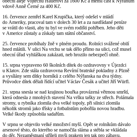
obecní aleje Vojtěchu Hauerovi za 1600 Kč a menší část k Nýřanům
vdově Anně Černé za 400 Kč.
16. července zemřel Karel Krupička, který odešel v mládí
do Ameriky, pracoval tam v dolech 30 let a za nastřádané peníze
se vrátil do vlasti, aby tu byl ve svém rodišti pohřben. Jeho děti
v Americe zůstaly a získaly tam státní občanství.
25. července probíhaly žně v plném proudu. Rolníci svážené obilí
hned mlátili. V ulici Na vrchu se tak dělo přímo na ulici, což musel
obecní úřad vyhláškou zakázati, neb hrozilo nebezpečí ohně.
15. srpna vypraveno 60 školních dítek do ozdravovny v Újezdci
u Klatov. Zde stála ozdravovna Revírní bratrské pokladny z Plzně
a vysílány sem dítky horníků z celého Nýřanska na dva týdny.
Průvodce dítek dělali řídící učitel Václav Česák a učitel Jiří Würfl.
21. srpna snesla se nad krajinou bouřka provázená větrnou smrští,
která odnesla z mnohých stavení Na vršku tašky ze střech. Polámala
stromy, u rybníka zlomila dva velké topoly, při silnici zlomila
několik stromů jako třísky a fotbalistům pobořila novou hradbu.
Velké škody způsobila sadařům.
V srpnu se objevilo velké množství myší. Opět se rolníkům dávalo
arsenové těsto, do kterého se namočila sláma a stébla se vkládala
do děr. Nezaměstnaní stříleli myši prakem jen tak pro zábavu.