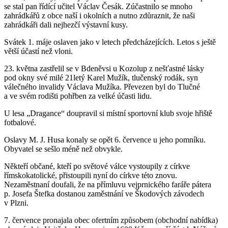
se stal pan řídící učitel Václav Česák. Zúčastnilo se mnoho
zahrádkářů z obce naší i okolních a nutno zdůraznit, že naši
zahrádkáři dali nejhezčí výstavní kusy.
Svátek 1. máje oslaven jako v letech předcházejících. Letos s ještě
větší účastí než vloni.
23. května zastřelil se v Bdeněvsi u Kozolup z nešťastné lásky
pod okny své milé 21letý Karel Mužík, tlučenský rodák, syn
válečného invalidy Václava Mužíka. Převezen byl do Tlučné
a ve svém rodišti pohřben za velké účasti lidu.
U lesa „Dragance“ doupravil si místní sportovní klub svoje hřiště
fotbalové.
Oslavy M. J. Husa konaly se opět 6. července u jeho pomníku.
Obyvatel se sešlo méně než obvykle.
Někteří občané, kteří po světové válce vystoupily z církve
římskokatolické, přistoupili nyní do církve této znovu.
Nezaměstnaní doufali, že na přímluvu vejprnického faráře pátera
p. Josefa Štefka dostanou zaměstnání ve Škodových závodech
v Plzni.
7. července pronajala obec ofertním způsobem (obchodní nabídka)