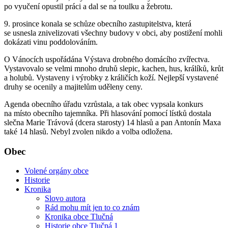
po vyučení opustil práci a dal se na toulku a žebrotu.
9. prosince konala se schůze obecního zastupitelstva, která
se usnesla znivelizovati všechny budovy v obci, aby postižení mohli
dokázati vinu poddolováním.
O Vánocích uspořádána Výstava drobného domácího zvířectva.
Vystavovalo se velmi mnoho druhů slepic, kachen, hus, králíků, krůt
a holubů. Vystaveny i výrobky z králičích koží. Nejlepší vystavené
druhy se ocenily a majitelům uděleny ceny.
Agenda obecního úřadu vzrůstala, a tak obec vypsala konkurs
na místo obecního tajemníka. Při hlasování pomocí lístků dostala
slečna Marie Trávová (dcera starosty) 14 hlasů a pan Antonín Maxa
také 14 hlasů. Nebyl zvolen nikdo a volba odložena.
Obec
Volené orgány obce
Historie
Kronika
Slovo autora
Rád mohu mít jen to co znám
Kronika obce Tlučná
Historie obce Tlučná 1