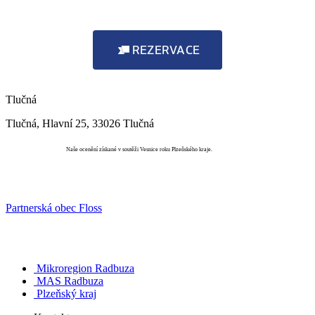
REZERVACE
Tlučná
Tlučná, Hlavní 25, 33026 Tlučná
Vesnice roku
Naše ocenění získané v soutěži Vesnice roku Plzeňského kraje.
Partnerská obec Floss
Mikroregion Radbuza
MAS Radbuza
Plzeňský kraj