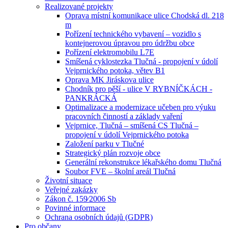
Realizované projekty
Oprava místní komunikace ulice Chodská dl. 218
m
Pořízení technického vybavení – vozidlo s
kontejnerovou úpravou pro údržbu obce
Pořízení elektromobilu L7E
Smíšená cyklostezka Tlučná - propojení v údolí
Vejprnického potoka, větev B1
Oprava MK Jiráskova ulice
Chodník pro pěší - ulice V RYBNÍČKÁCH -
PANKRÁCKÁ
Optimalizace a modernizace učeben pro výuku
pracovních činností a základy vaření
Vejprnice, Tlučná – smíšená CS Tlučná –
propojení v údolí Vejprnického potoka
Založení parku v Tlučné
Strategický plán rozvoje obce
Generální rekonstrukce lékařského domu Tlučná
Soubor FVE – školní areál Tlučná
Životní situace
Veřejné zakázky
Zákon č. 159⁄2006 Sb
Povinné informace
Ochrana osobních údajů (GDPR)
Pro občany