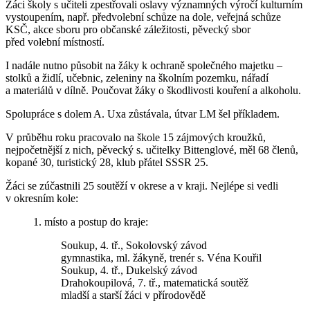
Žáci školy s učiteli zpestřovali oslavy významných výročí kulturním
vystoupením, např. předvolební schůze na dole, veřejná schůze
KSČ, akce sboru pro občanské záležitosti, pěvecký sbor
před volební místností.
I nadále nutno působit na žáky k ochraně společného majetku –
stolků a židlí, učebnic, zeleniny na školním pozemku, nářadí
a materiálů v dílně. Poučovat žáky o škodlivosti kouření a alkoholu.
Spolupráce s dolem A. Uxa zůstávala, útvar LM šel příkladem.
V průběhu roku pracovalo na škole 15 zájmových kroužků,
nejpočetnější z nich, pěvecký s. učitelky Bittenglové, měl 68 členů,
kopané 30, turistický 28, klub přátel SSSR 25.
Žáci se zúčastnili 25 soutěží v okrese a v kraji. Nejlépe si vedli
v okresním kole:
1. místo a postup do kraje:
Soukup, 4. tř., Sokolovský závod
gymnastika, ml. žákyně, trenér s. Véna Kouřil
Soukup, 4. tř., Dukelský závod
Drahokoupilová, 7. tř., matematická soutěž
mladší a starší žáci v přírodovědě