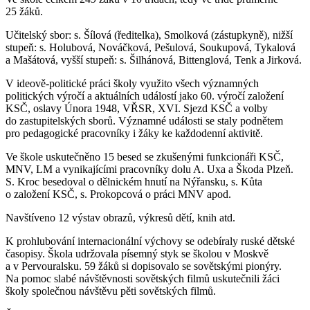
25 žáků.
Učitelský sbor: s. Šílová (ředitelka), Smolková (zástupkyně), nižší
stupeň: s. Holubová, Nováčková, Pešulová, Soukupová, Tykalová
a Mašátová, vyšší stupeň: s. Šilhánová, Bittenglová, Tenk a Jirková.
V ideově-politické práci školy využito všech významných
politických výročí a aktuálních událostí jako 60. výročí založení
KSČ, oslavy Února 1948, VŘSR, XVI. Sjezd KSČ a volby
do zastupitelských sborů. Významné události se staly podnětem
pro pedagogické pracovníky i žáky ke každodenní aktivitě.
Ve škole uskutečněno 15 besed se zkušenými funkcionáři KSČ,
MNV, LM a vynikajícími pracovníky dolu A. Uxa a Škoda Plzeň.
S. Kroc besedoval o dělnickém hnutí na Nýřansku, s. Kůta
o založení KSČ, s. Prokopcová o práci MNV apod.
Navštíveno 12 výstav obrazů, výkresů dětí, knih atd.
K prohlubování internacionální výchovy se odebíraly ruské dětské
časopisy. Škola udržovala písemný styk se školou v Moskvě
a v Pervouralsku. 59 žáků si dopisovalo se sovětskými pionýry.
Na pomoc slabé návštěvnosti sovětských filmů uskutečnili žáci
školy společnou návštěvu pěti sovětských filmů.