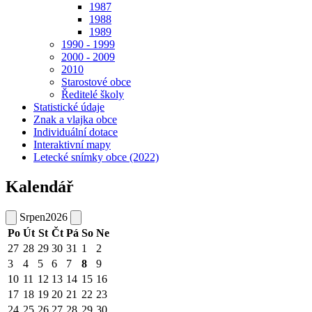
1987
1988
1989
1990 - 1999
2000 - 2009
2010
Starostové obce
Ředitelé školy
Statistické údaje
Znak a vlajka obce
Individuální dotace
Interaktivní mapy
Letecké snímky obce (2022)
Kalendář
Srpen
2026
Po
Út
St
Čt
Pá
So
Ne
27
28
29
30
31
1
2
3
4
5
6
7
8
9
10
11
12
13
14
15
16
17
18
19
20
21
22
23
24
25
26
27
28
29
30