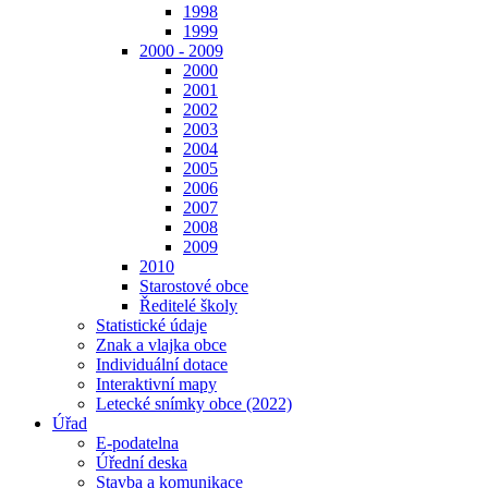
1998
1999
2000 - 2009
2000
2001
2002
2003
2004
2005
2006
2007
2008
2009
2010
Starostové obce
Ředitelé školy
Statistické údaje
Znak a vlajka obce
Individuální dotace
Interaktivní mapy
Letecké snímky obce (2022)
Úřad
E-podatelna
Úřední deska
Stavba a komunikace