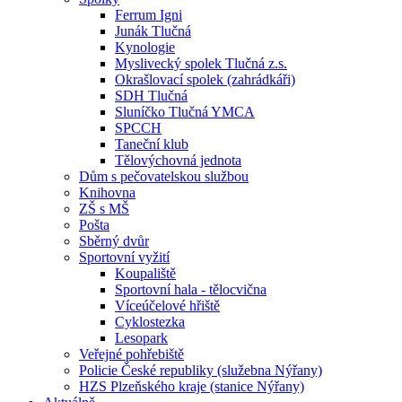
Ferrum Igni
Junák Tlučná
Kynologie
Myslivecký spolek Tlučná z.s.
Okrašlovací spolek (zahrádkáři)
SDH Tlučná
Sluníčko Tlučná YMCA
SPCCH
Taneční klub
Tělovýchovná jednota
Dům s pečovatelskou službou
Knihovna
ZŠ s MŠ
Pošta
Sběrný dvůr
Sportovní vyžití
Koupaliště
Sportovní hala - tělocvična
Víceúčelové hřiště
Cyklostezka
Lesopark
Veřejné pohřebiště
Policie České republiky (služebna Nýřany)
HZS Plzeňského kraje (stanice Nýřany)