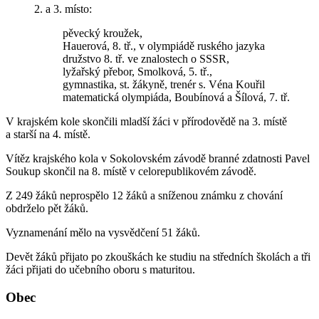
2. a 3. místo:
pěvecký kroužek,
Hauerová, 8. tř., v olympiádě ruského jazyka
družstvo 8. tř. ve znalostech o SSSR,
lyžařský přebor, Smolková, 5. tř.,
gymnastika, st. žákyně, trenér s. Véna Kouřil
matematická olympiáda, Boubínová a Šílová, 7. tř.
V krajském kole skončili mladší žáci v přírodovědě na 3. místě
a starší na 4. místě.
Vítěz krajského kola v Sokolovském závodě branné zdatnosti Pavel
Soukup skončil na 8. místě v celorepublikovém závodě.
Z 249 žáků neprospělo 12 žáků a sníženou známku z chování
obdrželo pět žáků.
Vyznamenání mělo na vysvědčení 51 žáků.
Devět žáků přijato po zkouškách ke studiu na středních školách a tři
žáci přijati do učebního oboru s maturitou.
Obec