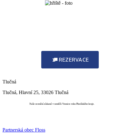
REZERVACE
Tlučná
Tlučná, Hlavní 25, 33026 Tlučná
Vesnice roku
Naše ocenění získané v soutěži Vesnice roku Plzeňského kraje.
Partnerská obec Floss