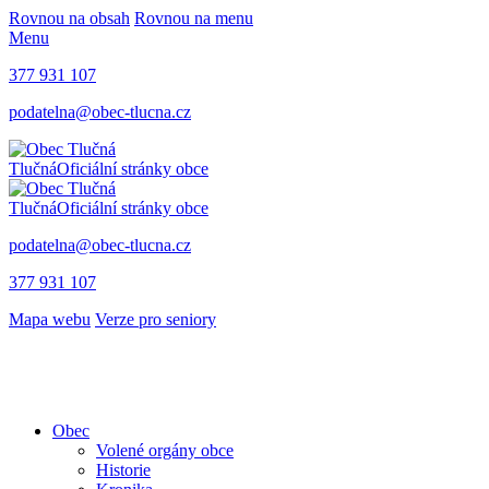
Rovnou na obsah
Rovnou na menu
Menu
377 931 107
podatelna@obec-tlucna.cz
Tlučná
Oficiální stránky obce
Tlučná
Oficiální stránky obce
podatelna@obec-tlucna.cz
377 931 107
Mapa webu
Verze pro seniory
Obec
Volené orgány obce
Historie