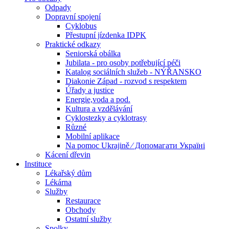
Odpady
Dopravní spojení
Cyklobus
Přestupní jízdenka IDPK
Praktické odkazy
Seniorská obálka
Jubilata - pro osoby potřebující péči
Katalog sociálních služeb - NÝŘANSKO
Diakonie Západ - rozvod s respektem
Úřady a justice
Energie,voda a pod.
Kultura a vzdělávání
Cyklostezky a cyklotrasy
Různé
Mobilní aplikace
Na pomoc Ukrajině ⁄ Допомагати Україні
Kácení dřevin
Instituce
Lékařský dům
Lékárna
Služby
Restaurace
Obchody
Ostatní služby
Spolky