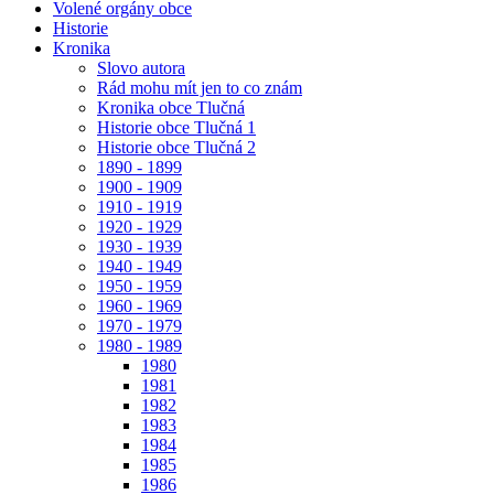
Volené orgány obce
Historie
Kronika
Slovo autora
Rád mohu mít jen to co znám
Kronika obce Tlučná
Historie obce Tlučná 1
Historie obce Tlučná 2
1890 - 1899
1900 - 1909
1910 - 1919
1920 - 1929
1930 - 1939
1940 - 1949
1950 - 1959
1960 - 1969
1970 - 1979
1980 - 1989
1980
1981
1982
1983
1984
1985
1986