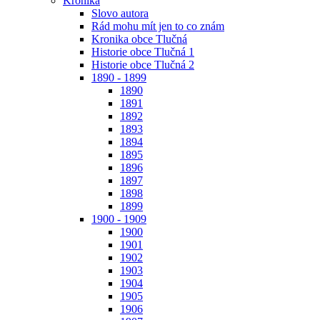
Kronika
Slovo autora
Rád mohu mít jen to co znám
Kronika obce Tlučná
Historie obce Tlučná 1
Historie obce Tlučná 2
1890 - 1899
1890
1891
1892
1893
1894
1895
1896
1897
1898
1899
1900 - 1909
1900
1901
1902
1903
1904
1905
1906