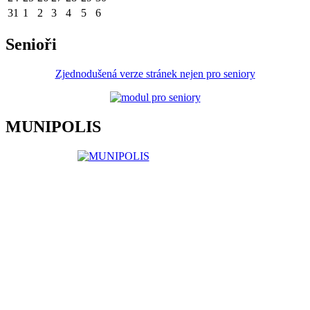
31
1
2
3
4
5
6
Senioři
Zjednodušená verze stránek nejen pro seniory
MUNIPOLIS