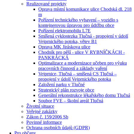
Realizované projekty
Oprava místní komunikace ulice Chodská dl. 218
m
Pořízení technického vybavení – vozidlo s
kontejnerovou úpravou pro údržbu obce
Pořízení elektromobilu L7E
Smíšená cyklostezka Tlučná - propojení v údolí
Vejprnického potoka, větev B1
Oprava MK Jiráskova ulice
Chodník pro pěší - ulice V RYBNÍČKÁCH -
PANKRÁCKÁ
Optimalizace a modernizace učeben pro výuku
pracovních činností a základy vaření
Vejprnice, Tlučná – smíšená CS Tlučná –
propojení v údolí Vejprnického potoka
Založení parku v Tlučné
Strategický plán rozvoje obce
Generální rekonstrukce lékařského domu Tlučná
Soubor FVE – školní areál Tlučná
Životní situace
Veřejné zakázky
Zákon č. 159⁄2006 Sb
Povinné informace
Ochrana osobních údajů (GDPR)
Pro občany