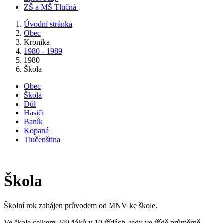
ZŠ a MŠ Tlučná
Úvodní stránka
Obec
Kronika
1980 - 1989
1980
Škola
Obec
Škola
Důl
Hasiči
Baník
Kopaná
Tlučenština
Škola
Školní rok zahájen průvodem od MNV ke škole.
Ve škole celkem 249 žáků v 10 třídách, tedy ve třídě průměrně