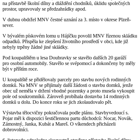
na přístavbě školní dílny a dláždění chodníků, úklidu společných
prostor, upravovaly se předzahrádky apod.
V dubnu obdržel MNV čestné uznání za 3. místo v okrese Plzeň-
sever.
V bývalém pískovém lomu u Hájíčku povolil MNV řízenou skládku
odpadků. Přispěla ke zlepšení životního prostředí v obci, kde již
nebyly trpěny žádné jiné skládky.
Pod koupalištěm u lesa Doubravky se stavělo dalších 20 garáží
pro osobní automobily. Stavělo se svépomocí a dokončeny by měly
být v příštím roce.
U koupaliště se přidělovaly parcely pro stavbu nových rodinných
domků. Na MNV se přijímaly další žádosti o stavbu domků, jenže
obec už neměla v držení vhodné pozemky a proto musela vykoupit
pole od soukromníků. Zároveň probíhala dostavba 14 rodinných
domků u dolu. Do konce roku se jich zkolaudovalo pět.
Výstavba tělocvičny pokračovala podle plánu. Stavbyvedoucí s.
Pojar měl k dispozici šestičlennou partu důchodců: Nocar, Novák,
Zámostný, Janka, Kubát a Mareš. O víkendech přicházeli
dobrovolníci.