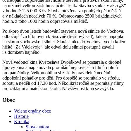
6. listopadu odpoledne slavnostně otevřena přístavba školní dílny,
na níž měl velkou zásluhu s. učitel Tenk. Stavba vznikla v akci „Z“
v hodnotě 125 000 Kčs. Stavba otevřena za pouhých pět měsíců
a v nákladech necelých 70 %. Odpracováno 2500 brigádnických
hodin, z toho 1000 hodin odpracovala mládež.
Po skoro dvou letech budování otevřena nová silnice do Vochova,
odbočující za hřbitovem k Sísovně (třešňový sad), kde se napojila
na starou vochovskou silnici. Stará silnice do Vochova vedla kolem
hřiště „Za Václavojc“, ale odval dolu silnici postupně zavalil
i s domkem hajného.
Nová vedoucí kina Květoslava Dvořáková se postarala o drobné
úpravy kina a naplánovala promítání nejnovějších filmů i filmů
pro pamětníky. Velkou oblibu si získaly pravidelné nedělní
odpolední pohádky pro děti. Pro dospělé se promítalo ve středu,
sobotu a neděli od 17.30 hod. Několikrát ročně se promítaly filmy
pro základní a mateřskou školu. Návštěvnost kina se zvýšila.
Obec
Volené orgány obce
Historie
Kronika
Slovo autora