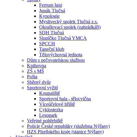
Ferrum Igni
Junák Tlučná
Kynologie
Myslivecký spolek Tlučná z.s.
Okrašlovací spolek (zahrádkáři)
SDH Tlučná
Sluníčko Tlučná YMCA
SPCCH
Taneční klub
Tělovýchovná jednota
Dům s pečovatelskou službou
Knihovna
ZŠ s MŠ
Pošta
Sběrný dvůr
Sportovní vyžití
Koupaliště
Sportovní hala - tělocvična
Víceúčelové hřiště
Cyklostezka
Lesopark
Veřejné pohřebiště
Policie České republiky (služebna Nýřany)
HZS Plzeňského kraje (stanice Nýřany)