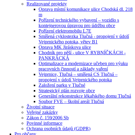
Realizované projekty
Oprava místní komunikace ulice Chodská dl. 218
m
Pořízení technického vybavení – vozidlo s
kontejnerovou úpravou pro údržbu obce
Pořízení elektromobilu L7E
Smíšená cyklostezka Tlučná - propojení v údolí
Vejprnického potoka, větev B1
Oprava MK Jiráskova ulice
Chodník pro pěší - ulice V RYBNÍČKÁCH -
PANKRÁCKÁ
Optimalizace a modernizace učeben pro výuku
pracovních činností a základy vaření
Vejprnice, Tlučná – smíšená CS Tlučná –
propojení v údolí Vejprnického potoka
Založení parku v Tlučné
Strategický plán rozvoje obce
Generální rekonstrukce lékařského domu Tlučná
Soubor FVE – školní areál Tlučná
Životní situace
Veřejné zakázky
Zákon č. 159⁄2006 Sb
Povinné informace
Ochrana osobních údajů (GDPR)
Pro občany