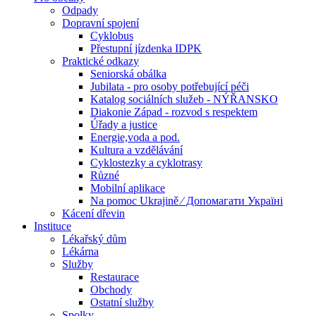
Odpady
Dopravní spojení
Cyklobus
Přestupní jízdenka IDPK
Praktické odkazy
Seniorská obálka
Jubilata - pro osoby potřebující péči
Katalog sociálních služeb - NÝŘANSKO
Diakonie Západ - rozvod s respektem
Úřady a justice
Energie,voda a pod.
Kultura a vzdělávání
Cyklostezky a cyklotrasy
Různé
Mobilní aplikace
Na pomoc Ukrajině ⁄ Допомагати Україні
Kácení dřevin
Instituce
Lékařský dům
Lékárna
Služby
Restaurace
Obchody
Ostatní služby
Spolky