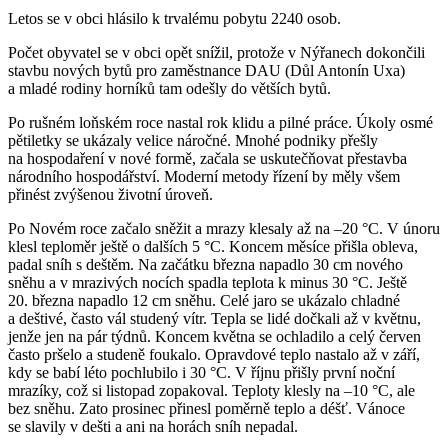
Letos se v obci hlásilo k trvalému pobytu 2240 osob.
Počet obyvatel se v obci opět snížil, protože v Nýřanech dokončili
stavbu nových bytů pro zaměstnance DAU (Důl Antonín Uxa)
a mladé rodiny horníků tam odešly do větších bytů.
Po rušném loňském roce nastal rok klidu a pilné práce. Úkoly osmé
pětiletky se ukázaly velice náročné. Mnohé podniky přešly
na hospodaření v nové formě, začala se uskutečňovat přestavba
národního hospodářství. Moderní metody řízení by měly všem
přinést zvýšenou životní úroveň.
Po Novém roce začalo sněžit a mrazy klesaly až na –20 °C. V únoru
klesl teploměr ještě o dalších 5 °C. Koncem měsíce přišla obleva,
padal sníh s deštěm. Na začátku března napadlo 30 cm nového
sněhu a v mrazivých nocích spadla teplota k minus 30 °C. Ještě
20. března napadlo 12 cm sněhu. Celé jaro se ukázalo chladné
a deštivé, často vál studený vítr. Tepla se lidé dočkali až v květnu,
jenže jen na pár týdnů. Koncem května se ochladilo a celý červen
často pršelo a studeně foukalo. Opravdové teplo nastalo až v září,
kdy se babí léto pochlubilo i 30 °C. V říjnu přišly první noční
mrazíky, což si listopad zopakoval. Teploty klesly na –10 °C, ale
bez sněhu. Zato prosinec přinesl poměrně teplo a déšť. Vánoce
se slavily v dešti a ani na horách sníh nepadal.