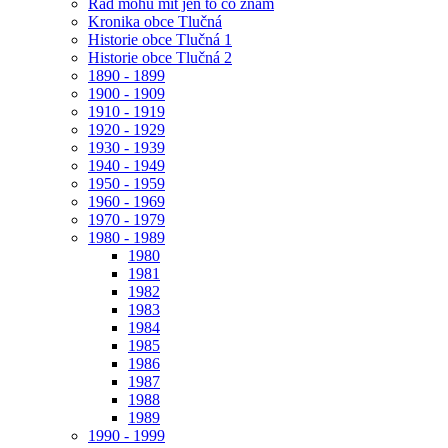
Rád mohu mít jen to co znám
Kronika obce Tlučná
Historie obce Tlučná 1
Historie obce Tlučná 2
1890 - 1899
1900 - 1909
1910 - 1919
1920 - 1929
1930 - 1939
1940 - 1949
1950 - 1959
1960 - 1969
1970 - 1979
1980 - 1989
1980
1981
1982
1983
1984
1985
1986
1987
1988
1989
1990 - 1999