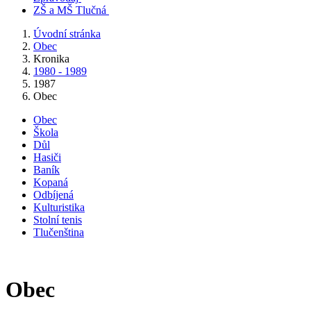
ZŠ a MŠ Tlučná
Úvodní stránka
Obec
Kronika
1980 - 1989
1987
Obec
Obec
Škola
Důl
Hasiči
Baník
Kopaná
Odbíjená
Kulturistika
Stolní tenis
Tlučenština
Obec