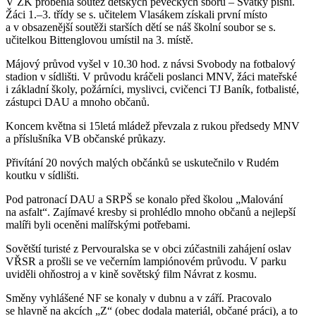
V ZK proběhla soutěž dětských pěveckých sborů – Svátky písní.
Žáci 1.–3. třídy se s. učitelem Vlasákem získali první místo
a v obsazenější soutěži starších dětí se náš školní soubor se s.
učitelkou Bittenglovou umístil na 3. místě.
Májový průvod vyšel v 10.30 hod. z návsi Svobody na fotbalový
stadion v sídlišti. V průvodu kráčeli poslanci MNV, žáci mateřské
i základní školy, požárníci, myslivci, cvičenci TJ Baník, fotbalisté,
zástupci DAU a mnoho občanů.
Koncem května si 15letá mládež převzala z rukou předsedy MNV
a příslušníka VB občanské průkazy.
Přivítání 20 nových malých občánků se uskutečnilo v Rudém
koutku v sídlišti.
Pod patronací DAU a SRPŠ se konalo před školou „Malování
na asfalt“. Zajímavé kresby si prohlédlo mnoho občanů a nejlepší
malíři byli oceněni malířskými potřebami.
Sovětští turisté z Pervouralska se v obci zúčastnili zahájení oslav
VŘSR a prošli se ve večerním lampiónovém průvodu. V parku
uviděli ohňostroj a v kině sovětský film Návrat z kosmu.
Směny vyhlášené NF se konaly v dubnu a v září. Pracovalo
se hlavně na akcích „Z“ (obec dodala materiál, občané práci), a to