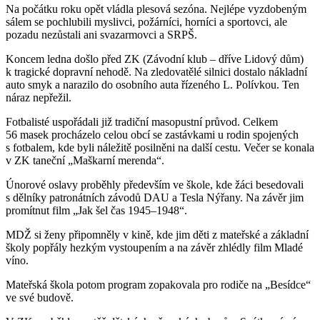
Na počátku roku opět vládla plesová sezóna. Nejlépe vyzdobeným
sálem se pochlubili myslivci, požárníci, horníci a sportovci, ale
pozadu nezůstali ani svazarmovci a SRPŠ.
Koncem ledna došlo před ZK (Závodní klub – dříve Lidový dům)
k tragické dopravní nehodě. Na zledovatělé silnici dostalo nákladní
auto smyk a narazilo do osobního auta řízeného L. Polívkou. Ten
náraz nepřežil.
Fotbalisté uspořádali již tradiční masopustní průvod. Celkem
56 masek procházelo celou obcí se zastávkami u rodin spojených
s fotbalem, kde byli náležitě posilněni na další cestu. Večer se konala
v ZK taneční „Maškarní merenda“.
Únorové oslavy proběhly především ve škole, kde žáci besedovali
s dělníky patronátních závodů DAU a Tesla Nýřany. Na závěr jim
promítnut film „Jak šel čas 1945–1948“.
MDŽ si ženy připomněly v kině, kde jim děti z mateřské a základní
školy popřály hezkým vystoupením a na závěr zhlédly film Mladé
víno.
Mateřská škola potom program zopakovala pro rodiče na „Besídce“
ve své budově.