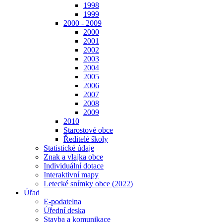
1998
1999
2000 - 2009
2000
2001
2002
2003
2004
2005
2006
2007
2008
2009
2010
Starostové obce
Ředitelé školy
Statistické údaje
Znak a vlajka obce
Individuální dotace
Interaktivní mapy
Letecké snímky obce (2022)
Úřad
E-podatelna
Úřední deska
Stavba a komunikace