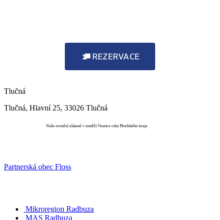
REZERVACE
Tlučná
Tlučná, Hlavní 25, 33026 Tlučná
Vesnice roku
Naše ocenění získané v soutěži Vesnice roku Plzeňského kraje.
Partnerská obec Floss
Mikroregion Radbuza
MAS Radbuza