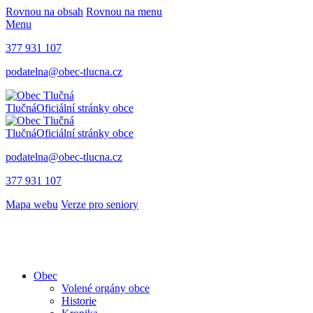
Rovnou na obsah
Rovnou na menu
Menu
377 931 107
podatelna@obec-tlucna.cz
Tlučná
Oficiální stránky obce
Tlučná
Oficiální stránky obce
podatelna@obec-tlucna.cz
377 931 107
Mapa webu
Verze pro seniory
Obec
Volené orgány obce
Historie