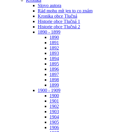
Kronika
Slovo autora
Rád mohu mít jen to co znám
Kronika obce Tlučná
Historie obce Tlučná 1
Historie obce Tlučná 2
1890 - 1899
1890
1891
1892
1893
1894
1895
1896
1897
1898
1899
1900 - 1909
1900
1901
1902
1903
1904
1905
1906