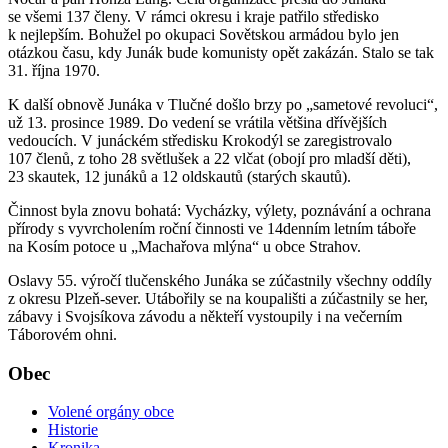
se všemi 137 členy. V rámci okresu i kraje patřilo středisko
k nejlepším. Bohužel po okupaci Sovětskou armádou bylo jen
otázkou času, kdy Junák bude komunisty opět zakázán. Stalo se tak
31. října 1970.
K další obnově Junáka v Tlučné došlo brzy po „sametové revoluci“,
už 13. prosince 1989. Do vedení se vrátila většina dřívějších
vedoucích. V junáckém středisku Krokodýl se zaregistrovalo
107 členů, z toho 28 světlušek a 22 vlčat (obojí pro mladší děti),
23 skautek, 12 junáků a 12 oldskautů (starých skautů).
Činnost byla znovu bohatá: Vycházky, výlety, poznávání a ochrana
přírody s vyvrcholením roční činnosti ve 14denním letním táboře
na Kosím potoce u „Machařova mlýna“ u obce Strahov.
Oslavy 55. výročí tlučenského Junáka se zúčastnily všechny oddíly
z okresu Plzeň-sever. Utábořily se na koupališti a zúčastnily se her,
zábavy i Svojsíkova závodu a někteří vystoupily i na večerním
Táborovém ohni.
Obec
Volené orgány obce
Historie
Kronika