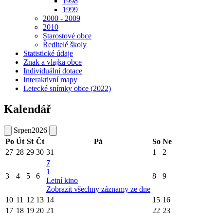
1998
1999
2000 - 2009
2010
Starostové obce
Ředitelé školy
Statistické údaje
Znak a vlajka obce
Individuální dotace
Interaktivní mapy
Letecké snímky obce (2022)
Kalendář
Srpen
2026
Po
Út
St
Čt
Pá
So
Ne
27
28
29
30
31
1
2
7
1
3
4
5
6
8
9
Letní kino
Zobrazit všechny záznamy ze dne
10
11
12
13
14
15
16
17
18
19
20
21
22
23