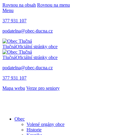
Rovnou na obsah
Rovnou na menu
Menu
377 931 107
podatelna@obec-tlucna.cz
Tlučná
Oficiální stránky obce
Tlučná
Oficiální stránky obce
podatelna@obec-tlucna.cz
377 931 107
Mapa webu
Verze pro seniory
Obec
Volené orgány obce
Historie