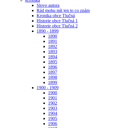
Kronika
Slovo autora
Rád mohu mít jen to co znám
Kronika obce Tlučná
Historie obce Tlučná 1
Historie obce Tlučná 2
1890 - 1899
1890
1891
1892
1893
1894
1895
1896
1897
1898
1899
1900 - 1909
1900
1901
1902
1903
1904
1905
1906