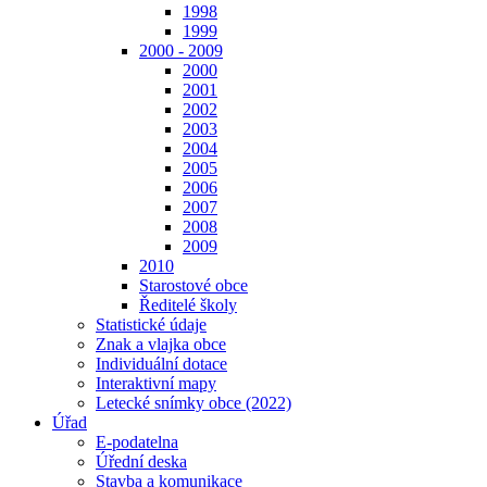
1998
1999
2000 - 2009
2000
2001
2002
2003
2004
2005
2006
2007
2008
2009
2010
Starostové obce
Ředitelé školy
Statistické údaje
Znak a vlajka obce
Individuální dotace
Interaktivní mapy
Letecké snímky obce (2022)
Úřad
E-podatelna
Úřední deska
Stavba a komunikace