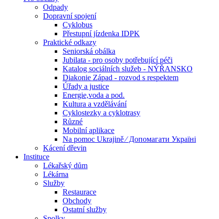
Odpady
Dopravní spojení
Cyklobus
Přestupní jízdenka IDPK
Praktické odkazy
Seniorská obálka
Jubilata - pro osoby potřebující péči
Katalog sociálních služeb - NÝŘANSKO
Diakonie Západ - rozvod s respektem
Úřady a justice
Energie,voda a pod.
Kultura a vzdělávání
Cyklostezky a cyklotrasy
Různé
Mobilní aplikace
Na pomoc Ukrajině ⁄ Допомагати Україні
Kácení dřevin
Instituce
Lékařský dům
Lékárna
Služby
Restaurace
Obchody
Ostatní služby
Spolky