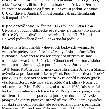
Letos oslavili junáci 55. výročí založení Junáka v obci (r. 1938),
o které se zasloužili bratr Hodan a bratr Chudárek založením
chlapeckého oddílu se 20 členy. Klubovnu si pořídili v hostinci
U Uxů (dříve U Jungů). Činnost Junáka pak nacisté zakázali
4. listopadu 1940.
K jeho obnově došlo 16. června 1945 zásluhou Karla Beka.
Utvořeny tři oddíly chlapecké se 39 členy a vlčácký (pro mladší
děti) se 23 dětmi, dívčí oddíl i se světluškami měl 17 členek.
Celkový počet všech členů Junáka dosáhl počtu 79.
Klubovny si tehdy zřídili v dřevěných budovách wermachtu
ve kterém přebývala za 2. světové války obsluha německého
světlometu. Nacházel se kousek cesty nad křížkem sv. Jana,
nad místem zvaným „U Jáníčka“. Činnost měli bohatou zásluhou
vedoucích i elánem nových junáků. Po „slavném“ Únoru
1948 Junák KSČ zrušila, majetek zabavila a tisíce Junáků a Skautů
uvěznila za protikomunistické smýšlení. Postihlo to i dva tlučenské
junáky. Karel Bek byl odsouzen na 25 let odnětí svobody (prošel
věznicemi Bory, Jáchymov a Leopoldov) a Ladislav Nocar byl
odsouzen na 12 let. Další obnovení nastalo r. 1968, kdy se začal
budovat „socialismus s lidskou tváří“. Pionýrská skupina, vedená
učitelem Jiřím Pittrem, pracovala junáckým duchem. Ve vedení
pionýrské skupiny pracovali kromě učitele Jiřího Pittra (bývalého
Junáka) i dva čelní představitelé poválečného Junáka, pan Láďa
Nocar a pan Honza Lang. Celá organizace přešla do Junáka