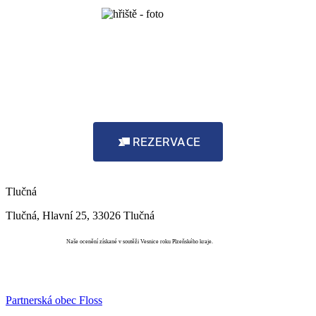
REZERVACE
Tlučná
Tlučná, Hlavní 25, 33026 Tlučná
Vesnice roku
Naše ocenění získané v soutěži Vesnice roku Plzeňského kraje.
Partnerská obec Floss