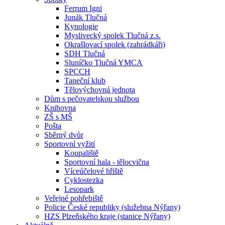
Ferrum Igni
Junák Tlučná
Kynologie
Myslivecký spolek Tlučná z.s.
Okrašlovací spolek (zahrádkáři)
SDH Tlučná
Sluníčko Tlučná YMCA
SPCCH
Taneční klub
Tělovýchovná jednota
Dům s pečovatelskou službou
Knihovna
ZŠ s MŠ
Pošta
Sběrný dvůr
Sportovní vyžití
Koupaliště
Sportovní hala - tělocvična
Víceúčelové hřiště
Cyklostezka
Lesopark
Veřejné pohřebiště
Policie České republiky (služebna Nýřany)
HZS Plzeňského kraje (stanice Nýřany)