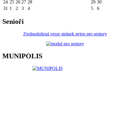
24
25
26
27
28
29
30
31
1
2
3
4
5
6
Senioři
Zjednodušená verze stránek nejen pro seniory
MUNIPOLIS