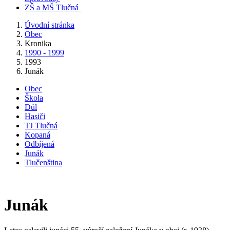
ZŠ a MŠ Tlučná
Úvodní stránka
Obec
Kronika
1990 - 1999
1993
Junák
Obec
Škola
Důl
Hasiči
TJ Tlučná
Kopaná
Odbíjená
Junák
Tlučenština
Junák