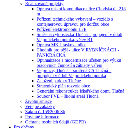
Realizované projekty
Oprava místní komunikace ulice Chodská dl. 218
m
Pořízení technického vybavení – vozidlo s
kontejnerovou úpravou pro údržbu obce
Pořízení elektromobilu L7E
Smíšená cyklostezka Tlučná - propojení v údolí
Vejprnického potoka, větev B1
Oprava MK Jiráskova ulice
Chodník pro pěší - ulice V RYBNÍČKÁCH -
PANKRÁCKÁ
Optimalizace a modernizace učeben pro výuku
pracovních činností a základy vaření
Vejprnice, Tlučná – smíšená CS Tlučná –
propojení v údolí Vejprnického potoka
Založení parku v Tlučné
Strategický plán rozvoje obce
Generální rekonstrukce lékařského domu Tlučná
Soubor FVE – školní areál Tlučná
Životní situace
Veřejné zakázky
Zákon č. 159⁄2006 Sb
Povinné informace
Ochrana osobních údajů (GDPR)
Pro občany