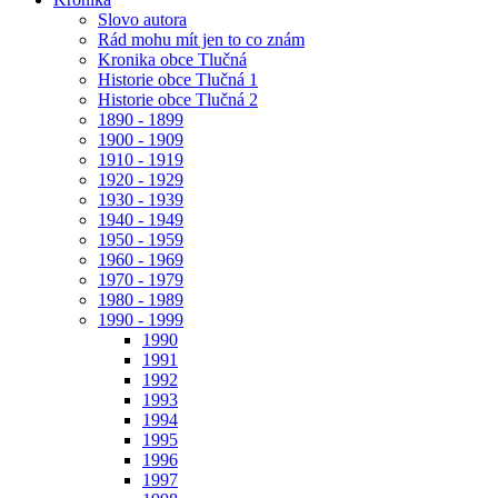
Slovo autora
Rád mohu mít jen to co znám
Kronika obce Tlučná
Historie obce Tlučná 1
Historie obce Tlučná 2
1890 - 1899
1900 - 1909
1910 - 1919
1920 - 1929
1930 - 1939
1940 - 1949
1950 - 1959
1960 - 1969
1970 - 1979
1980 - 1989
1990 - 1999
1990
1991
1992
1993
1994
1995
1996
1997