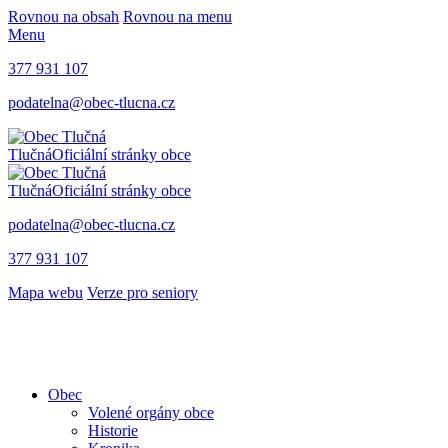
Rovnou na obsah
Rovnou na menu
Menu
377 931 107
podatelna@obec-tlucna.cz
Tlučná
Oficiální stránky obce
Tlučná
Oficiální stránky obce
podatelna@obec-tlucna.cz
377 931 107
Mapa webu
Verze pro seniory
Obec
Volené orgány obce
Historie