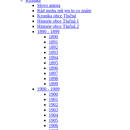
Kronika
Slovo autora
Rád mohu mít jen to co znám
Kronika obce Tlučná
Historie obce Tlučná 1
Historie obce Tlučná 2
1890 - 1899
1890
1891
1892
1893
1894
1895
1896
1897
1898
1899
1900 - 1909
1900
1901
1902
1903
1904
1905
1906