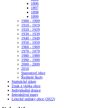
1896
1897
1898
1899
1900 - 1909
1910 - 1919
1920 - 1929
1930 - 1939
1940 - 1949
1950 - 1959
1960 - 1969
1970 - 1979
1980 - 1989
1990 - 1999
2000 - 2009
2010
Starostové obce
Ředitelé školy
Statistické údaje
Znak a vlajka obce
Individuální dotace
Interaktivní mapy
Letecké snímky obce (2022)