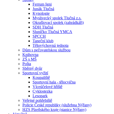
Ferrum Igni
Junák Tlučná
Kynologie
Myslivecký spolek Tlučná z.s.
Okrašlovací spolek (zahrádkáři)
SDH Tlučná
Sluníčko Tlučná YMCA
SPCCH
Taneční klub
Tělovýchovná jednota
Dům s pečovatelskou službou
Knihovna
ZŠ s MŠ
Pošta
Sběrný dvůr
Sportovní vyžití
Koupaliště
Sportovní hala - tělocvična
Víceúčelové hřiště
Cyklostezka
Lesopark
Veřejné pohřebiště
Policie České republiky (služebna Nýřany)
HZS Plzeňského kraje (stanice Nýřany)