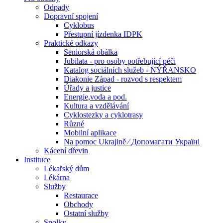
Odpady
Dopravní spojení
Cyklobus
Přestupní jízdenka IDPK
Praktické odkazy
Seniorská obálka
Jubilata - pro osoby potřebující péči
Katalog sociálních služeb - NÝŘANSKO
Diakonie Západ - rozvod s respektem
Úřady a justice
Energie,voda a pod.
Kultura a vzdělávání
Cyklostezky a cyklotrasy
Různé
Mobilní aplikace
Na pomoc Ukrajině ⁄ Допомагати Україні
Kácení dřevin
Instituce
Lékařský dům
Lékárna
Služby
Restaurace
Obchody
Ostatní služby
Spolky