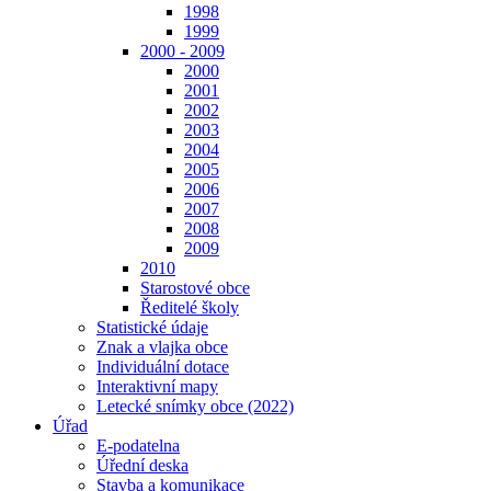
1998
1999
2000 - 2009
2000
2001
2002
2003
2004
2005
2006
2007
2008
2009
2010
Starostové obce
Ředitelé školy
Statistické údaje
Znak a vlajka obce
Individuální dotace
Interaktivní mapy
Letecké snímky obce (2022)
Úřad
E-podatelna
Úřední deska
Stavba a komunikace