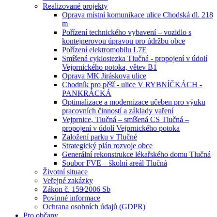
Realizované projekty
Oprava místní komunikace ulice Chodská dl. 218
m
Pořízení technického vybavení – vozidlo s
kontejnerovou úpravou pro údržbu obce
Pořízení elektromobilu L7E
Smíšená cyklostezka Tlučná - propojení v údolí
Vejprnického potoka, větev B1
Oprava MK Jiráskova ulice
Chodník pro pěší - ulice V RYBNÍČKÁCH -
PANKRÁCKÁ
Optimalizace a modernizace učeben pro výuku
pracovních činností a základy vaření
Vejprnice, Tlučná – smíšená CS Tlučná –
propojení v údolí Vejprnického potoka
Založení parku v Tlučné
Strategický plán rozvoje obce
Generální rekonstrukce lékařského domu Tlučná
Soubor FVE – školní areál Tlučná
Životní situace
Veřejné zakázky
Zákon č. 159⁄2006 Sb
Povinné informace
Ochrana osobních údajů (GDPR)
Pro občany