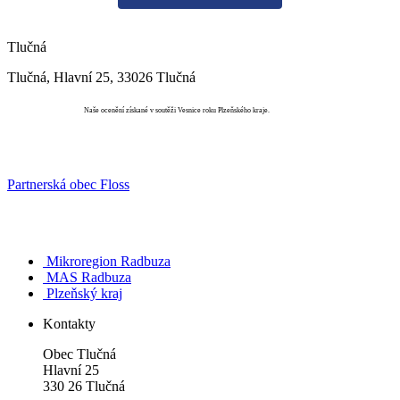
Tlučná
Tlučná, Hlavní 25, 33026 Tlučná
Vesnice roku
Naše ocenění získané v soutěži Vesnice roku Plzeňského kraje.
Partnerská obec Floss
Mikroregion Radbuza
MAS Radbuza
Plzeňský kraj
Kontakty
Obec Tlučná
Hlavní 25
330 26 Tlučná