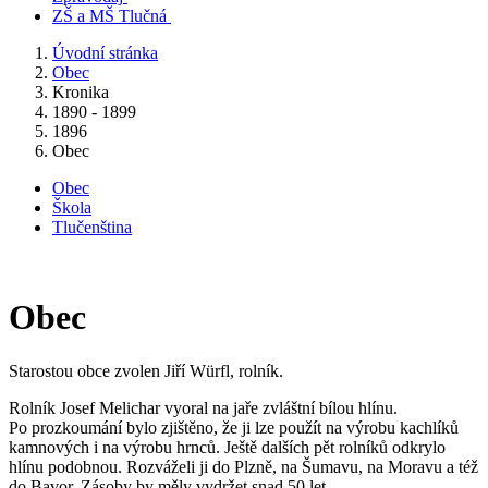
ZŠ a MŠ Tlučná
Úvodní stránka
Obec
Kronika
1890 - 1899
1896
Obec
Obec
Škola
Tlučenština
Obec
Starostou obce zvolen Jiří Würfl, rolník.
Rolník Josef Melichar vyoral na jaře zvláštní bílou hlínu.
Po prozkoumání bylo zjištěno, že ji lze použít na výrobu kachlíků
kamnových i na výrobu hrnců. Ještě dalších pět rolníků odkrylo
hlínu podobnou. Rozváželi ji do Plzně, na Šumavu, na Moravu a též
do Bavor. Zásoby by měly vydržet snad 50 let.