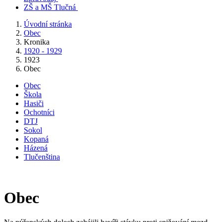
ZŠ a MŠ Tlučná
Úvodní stránka
Obec
Kronika
1920 - 1929
1923
Obec
Obec
Škola
Hasiči
Ochotníci
DTJ
Sokol
Kopaná
Házená
Tlučenština
Obec