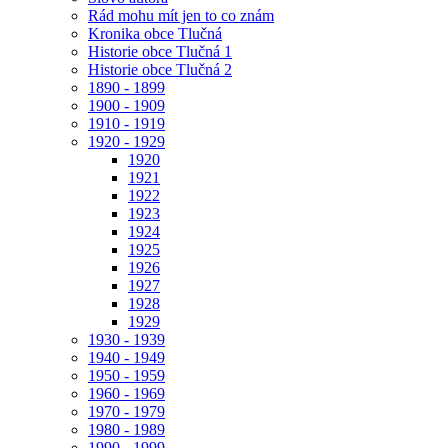
Rád mohu mít jen to co znám
Kronika obce Tlučná
Historie obce Tlučná 1
Historie obce Tlučná 2
1890 - 1899
1900 - 1909
1910 - 1919
1920 - 1929
1920
1921
1922
1923
1924
1925
1926
1927
1928
1929
1930 - 1939
1940 - 1949
1950 - 1959
1960 - 1969
1970 - 1979
1980 - 1989
1990 - 1999