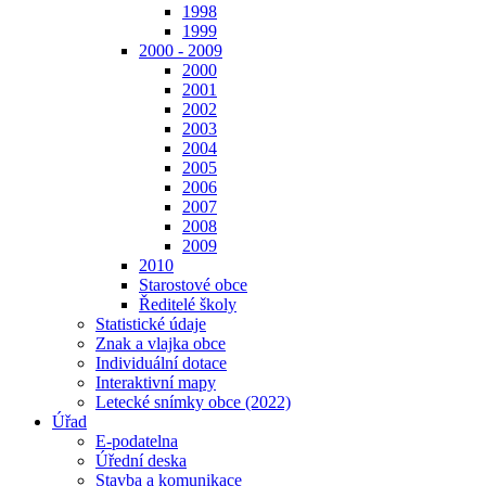
1998
1999
2000 - 2009
2000
2001
2002
2003
2004
2005
2006
2007
2008
2009
2010
Starostové obce
Ředitelé školy
Statistické údaje
Znak a vlajka obce
Individuální dotace
Interaktivní mapy
Letecké snímky obce (2022)
Úřad
E-podatelna
Úřední deska
Stavba a komunikace