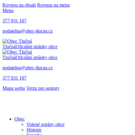
Rovnou na obsah
Rovnou na menu
Menu
377 931 107
podatelna@obec-tlucna.cz
Tlučná
Oficiální stránky obce
Tlučná
Oficiální stránky obce
podatelna@obec-tlucna.cz
377 931 107
Mapa webu
Verze pro seniory
Obec
Volené orgány obce
Historie