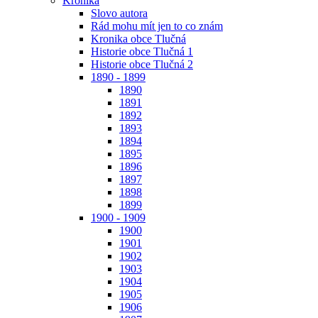
Kronika
Slovo autora
Rád mohu mít jen to co znám
Kronika obce Tlučná
Historie obce Tlučná 1
Historie obce Tlučná 2
1890 - 1899
1890
1891
1892
1893
1894
1895
1896
1897
1898
1899
1900 - 1909
1900
1901
1902
1903
1904
1905
1906