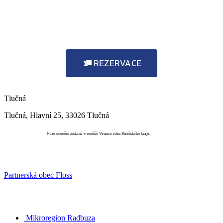
REZERVACE
Tlučná
Tlučná, Hlavní 25, 33026 Tlučná
Vesnice roku
Naše ocenění získané v soutěži Vesnice roku Plzeňského kraje.
Partnerská obec Floss
Mikroregion Radbuza