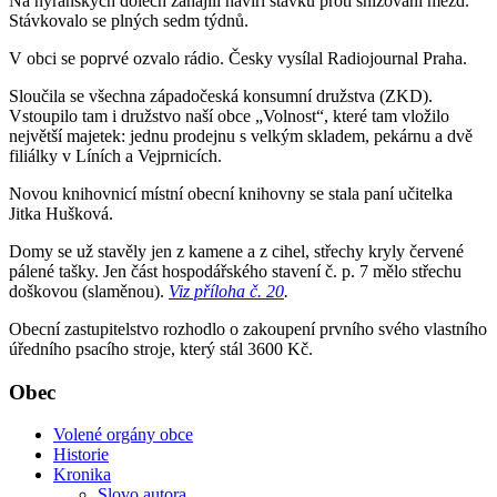
Na nýřanských dolech zahájili havíři stávku proti snižování mezd.
Stávkovalo se plných sedm týdnů.
V obci se poprvé ozvalo rádio. Česky vysílal Radiojournal Praha.
Sloučila se všechna západočeská konsumní družstva (ZKD).
Vstoupilo tam i družstvo naší obce „Volnost“, které tam vložilo
největší majetek: jednu prodejnu s velkým skladem, pekárnu a dvě
filiálky v Líních a Vejprnicích.
Novou knihovnicí místní obecní knihovny se stala paní učitelka
Jitka Hušková.
Domy se už stavěly jen z kamene a z cihel, střechy kryly červené
pálené tašky. Jen část hospodářského stavení č. p. 7 mělo střechu
doškovou (slaměnou).
Viz příloha č. 20
.
Obecní zastupitelstvo rozhodlo o zakoupení prvního svého vlastního
úředního psacího stroje, který stál 3600 Kč.
Obec
Volené orgány obce
Historie
Kronika
Slovo autora