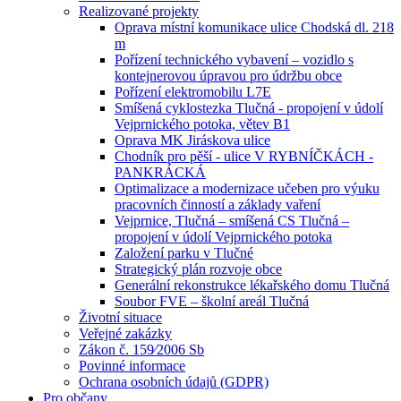
Realizované projekty
Oprava místní komunikace ulice Chodská dl. 218
m
Pořízení technického vybavení – vozidlo s
kontejnerovou úpravou pro údržbu obce
Pořízení elektromobilu L7E
Smíšená cyklostezka Tlučná - propojení v údolí
Vejprnického potoka, větev B1
Oprava MK Jiráskova ulice
Chodník pro pěší - ulice V RYBNÍČKÁCH -
PANKRÁCKÁ
Optimalizace a modernizace učeben pro výuku
pracovních činností a základy vaření
Vejprnice, Tlučná – smíšená CS Tlučná –
propojení v údolí Vejprnického potoka
Založení parku v Tlučné
Strategický plán rozvoje obce
Generální rekonstrukce lékařského domu Tlučná
Soubor FVE – školní areál Tlučná
Životní situace
Veřejné zakázky
Zákon č. 159⁄2006 Sb
Povinné informace
Ochrana osobních údajů (GDPR)
Pro občany