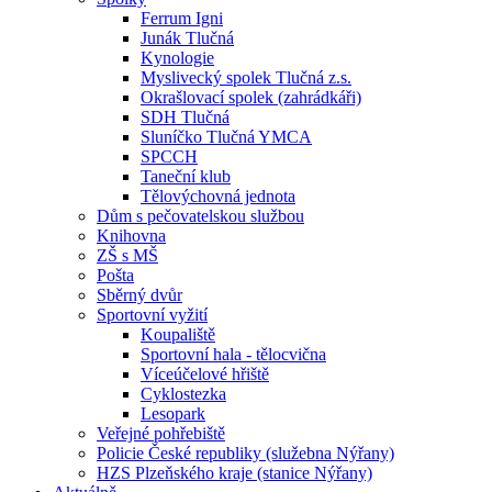
Ferrum Igni
Junák Tlučná
Kynologie
Myslivecký spolek Tlučná z.s.
Okrašlovací spolek (zahrádkáři)
SDH Tlučná
Sluníčko Tlučná YMCA
SPCCH
Taneční klub
Tělovýchovná jednota
Dům s pečovatelskou službou
Knihovna
ZŠ s MŠ
Pošta
Sběrný dvůr
Sportovní vyžití
Koupaliště
Sportovní hala - tělocvična
Víceúčelové hřiště
Cyklostezka
Lesopark
Veřejné pohřebiště
Policie České republiky (služebna Nýřany)
HZS Plzeňského kraje (stanice Nýřany)