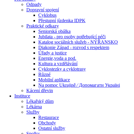
Odpady
Dopravní spojení
Cyklobus
Přestupní jízdenka IDPK
Praktické odkazy
Seniorská obálka
Jubilata - pro osoby potřebující péči
Katalog sociálních služeb - NÝŘANSKO
Diakonie Západ - rozvod s respektem
Úřady a justice
Energie,voda a pod.
Kultura a vzdělávání
Cyklostezky a cyklotrasy
Různé
Mobilní aplikace
Na pomoc Ukrajině ⁄ Допомагати Україні
Kácení dřevin
Instituce
Lékařský dům
Lékárna
Služby
Restaurace
Obchody
Ostatní služby
Spolky