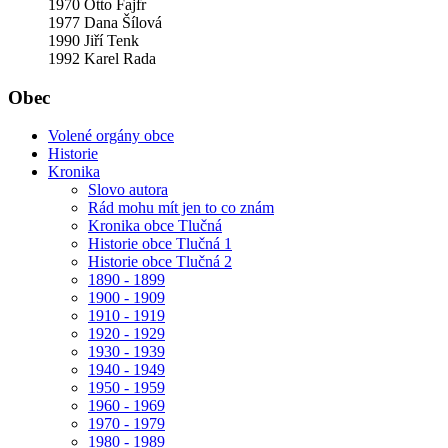
1970 Otto Fajfr
1977 Dana Šílová
1990 Jiří Tenk
1992 Karel Rada
Obec
Volené orgány obce
Historie
Kronika
Slovo autora
Rád mohu mít jen to co znám
Kronika obce Tlučná
Historie obce Tlučná 1
Historie obce Tlučná 2
1890 - 1899
1900 - 1909
1910 - 1919
1920 - 1929
1930 - 1939
1940 - 1949
1950 - 1959
1960 - 1969
1970 - 1979
1980 - 1989