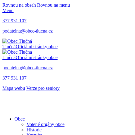
Rovnou na obsah
Rovnou na menu
Menu
377 931 107
podatelna@obec-tlucna.cz
Tlučná
Oficiální stránky obce
Tlučná
Oficiální stránky obce
podatelna@obec-tlucna.cz
377 931 107
Mapa webu
Verze pro seniory
Obec
Volené orgány obce
Historie