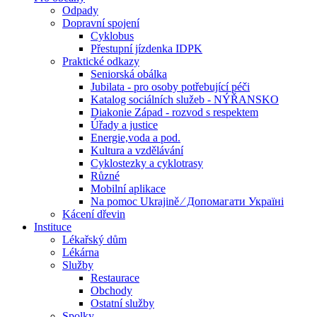
Odpady
Dopravní spojení
Cyklobus
Přestupní jízdenka IDPK
Praktické odkazy
Seniorská obálka
Jubilata - pro osoby potřebující péči
Katalog sociálních služeb - NÝŘANSKO
Diakonie Západ - rozvod s respektem
Úřady a justice
Energie,voda a pod.
Kultura a vzdělávání
Cyklostezky a cyklotrasy
Různé
Mobilní aplikace
Na pomoc Ukrajině ⁄ Допомагати Україні
Kácení dřevin
Instituce
Lékařský dům
Lékárna
Služby
Restaurace
Obchody
Ostatní služby
Spolky