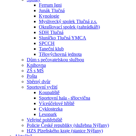
Ferrum Igni
Junák Tlučná
Kynologie
Myslivecký spolek Tlučná z.s.
Okrašlovací spolek (zahrádkáři)
SDH Tlučná
Sluníčko Tlučná YMCA
SPCCH
Taneční klub
Tělovýchovná jednota
Dům s pečovatelskou službou
Knihovna
ZŠ s MŠ
Pošta
Sběrný dvůr
Sportovní vyžití
Koupaliště
Sportovní hala - tělocvična
Víceúčelové hřiště
Cyklostezka
Lesopark
Veřejné pohřebiště
Policie České republiky (služebna Nýřany)
HZS Plzeňského kraje (stanice Nýřany)