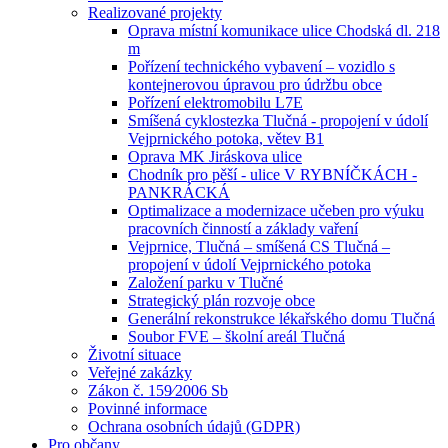
Realizované projekty
Oprava místní komunikace ulice Chodská dl. 218
m
Pořízení technického vybavení – vozidlo s
kontejnerovou úpravou pro údržbu obce
Pořízení elektromobilu L7E
Smíšená cyklostezka Tlučná - propojení v údolí
Vejprnického potoka, větev B1
Oprava MK Jiráskova ulice
Chodník pro pěší - ulice V RYBNÍČKÁCH -
PANKRÁCKÁ
Optimalizace a modernizace učeben pro výuku
pracovních činností a základy vaření
Vejprnice, Tlučná – smíšená CS Tlučná –
propojení v údolí Vejprnického potoka
Založení parku v Tlučné
Strategický plán rozvoje obce
Generální rekonstrukce lékařského domu Tlučná
Soubor FVE – školní areál Tlučná
Životní situace
Veřejné zakázky
Zákon č. 159⁄2006 Sb
Povinné informace
Ochrana osobních údajů (GDPR)
Pro občany