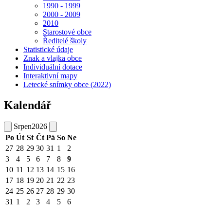
1990 - 1999
2000 - 2009
2010
Starostové obce
Ředitelé školy
Statistické údaje
Znak a vlajka obce
Individuální dotace
Interaktivní mapy
Letecké snímky obce (2022)
Kalendář
Srpen
2026
Po
Út
St
Čt
Pá
So
Ne
27
28
29
30
31
1
2
3
4
5
6
7
8
9
10
11
12
13
14
15
16
17
18
19
20
21
22
23
24
25
26
27
28
29
30
31
1
2
3
4
5
6