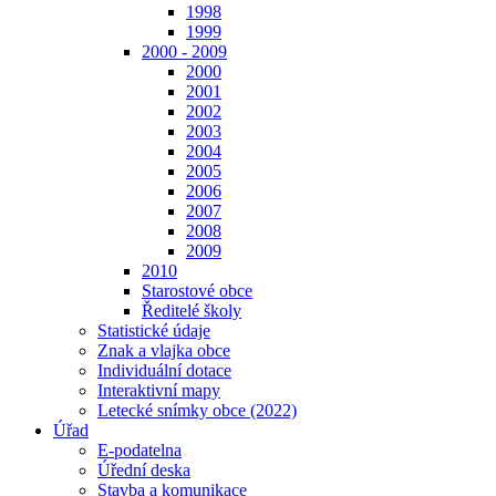
1998
1999
2000 - 2009
2000
2001
2002
2003
2004
2005
2006
2007
2008
2009
2010
Starostové obce
Ředitelé školy
Statistické údaje
Znak a vlajka obce
Individuální dotace
Interaktivní mapy
Letecké snímky obce (2022)
Úřad
E-podatelna
Úřední deska
Stavba a komunikace