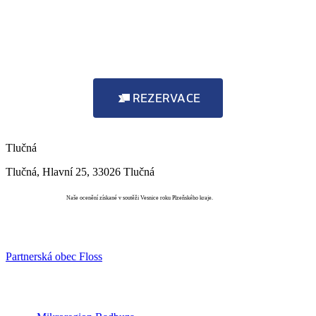
REZERVACE
Tlučná
Tlučná, Hlavní 25, 33026 Tlučná
Vesnice roku
Naše ocenění získané v soutěži Vesnice roku Plzeňského kraje.
Partnerská obec Floss