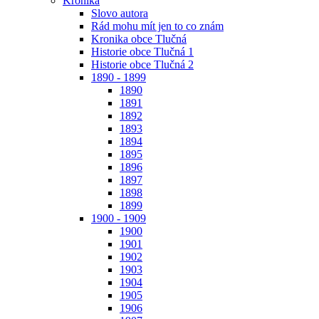
Kronika
Slovo autora
Rád mohu mít jen to co znám
Kronika obce Tlučná
Historie obce Tlučná 1
Historie obce Tlučná 2
1890 - 1899
1890
1891
1892
1893
1894
1895
1896
1897
1898
1899
1900 - 1909
1900
1901
1902
1903
1904
1905
1906