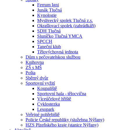
Ferrum Igni
Junák Tlučná
Kynologie
Myslivecký spolek Tlučná z.s.
Okrašlovací spolek (zahrádkáři)
SDH Tlučná
Sluníčko Tlučná YMCA
SPCCH
Taneční klub
Tělovýchovná jednota
Dům s pečovatelskou službou
Knihovna
ZŠ s MŠ
Pošta
Sběrný dvůr
Sportovní vyžití
Koupaliště
Sportovní hala - tělocvična
Víceúčelové hřiště
Cyklostezka
Lesopark
Veřejné pohřebiště
Policie České republiky (služebna Nýřany)
HZS Plzeňského kraje (stanice Nýřany)