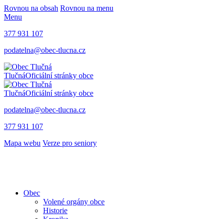
Rovnou na obsah
Rovnou na menu
Menu
377 931 107
podatelna@obec-tlucna.cz
Tlučná
Oficiální stránky obce
Tlučná
Oficiální stránky obce
podatelna@obec-tlucna.cz
377 931 107
Mapa webu
Verze pro seniory
Obec
Volené orgány obce
Historie