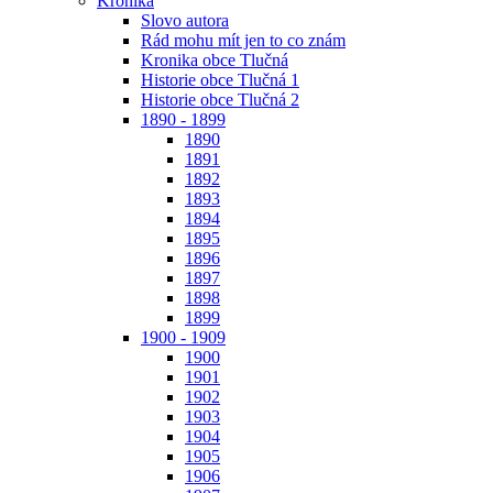
Kronika
Slovo autora
Rád mohu mít jen to co znám
Kronika obce Tlučná
Historie obce Tlučná 1
Historie obce Tlučná 2
1890 - 1899
1890
1891
1892
1893
1894
1895
1896
1897
1898
1899
1900 - 1909
1900
1901
1902
1903
1904
1905
1906