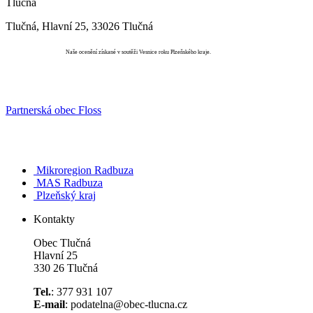
Tlučná
Tlučná, Hlavní 25, 33026 Tlučná
Vesnice roku
Naše ocenění získané v soutěži Vesnice roku Plzeňského kraje.
Partnerská obec Floss
Mikroregion Radbuza
MAS Radbuza
Plzeňský kraj
Kontakty
Obec Tlučná
Hlavní 25
330 26 Tlučná
Tel.
: 377 931 107
E-mail
: podatelna@obec-tlucna.cz