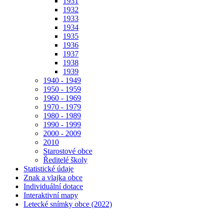
1931
1932
1933
1934
1935
1936
1937
1938
1939
1940 - 1949
1950 - 1959
1960 - 1969
1970 - 1979
1980 - 1989
1990 - 1999
2000 - 2009
2010
Starostové obce
Ředitelé školy
Statistické údaje
Znak a vlajka obce
Individuální dotace
Interaktivní mapy
Letecké snímky obce (2022)