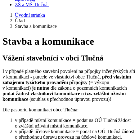
ZŠ a MŠ Tlučná
Úvodní stránka
Úřad
Stavba a komunikace
Stavba a komunikace
Vážení stavebníci v obci Tlučná
I v případě platného stavební povolení na přípojky inženýrských síti
v komunikaci - parcele ve vlastnictví obce Tlučná,
před vlastním
zahájením fyzického provádění přípojky
(= výkopu
v komunikaci)
je nutno
dle zákona o pozemních komunikacích
podat žádost vlastníkovi komunikace o tzv. zvláštní užívání
komunikace
(souhlas s přechodnou úpravou provozu)!
Dle pasportu komunikací obce Tlučná:
v případě místní komunikace = podat na OÚ Tlučná žádost
o zvláštní užívání
místní
komunikace.
v případě účelové komunikace = podat na OÚ Tlučná žádost
o přechodnou úpravu provozu na
účelové
komunikaci.