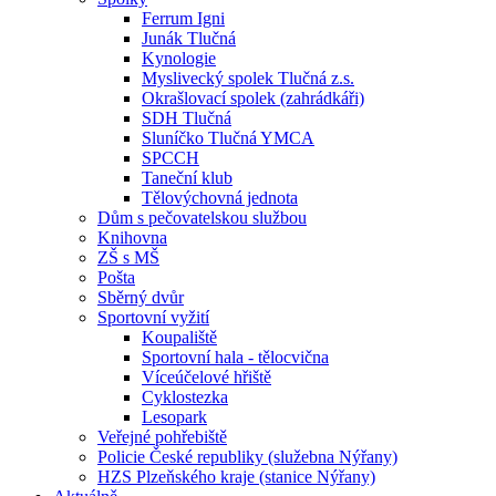
Ferrum Igni
Junák Tlučná
Kynologie
Myslivecký spolek Tlučná z.s.
Okrašlovací spolek (zahrádkáři)
SDH Tlučná
Sluníčko Tlučná YMCA
SPCCH
Taneční klub
Tělovýchovná jednota
Dům s pečovatelskou službou
Knihovna
ZŠ s MŠ
Pošta
Sběrný dvůr
Sportovní vyžití
Koupaliště
Sportovní hala - tělocvična
Víceúčelové hřiště
Cyklostezka
Lesopark
Veřejné pohřebiště
Policie České republiky (služebna Nýřany)
HZS Plzeňského kraje (stanice Nýřany)