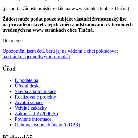
(pasport a žádosti umístěny dále na www stránkách obce Tlučná)
Žádost může podat pouze subjekt vlastnící živnostenský list
na provádění staveb, jejich změn a odstraňování a v termínech
uvedených na www stránkách obce Tlučná
.
Děkujeme
Upozornění jsem četl, beru jej na vědomí a chci pokračovat
na stránku s jednotlivými formuláři
Úřad
E-podatelna
Úřední deska
Stavba a komunikace
Realizované projekty
Životní situace
Veřejné zakázky
Zákon č. 159⁄2006 Sb
Povinné informace
Ochrana osobních údajů (GDPR)
Kalendář