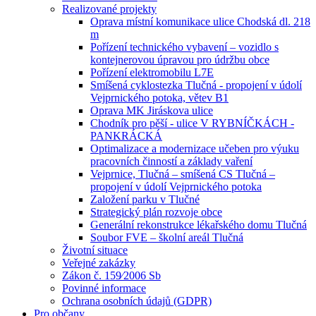
Realizované projekty
Oprava místní komunikace ulice Chodská dl. 218
m
Pořízení technického vybavení – vozidlo s
kontejnerovou úpravou pro údržbu obce
Pořízení elektromobilu L7E
Smíšená cyklostezka Tlučná - propojení v údolí
Vejprnického potoka, větev B1
Oprava MK Jiráskova ulice
Chodník pro pěší - ulice V RYBNÍČKÁCH -
PANKRÁCKÁ
Optimalizace a modernizace učeben pro výuku
pracovních činností a základy vaření
Vejprnice, Tlučná – smíšená CS Tlučná –
propojení v údolí Vejprnického potoka
Založení parku v Tlučné
Strategický plán rozvoje obce
Generální rekonstrukce lékařského domu Tlučná
Soubor FVE – školní areál Tlučná
Životní situace
Veřejné zakázky
Zákon č. 159⁄2006 Sb
Povinné informace
Ochrana osobních údajů (GDPR)
Pro občany