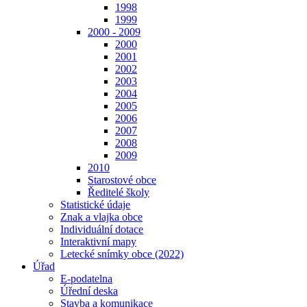
1998
1999
2000 - 2009
2000
2001
2002
2003
2004
2005
2006
2007
2008
2009
2010
Starostové obce
Ředitelé školy
Statistické údaje
Znak a vlajka obce
Individuální dotace
Interaktivní mapy
Letecké snímky obce (2022)
Úřad
E-podatelna
Úřední deska
Stavba a komunikace