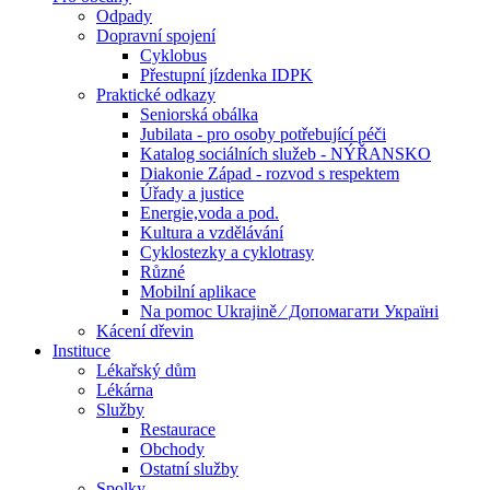
Odpady
Dopravní spojení
Cyklobus
Přestupní jízdenka IDPK
Praktické odkazy
Seniorská obálka
Jubilata - pro osoby potřebující péči
Katalog sociálních služeb - NÝŘANSKO
Diakonie Západ - rozvod s respektem
Úřady a justice
Energie,voda a pod.
Kultura a vzdělávání
Cyklostezky a cyklotrasy
Různé
Mobilní aplikace
Na pomoc Ukrajině ⁄ Допомагати Україні
Kácení dřevin
Instituce
Lékařský dům
Lékárna
Služby
Restaurace
Obchody
Ostatní služby
Spolky