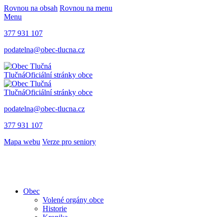
Rovnou na obsah
Rovnou na menu
Menu
377 931 107
podatelna@obec-tlucna.cz
Tlučná
Oficiální stránky obce
Tlučná
Oficiální stránky obce
podatelna@obec-tlucna.cz
377 931 107
Mapa webu
Verze pro seniory
Obec
Volené orgány obce
Historie