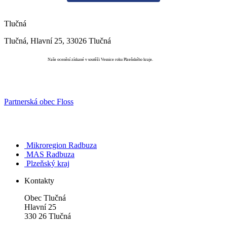
Tlučná
Tlučná, Hlavní 25, 33026 Tlučná
Vesnice roku
Naše ocenění získané v soutěži Vesnice roku Plzeňského kraje.
Partnerská obec Floss
Mikroregion Radbuza
MAS Radbuza
Plzeňský kraj
Kontakty
Obec Tlučná
Hlavní 25
330 26 Tlučná