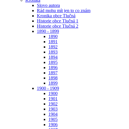
Kronika
Slovo autora
Rád mohu mít jen to co znám
Kronika obce Tlučná
Historie obce Tlučná 1
Historie obce Tlučná 2
1890 - 1899
1890
1891
1892
1893
1894
1895
1896
1897
1898
1899
1900 - 1909
1900
1901
1902
1903
1904
1905
1906