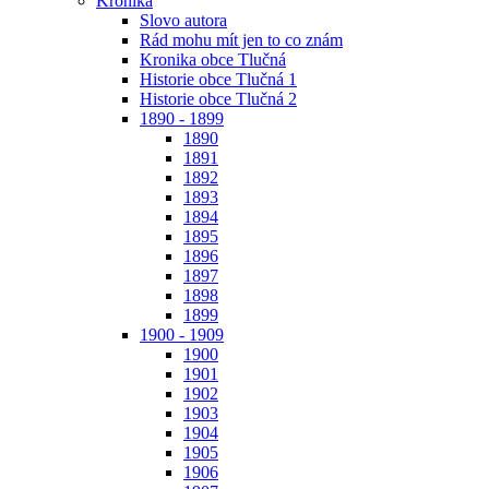
Kronika
Slovo autora
Rád mohu mít jen to co znám
Kronika obce Tlučná
Historie obce Tlučná 1
Historie obce Tlučná 2
1890 - 1899
1890
1891
1892
1893
1894
1895
1896
1897
1898
1899
1900 - 1909
1900
1901
1902
1903
1904
1905
1906