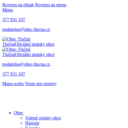
Rovnou na obsah
Rovnou na menu
Menu
377 931 107
podatelna@obec-tlucna.cz
Tlučná
Oficiální stránky obce
Tlučná
Oficiální stránky obce
podatelna@obec-tlucna.cz
377 931 107
Mapa webu
Verze pro seniory
Obec
Volené orgány obce
Historie