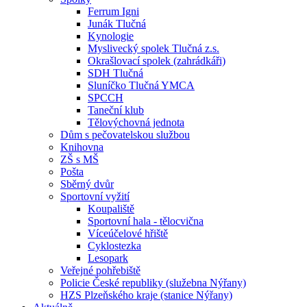
Ferrum Igni
Junák Tlučná
Kynologie
Myslivecký spolek Tlučná z.s.
Okrašlovací spolek (zahrádkáři)
SDH Tlučná
Sluníčko Tlučná YMCA
SPCCH
Taneční klub
Tělovýchovná jednota
Dům s pečovatelskou službou
Knihovna
ZŠ s MŠ
Pošta
Sběrný dvůr
Sportovní vyžití
Koupaliště
Sportovní hala - tělocvična
Víceúčelové hřiště
Cyklostezka
Lesopark
Veřejné pohřebiště
Policie České republiky (služebna Nýřany)
HZS Plzeňského kraje (stanice Nýřany)