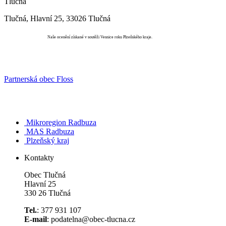
Tlučná
Tlučná, Hlavní 25, 33026 Tlučná
Vesnice roku
Naše ocenění získané v soutěži Vesnice roku Plzeňského kraje.
Partnerská obec Floss
Mikroregion Radbuza
MAS Radbuza
Plzeňský kraj
Kontakty
Obec Tlučná
Hlavní 25
330 26 Tlučná
Tel.
: 377 931 107
E-mail
: podatelna@obec-tlucna.cz