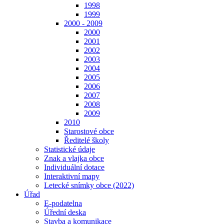
1998
1999
2000 - 2009
2000
2001
2002
2003
2004
2005
2006
2007
2008
2009
2010
Starostové obce
Ředitelé školy
Statistické údaje
Znak a vlajka obce
Individuální dotace
Interaktivní mapy
Letecké snímky obce (2022)
Úřad
E-podatelna
Úřední deska
Stavba a komunikace