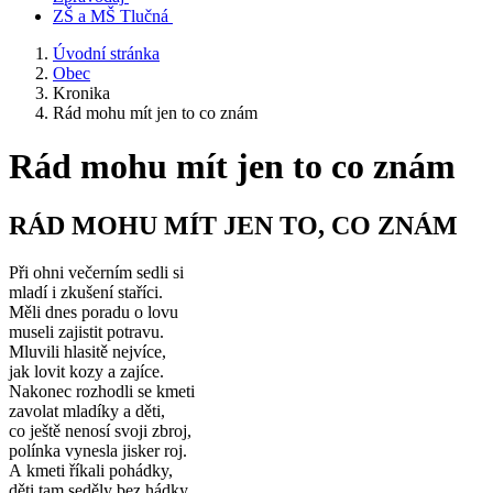
ZŠ a MŠ Tlučná
Úvodní stránka
Obec
Kronika
Rád mohu mít jen to co znám
Rád mohu mít jen to co znám
RÁD MOHU MÍT JEN TO, CO ZNÁM
Při ohni večerním sedli si
mladí i zkušení staříci.
Měli dnes poradu o lovu
museli zajistit potravu.
Mluvili hlasitě nejvíce,
jak lovit kozy a zajíce.
Nakonec rozhodli se kmeti
zavolat mladíky a děti,
co ještě nenosí svoji zbroj,
polínka vynesla jisker roj.
A kmeti říkali pohádky,
děti tam seděly bez hádky.