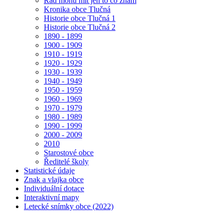
Rád mohu mít jen to co znám
Kronika obce Tlučná
Historie obce Tlučná 1
Historie obce Tlučná 2
1890 - 1899
1900 - 1909
1910 - 1919
1920 - 1929
1930 - 1939
1940 - 1949
1950 - 1959
1960 - 1969
1970 - 1979
1980 - 1989
1990 - 1999
2000 - 2009
2010
Starostové obce
Ředitelé školy
Statistické údaje
Znak a vlajka obce
Individuální dotace
Interaktivní mapy
Letecké snímky obce (2022)