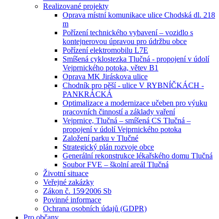
Realizované projekty
Oprava místní komunikace ulice Chodská dl. 218
m
Pořízení technického vybavení – vozidlo s
kontejnerovou úpravou pro údržbu obce
Pořízení elektromobilu L7E
Smíšená cyklostezka Tlučná - propojení v údolí
Vejprnického potoka, větev B1
Oprava MK Jiráskova ulice
Chodník pro pěší - ulice V RYBNÍČKÁCH -
PANKRÁCKÁ
Optimalizace a modernizace učeben pro výuku
pracovních činností a základy vaření
Vejprnice, Tlučná – smíšená CS Tlučná –
propojení v údolí Vejprnického potoka
Založení parku v Tlučné
Strategický plán rozvoje obce
Generální rekonstrukce lékařského domu Tlučná
Soubor FVE – školní areál Tlučná
Životní situace
Veřejné zakázky
Zákon č. 159⁄2006 Sb
Povinné informace
Ochrana osobních údajů (GDPR)
Pro občany