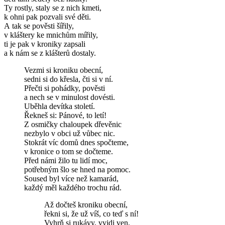
Ty rostly, staly se z nich kmeti,
k ohni pak pozvali své děti.
A tak se pověsti šířily,
v kláštery ke mnichům mířily,
ti je pak v kroniky zapsali
a k nám se z klášterů dostaly.
Vezmi si kroniku obecní,
sedni si do křesla, čti si v ní.
Přečti si pohádky, pověsti
a nech se v minulost dovésti.
Uběhla devítka století.
Řekneš si: Pánové, to letí!
Z osmičky chaloupek dřevěnic
nezbylo v obci už vůbec nic.
Stokrát víc domů dnes spočteme,
v kronice o tom se dočteme.
Před námi žilo tu lidí moc,
potřebným šlo se hned na pomoc.
Soused byl více než kamarád,
každý měl každého trochu rád.
Až dočteš kroniku obecní,
řekni si, že už víš, co teď s ní!
Vyhrň si rukávy, vyjdi ven,