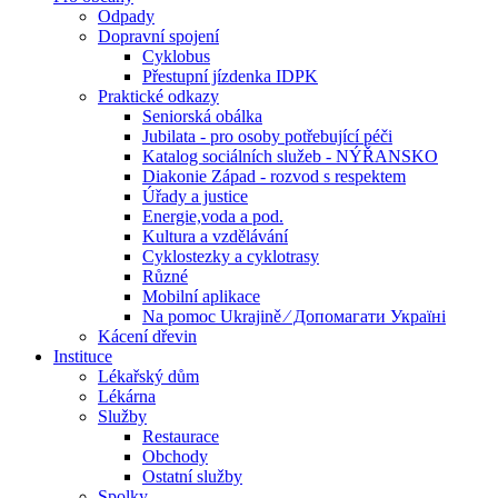
Odpady
Dopravní spojení
Cyklobus
Přestupní jízdenka IDPK
Praktické odkazy
Seniorská obálka
Jubilata - pro osoby potřebující péči
Katalog sociálních služeb - NÝŘANSKO
Diakonie Západ - rozvod s respektem
Úřady a justice
Energie,voda a pod.
Kultura a vzdělávání
Cyklostezky a cyklotrasy
Různé
Mobilní aplikace
Na pomoc Ukrajině ⁄ Допомагати Україні
Kácení dřevin
Instituce
Lékařský dům
Lékárna
Služby
Restaurace
Obchody
Ostatní služby
Spolky