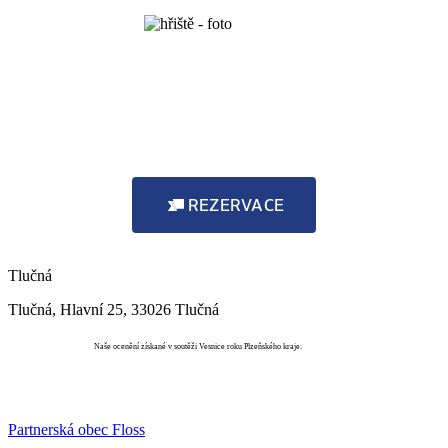
REZERVACE
Tlučná
Tlučná, Hlavní 25, 33026 Tlučná
Vesnice roku
Naše ocenění získané v soutěži Vesnice roku Plzeňského kraje.
Partnerská obec Floss