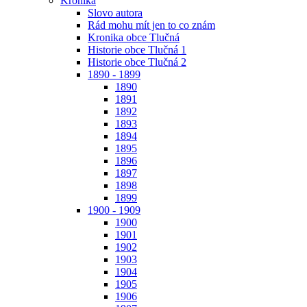
Kronika
Slovo autora
Rád mohu mít jen to co znám
Kronika obce Tlučná
Historie obce Tlučná 1
Historie obce Tlučná 2
1890 - 1899
1890
1891
1892
1893
1894
1895
1896
1897
1898
1899
1900 - 1909
1900
1901
1902
1903
1904
1905
1906