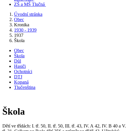
ZŠ a MŠ Tlučná
Úvodní stránka
Obec
Kronika
1930 - 1939
1937
Škola
Obec
Škola
Důl
Hasiči
Ochotníci
DTJ
Kopaná
Tlučenština
Škola
Dětí ve třídách: I. tř. 50, II. tř. 50, III. tř. 43, IV. A 42, IV. B 40 a V.