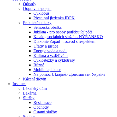
Odpady
Dopravní spojení
Cyklobus
Přestupní jízdenka IDPK
Praktické odkazy
Seniorská obálka
Jubilata - pro osoby potřebující péči
Katalog sociálních služeb - NÝŘANSKO
Diakonie Západ - rozvod s respektem
Úřady a justice
Energie,voda a pod.
Kultura a vzdělávání
Cyklostezky a cyklotrasy
Různé
Mobilní aplikace
Na pomoc Ukrajině ⁄ Допомагати Україні
Kácení dřevin
Instituce
Lékařský dům
Lékárna
Služby
Restaurace
Obchody
Ostatní služby
Spolky