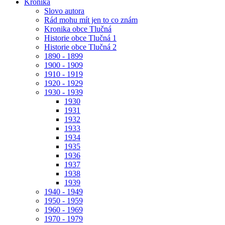
Kronika
Slovo autora
Rád mohu mít jen to co znám
Kronika obce Tlučná
Historie obce Tlučná 1
Historie obce Tlučná 2
1890 - 1899
1900 - 1909
1910 - 1919
1920 - 1929
1930 - 1939
1930
1931
1932
1933
1934
1935
1936
1937
1938
1939
1940 - 1949
1950 - 1959
1960 - 1969
1970 - 1979