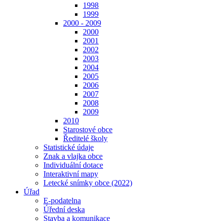
1998
1999
2000 - 2009
2000
2001
2002
2003
2004
2005
2006
2007
2008
2009
2010
Starostové obce
Ředitelé školy
Statistické údaje
Znak a vlajka obce
Individuální dotace
Interaktivní mapy
Letecké snímky obce (2022)
Úřad
E-podatelna
Úřední deska
Stavba a komunikace