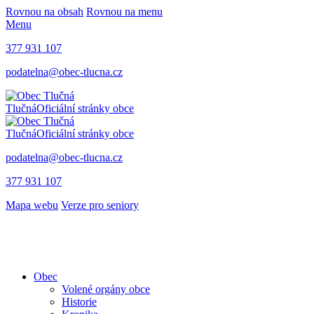
Rovnou na obsah
Rovnou na menu
Menu
377 931 107
podatelna@obec-tlucna.cz
Tlučná
Oficiální stránky obce
Tlučná
Oficiální stránky obce
podatelna@obec-tlucna.cz
377 931 107
Mapa webu
Verze pro seniory
Obec
Volené orgány obce
Historie