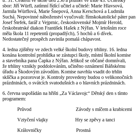
tř. 31. Celkem ve škole dětí 256 a průměr ve třídě 43. Učitelský
sbor: Jiří Würfl, zatímní řídící učitel a učitelé: Marie Hlavsová,
Jarmila Würflová, Marie Šnepová, Anna Kerschová a Ludmila
Suchá. Nepovinné náboženství vyučovali: římskokatolické páter pan
Josef Štefek, farář z Vejprnic, československé Mojmír Herold,
českobratrské diakon František Hašek z Nýřan. V letošním roce
měla škola 11 repetentů (propadlých), 5 hochů a 6 dívek.
Nedostatečný prospěch zavinila pomalá chápavost.
4. ledna zjištěny ve zdech velké školní budovy trhliny. 16. ledna
konána kontrolní prohlídka se zástupci školy, místní školní komise
a stavebníka pana Čapka z Nýřan. Jelikož se občané domnívali,
že trhliny vznikly poddolováním, učiněno oznámení Báňskému
úřadu a Škodovým závodům. Komise navrhla vsadit do trhlin
sklíčka a pozorovat je. Kontroly provedeny budou o velikonočních
prázdninách, o svátcích svatodušních a o hlavních prázdninách.
6. června uspořádán na hřišti „Za Václavojc“ Dětský den s tímto
programem:
Průvod Závody s míčem a krabicemi
Vztyčení vlajky Hry se zpěvy a tanci
Královničky Prostná