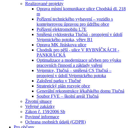
Realizované projekty
Oprava místní komunikace ulice Chodská dl. 218
m
Pořízení technického vybavení – vozidlo s
kontejnerovou úpravou pro údržbu obce
Pořízení elektromobilu L7E
Smíšená cyklostezka Tlučná - propojení v údolí
Vejprnického potoka, větev B1
Oprava MK Jiráskova ulice
Chodník pro pěší - ulice V RYBNÍČKÁCH -
PANKRÁCKÁ
Optimalizace a modernizace učeben pro výuku
pracovních činností a základy vaření
Vejprnice, Tlučná – smíšená CS Tlučná –
propojení v údolí Vejprnického potoka
Založení parku v Tlučné
Strategický plán rozvoje obce
Generální rekonstrukce lékařského domu Tlučná
Soubor FVE – školní areál Tlučná
Životní situace
Veřejné zakázky
Zákon č. 159⁄2006 Sb
Povinné informace
Ochrana osobních údajů (GDPR)
Pro občany