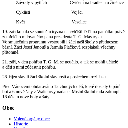
Závody v pytlích Cvičení na bradlech a žíněnce
Cyklisti Vojáci
Květ Veselice
19. září konala se smuteční tryzna na cvičišti DTJ na památku právě
zemřelého milovaného pana presidenta T. G. Masaryka.
Ve smutečním programu vystoupili i žáci naší školy s přednesem
básní. Žáci Josef Janouš a Jarmila Plačková rozplakali všechny
přítomné.
21. září, v den pohřbu T. G. M. se neučilo, a tak se mohli učitelé
a děti s nimi zúčastnit pohřbu.
28. říjen slavili žáci školní slavností a poslechem rozhlasu.
Před Vánocemi obdarováno 12 chudých dětí, které dostaly 6 párů
bot a 6 nové šaty z Walterovy nadace. Místní školní rada zakoupila
18 dětem nové boty a šaty.
Obec
Volené orgány obce
Historie