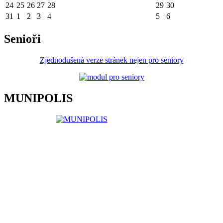
24
25
26
27
28
29
30
31
1
2
3
4
5
6
Senioři
Zjednodušená verze stránek nejen pro seniory
MUNIPOLIS