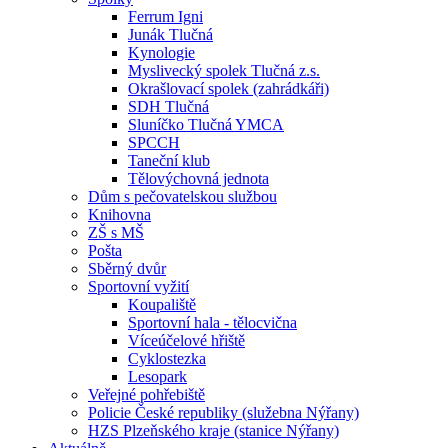
Ferrum Igni
Junák Tlučná
Kynologie
Myslivecký spolek Tlučná z.s.
Okrašlovací spolek (zahrádkáři)
SDH Tlučná
Sluníčko Tlučná YMCA
SPCCH
Taneční klub
Tělovýchovná jednota
Dům s pečovatelskou službou
Knihovna
ZŠ s MŠ
Pošta
Sběrný dvůr
Sportovní vyžití
Koupaliště
Sportovní hala - tělocvična
Víceúčelové hřiště
Cyklostezka
Lesopark
Veřejné pohřebiště
Policie České republiky (služebna Nýřany)
HZS Plzeňského kraje (stanice Nýřany)