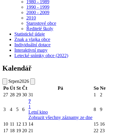
1980 - 1989
1990 - 1999
2000 - 2009
2010
Starostové obce
Ředitelé školy
Statistické údaje
Znak a vlajka obce
Individuální dotace
Interaktivní mapy
Letecké snímky obce (2022)
Kalendář
Srpen
2026
Po
Út
St
Čt
Pá
So
Ne
27
28
29
30
31
1
2
7
1
3
4
5
6
8
9
Letní kino
Zobrazit všechny záznamy ze dne
10
11
12
13
14
15
16
17
18
19
20
21
22
23