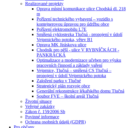
Realizované projekty
Oprava místní komunikace ulice Chodská dl. 218
m
Pořízení technického vybavení – vozidlo s
kontejnerovou úpravou pro údržbu obce
Pořízení elektromobilu L7E
Smíšená cyklostezka Tlučná - propojení v údolí
Vejprnického potoka, větev B1
Oprava MK Jiráskova ulice
Chodník pro pěší - ulice V RYBNÍČKÁCH -
PANKRÁCKÁ
Optimalizace a modernizace učeben pro výuku
pracovních činností a základy vaření
Vejprnice, Tlučná – smíšená CS Tlučná –
propojení v údolí Vejprnického potoka
Založení parku v Tlučné
Strategický plán rozvoje obce
Generální rekonstrukce lékařského domu Tlučná
Soubor FVE – školní areál Tlučná
Životní situace
Veřejné zakázky
Zákon č. 159⁄2006 Sb
Povinné informace
Ochrana osobních údajů (GDPR)
Pro občany