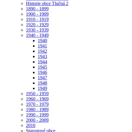
Historie obce Tlučná 2
1890 - 1899
1900 - 1909
1910 - 1919
1920 - 1929
1930 - 1939
1940 - 1949
1940
1941
1942
1943
1944
1945
1946
1947
1948
1949
1950 - 1959
1960 - 1969
1970 - 1979
1980 - 1989
1990 - 1999
2000 - 2009
2010
Starostové obce