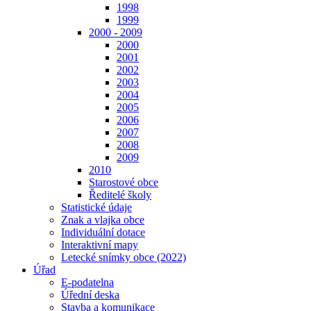
1998
1999
2000 - 2009
2000
2001
2002
2003
2004
2005
2006
2007
2008
2009
2010
Starostové obce
Ředitelé školy
Statistické údaje
Znak a vlajka obce
Individuální dotace
Interaktivní mapy
Letecké snímky obce (2022)
Úřad
E-podatelna
Úřední deska
Stavba a komunikace