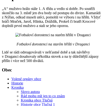
„A“ mužstvo hrálo stále 1. A třídu a vedlo si dobře. Po soutěži
skončilo na 3. místě jen dva body od postupu do divize. Kamarádi
z Nýřan, odkud museli utéci, pomohli ve výboru i na hřišti. Vždyť
hráči Mraček, Jaroš, Hlinka, Dráždík, Prokeš či bratři Krocové
doplnili první mužstvo a stali se jeho oporou.
Fotbaloví dorostenci na starém hřišti v Draganci
Lidé se rádi odreagovávali v nešťastné době a tak návštěvy
v Draganci dosahovaly několika stovek a na ty důležitější zápasy
přišlo i více než 500 diváků.
Obec
Volené orgány obce
Historie
Kronika
Slovo autora
Rád mohu mít jen to co znám
Kronika obce Tlučná
Historie obce Tlučná 1