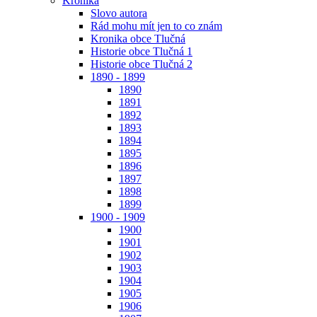
Kronika
Slovo autora
Rád mohu mít jen to co znám
Kronika obce Tlučná
Historie obce Tlučná 1
Historie obce Tlučná 2
1890 - 1899
1890
1891
1892
1893
1894
1895
1896
1897
1898
1899
1900 - 1909
1900
1901
1902
1903
1904
1905
1906