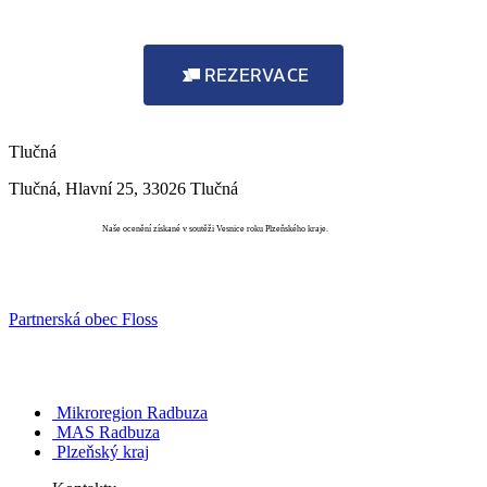
REZERVACE
Tlučná
Tlučná, Hlavní 25, 33026 Tlučná
Vesnice roku
Naše ocenění získané v soutěži Vesnice roku Plzeňského kraje.
Partnerská obec Floss
Mikroregion Radbuza
MAS Radbuza
Plzeňský kraj