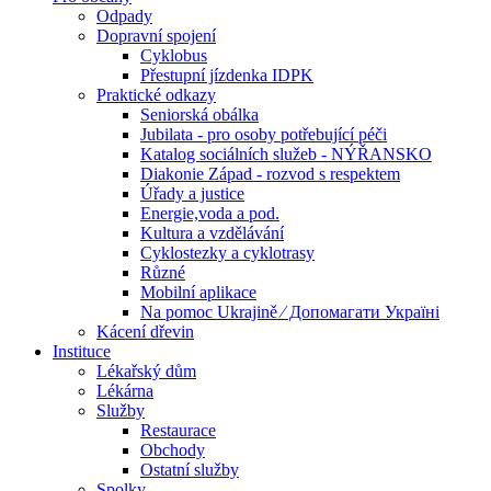
Odpady
Dopravní spojení
Cyklobus
Přestupní jízdenka IDPK
Praktické odkazy
Seniorská obálka
Jubilata - pro osoby potřebující péči
Katalog sociálních služeb - NÝŘANSKO
Diakonie Západ - rozvod s respektem
Úřady a justice
Energie,voda a pod.
Kultura a vzdělávání
Cyklostezky a cyklotrasy
Různé
Mobilní aplikace
Na pomoc Ukrajině ⁄ Допомагати Україні
Kácení dřevin
Instituce
Lékařský dům
Lékárna
Služby
Restaurace
Obchody
Ostatní služby
Spolky