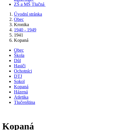
ZŠ a MŠ Tlučná
Úvodní stránka
Obec
Kronika
1940 - 1949
1941
Kopaná
Obec
Škola
Důl
Hasiči
Ochotníci
DTJ
Sokol
Kopaná
Házená
Atletika
Tlučenština
Kopaná