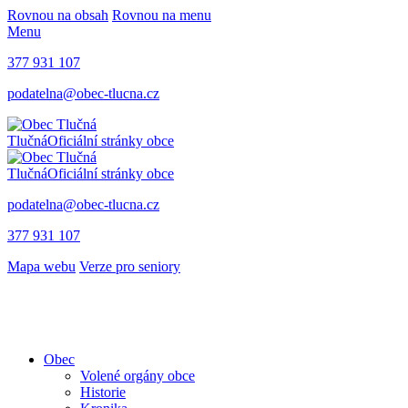
Rovnou na obsah
Rovnou na menu
Menu
377 931 107
podatelna@obec-tlucna.cz
Tlučná
Oficiální stránky obce
Tlučná
Oficiální stránky obce
podatelna@obec-tlucna.cz
377 931 107
Mapa webu
Verze pro seniory
Obec
Volené orgány obce
Historie