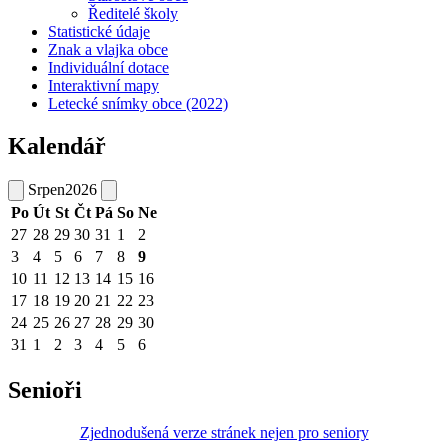
Ředitelé školy
Statistické údaje
Znak a vlajka obce
Individuální dotace
Interaktivní mapy
Letecké snímky obce (2022)
Kalendář
Srpen
2026
Po
Út
St
Čt
Pá
So
Ne
27
28
29
30
31
1
2
3
4
5
6
7
8
9
10
11
12
13
14
15
16
17
18
19
20
21
22
23
24
25
26
27
28
29
30
31
1
2
3
4
5
6
Senioři
Zjednodušená verze stránek nejen pro seniory