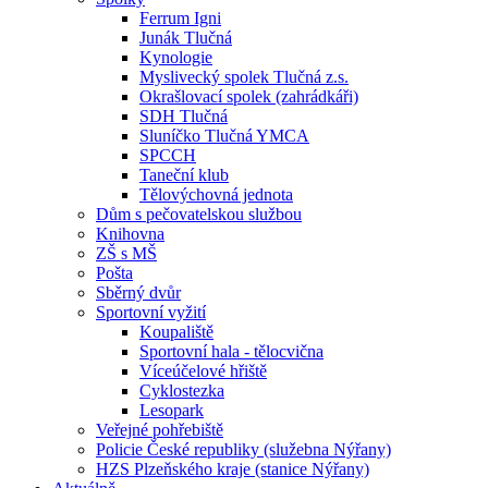
Ferrum Igni
Junák Tlučná
Kynologie
Myslivecký spolek Tlučná z.s.
Okrašlovací spolek (zahrádkáři)
SDH Tlučná
Sluníčko Tlučná YMCA
SPCCH
Taneční klub
Tělovýchovná jednota
Dům s pečovatelskou službou
Knihovna
ZŠ s MŠ
Pošta
Sběrný dvůr
Sportovní vyžití
Koupaliště
Sportovní hala - tělocvična
Víceúčelové hřiště
Cyklostezka
Lesopark
Veřejné pohřebiště
Policie České republiky (služebna Nýřany)
HZS Plzeňského kraje (stanice Nýřany)