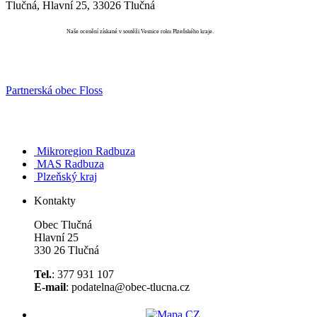
Tlučná, Hlavní 25, 33026 Tlučná
Vesnice roku
Naše ocenění získané v soutěži Vesnice roku Plzeňského kraje.
Partnerská obec Floss
Mikroregion Radbuza
MAS Radbuza
Plzeňský kraj
Kontakty
Obec Tlučná
Hlavní 25
330 26 Tlučná
Tel.
: 377 931 107
E-mail
: podatelna@obec-tlucna.cz