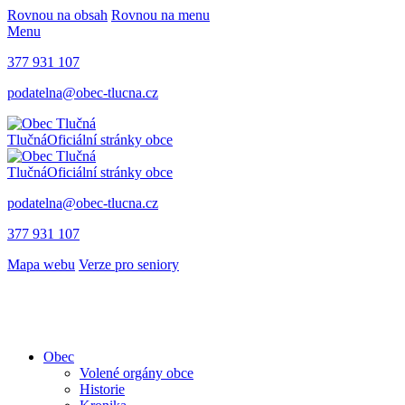
Rovnou na obsah
Rovnou na menu
Menu
377 931 107
podatelna@obec-tlucna.cz
Tlučná
Oficiální stránky obce
Tlučná
Oficiální stránky obce
podatelna@obec-tlucna.cz
377 931 107
Mapa webu
Verze pro seniory
Obec
Volené orgány obce
Historie