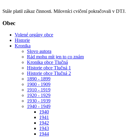
Stále platil zákaz činnosti. Milovníci cvičení pokračovali v DTJ.
Obec
Volené orgány obce
Historie
Kronika
Slovo autora
Rád mohu mít jen to co znám
Kronika obce Tlučná
Historie obce Tlučná 1
Historie obce Tlučná 2
1890 - 1899
1900 - 1909
1910 - 1919
1920 - 1929
1930 - 1939
1940 - 1949
1940
1941
1942
1943
1944