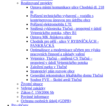
Realizované projekty
Oprava místní komunikace ulice Chodská dl. 218
m
Pořízení technického vybavení – vozidlo s
kontejnerovou úpravou pro údržbu obce
Pořízení elektromobilu L7E
Smíšená cyklostezka Tlučná - propojení v údolí
Vejprnického potoka, větev B1
Oprava MK Jiráskova ulice
Chodník pro pěší - ulice V RYBNÍČKÁCH -
PANKRÁCKÁ
Optimalizace a modernizace učeben pro výuku
pracovních činností a základy vaření
Vejprnice, Tlučná – smíšená CS Tlučná –
propojení v údolí Vejprnického potoka
Založení parku v Tlučné
Strategický plán rozvoje obce
Generální rekonstrukce lékařského domu Tlučná
Soubor FVE – školní areál Tlučná
Životní situace
Veřejné zakázky
Zákon č. 159⁄2006 Sb
Povinné informace
Ochrana osobních údajů (GDPR)
Pro občany