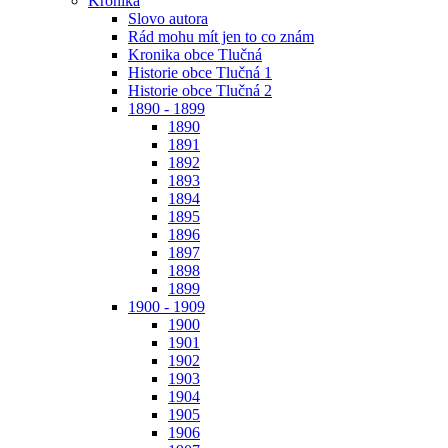
Kronika
Slovo autora
Rád mohu mít jen to co znám
Kronika obce Tlučná
Historie obce Tlučná 1
Historie obce Tlučná 2
1890 - 1899
1890
1891
1892
1893
1894
1895
1896
1897
1898
1899
1900 - 1909
1900
1901
1902
1903
1904
1905
1906