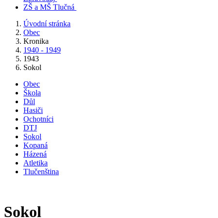
ZŠ a MŠ Tlučná
Úvodní stránka
Obec
Kronika
1940 - 1949
1943
Sokol
Obec
Škola
Důl
Hasiči
Ochotníci
DTJ
Sokol
Kopaná
Házená
Atletika
Tlučenština
Sokol