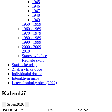
1945
1946
1947
1948
1949
1950 - 1959
1960 - 1969
1970 - 1979
1980 - 1989
1990 - 1999
2000 - 2009
2010
Starostové obce
Ředitelé školy
Statistické údaje
Znak a vlajka obce
Individuální dotace
Interaktivní mapy
Letecké snímky obce (2022)
Kalendář
Srpen
2026
Po
Út
St
Čt
Pá
So
Ne