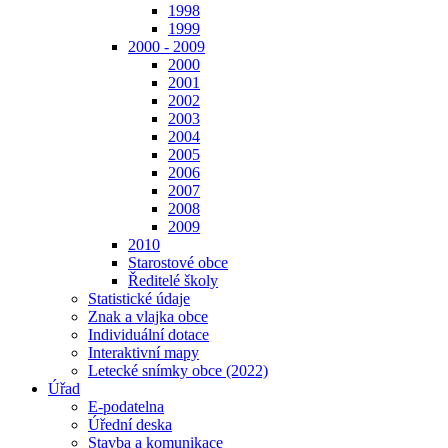
1998
1999
2000 - 2009
2000
2001
2002
2003
2004
2005
2006
2007
2008
2009
2010
Starostové obce
Ředitelé školy
Statistické údaje
Znak a vlajka obce
Individuální dotace
Interaktivní mapy
Letecké snímky obce (2022)
Úřad
E-podatelna
Úřední deska
Stavba a komunikace