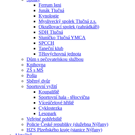
Ferrum Igni
Junák Tlučná
Kynologie
Myslivecký spolek Tlučná z.s.
Okrašlovací spolek (zahrádkáři)
SDH Tlučná
Sluníčko Tlučná YMCA
SPCCH
Taneční klub
Tělovýchovná jednota
Dům s pečovatelskou službou
Knihovna
ZŠ s MŠ
Pošta
Sběrný dvůr
Sportovní vyžití
Koupaliště
Sportovní hala - tělocvična
Víceúčelové hřiště
Cyklostezka
Lesopark
Veřejné pohřebiště
Policie České republiky (služebna Nýřany)
HZS Plzeňského kraje (stanice Nýřany)