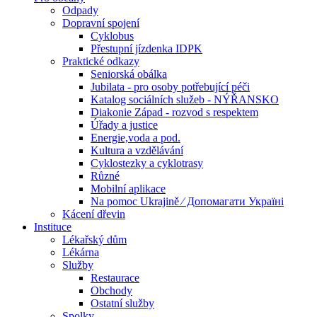
Odpady
Dopravní spojení
Cyklobus
Přestupní jízdenka IDPK
Praktické odkazy
Seniorská obálka
Jubilata - pro osoby potřebující péči
Katalog sociálních služeb - NÝŘANSKO
Diakonie Západ - rozvod s respektem
Úřady a justice
Energie,voda a pod.
Kultura a vzdělávání
Cyklostezky a cyklotrasy
Různé
Mobilní aplikace
Na pomoc Ukrajině ⁄ Допомагати Україні
Kácení dřevin
Instituce
Lékařský dům
Lékárna
Služby
Restaurace
Obchody
Ostatní služby
Spolky