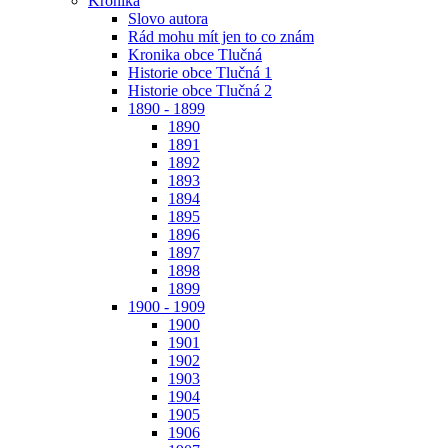
Kronika
Slovo autora
Rád mohu mít jen to co znám
Kronika obce Tlučná
Historie obce Tlučná 1
Historie obce Tlučná 2
1890 - 1899
1890
1891
1892
1893
1894
1895
1896
1897
1898
1899
1900 - 1909
1900
1901
1902
1903
1904
1905
1906