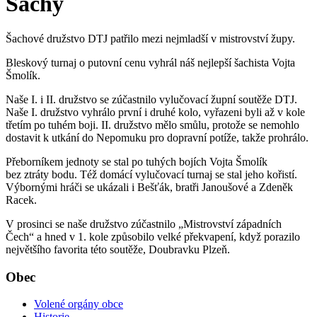
Šachy
Šachové družstvo DTJ patřilo mezi nejmladší v mistrovství župy.
Bleskový turnaj o putovní cenu vyhrál náš nejlepší šachista Vojta
Šmolík.
Naše I. i II. družstvo se zúčastnilo vylučovací župní soutěže DTJ.
Naše I. družstvo vyhrálo první i druhé kolo, vyřazeni byli až v kole
třetím po tuhém boji. II. družstvo mělo smůlu, protože se nemohlo
dostavit k utkání do Nepomuku pro dopravní potíže, takže prohrálo.
Přeborníkem jednoty se stal po tuhých bojích Vojta Šmolík
bez ztráty bodu. Též domácí vylučovací turnaj se stal jeho kořistí.
Výbornými hráči se ukázali i Bešťák, bratři Janoušové a Zdeněk
Racek.
V prosinci se naše družstvo zúčastnilo „Mistrovství západních
Čech“ a hned v 1. kole způsobilo velké překvapení, když porazilo
největšího favorita této soutěže, Doubravku Plzeň.
Obec
Volené orgány obce
Historie