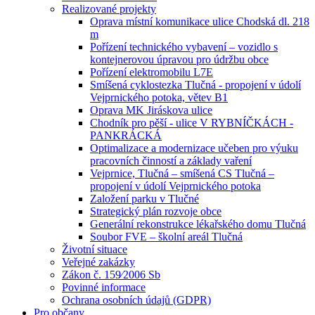
Realizované projekty
Oprava místní komunikace ulice Chodská dl. 218
m
Pořízení technického vybavení – vozidlo s
kontejnerovou úpravou pro údržbu obce
Pořízení elektromobilu L7E
Smíšená cyklostezka Tlučná - propojení v údolí
Vejprnického potoka, větev B1
Oprava MK Jiráskova ulice
Chodník pro pěší - ulice V RYBNÍČKÁCH -
PANKRÁCKÁ
Optimalizace a modernizace učeben pro výuku
pracovních činností a základy vaření
Vejprnice, Tlučná – smíšená CS Tlučná –
propojení v údolí Vejprnického potoka
Založení parku v Tlučné
Strategický plán rozvoje obce
Generální rekonstrukce lékařského domu Tlučná
Soubor FVE – školní areál Tlučná
Životní situace
Veřejné zakázky
Zákon č. 159⁄2006 Sb
Povinné informace
Ochrana osobních údajů (GDPR)
Pro občany