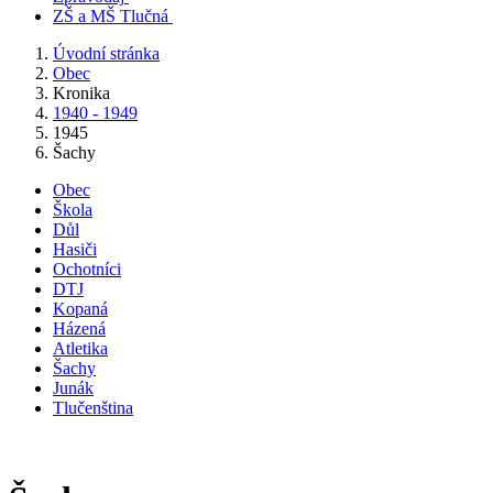
ZŠ a MŠ Tlučná
Úvodní stránka
Obec
Kronika
1940 - 1949
1945
Šachy
Obec
Škola
Důl
Hasiči
Ochotníci
DTJ
Kopaná
Házená
Atletika
Šachy
Junák
Tlučenština