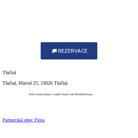
REZERVACE
Tlučná
Tlučná, Hlavní 25, 33026 Tlučná
Vesnice roku
Naše ocenění získané v soutěži Vesnice roku Plzeňského kraje.
Partnerská obec Floss