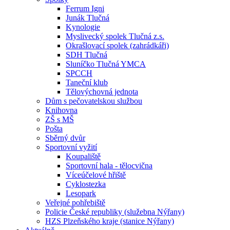
Ferrum Igni
Junák Tlučná
Kynologie
Myslivecký spolek Tlučná z.s.
Okrašlovací spolek (zahrádkáři)
SDH Tlučná
Sluníčko Tlučná YMCA
SPCCH
Taneční klub
Tělovýchovná jednota
Dům s pečovatelskou službou
Knihovna
ZŠ s MŠ
Pošta
Sběrný dvůr
Sportovní vyžití
Koupaliště
Sportovní hala - tělocvična
Víceúčelové hřiště
Cyklostezka
Lesopark
Veřejné pohřebiště
Policie České republiky (služebna Nýřany)
HZS Plzeňského kraje (stanice Nýřany)