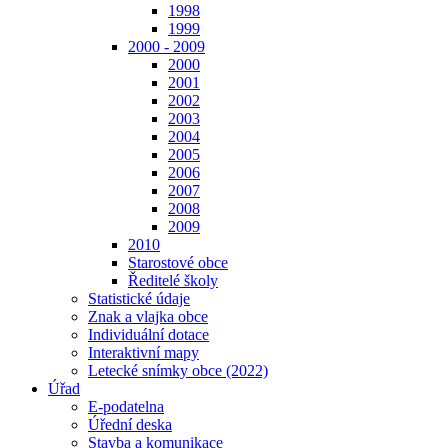
1998
1999
2000 - 2009
2000
2001
2002
2003
2004
2005
2006
2007
2008
2009
2010
Starostové obce
Ředitelé školy
Statistické údaje
Znak a vlajka obce
Individuální dotace
Interaktivní mapy
Letecké snímky obce (2022)
Úřad
E-podatelna
Úřední deska
Stavba a komunikace