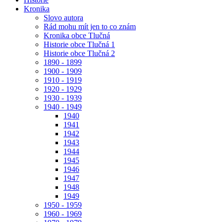
Kronika
Slovo autora
Rád mohu mít jen to co znám
Kronika obce Tlučná
Historie obce Tlučná 1
Historie obce Tlučná 2
1890 - 1899
1900 - 1909
1910 - 1919
1920 - 1929
1930 - 1939
1940 - 1949
1940
1941
1942
1943
1944
1945
1946
1947
1948
1949
1950 - 1959
1960 - 1969