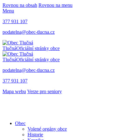
Rovnou na obsah
Rovnou na menu
Menu
377 931 107
podatelna@obec-tlucna.cz
Tlučná
Oficiální stránky obce
Tlučná
Oficiální stránky obce
podatelna@obec-tlucna.cz
377 931 107
Mapa webu
Verze pro seniory
Obec
Volené orgány obce
Historie