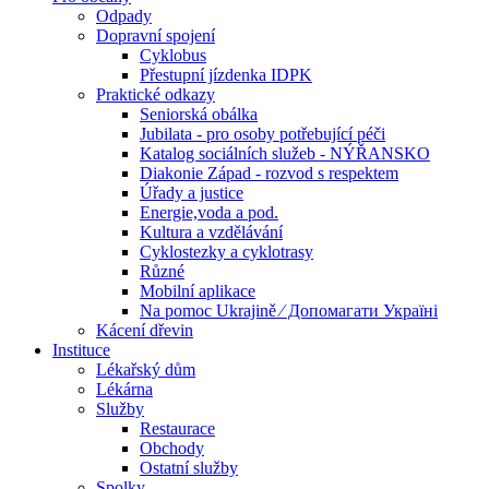
Odpady
Dopravní spojení
Cyklobus
Přestupní jízdenka IDPK
Praktické odkazy
Seniorská obálka
Jubilata - pro osoby potřebující péči
Katalog sociálních služeb - NÝŘANSKO
Diakonie Západ - rozvod s respektem
Úřady a justice
Energie,voda a pod.
Kultura a vzdělávání
Cyklostezky a cyklotrasy
Různé
Mobilní aplikace
Na pomoc Ukrajině ⁄ Допомагати Україні
Kácení dřevin
Instituce
Lékařský dům
Lékárna
Služby
Restaurace
Obchody
Ostatní služby
Spolky