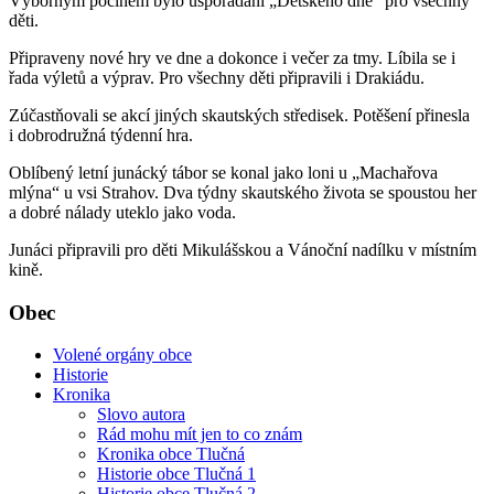
Výborným počinem bylo uspořádání „Dětského dne“ pro všechny
děti.
Připraveny nové hry ve dne a dokonce i večer za tmy. Líbila se i
řada výletů a výprav. Pro všechny děti připravili i Drakiádu.
Zúčastňovali se akcí jiných skautských středisek. Potěšení přinesla
i dobrodružná týdenní hra.
Oblíbený letní junácký tábor se konal jako loni u „Machařova
mlýna“ u vsi Strahov. Dva týdny skautského života se spoustou her
a dobré nálady uteklo jako voda.
Junáci připravili pro děti Mikulášskou a Vánoční nadílku v místním
kině.
Obec
Volené orgány obce
Historie
Kronika
Slovo autora
Rád mohu mít jen to co znám
Kronika obce Tlučná
Historie obce Tlučná 1
Historie obce Tlučná 2