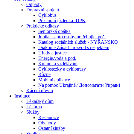
Odpady
Dopravní spojení
Cyklobus
Přestupní jízdenka IDPK
Praktické odkazy
Seniorská obálka
Jubilata - pro osoby potřebující péči
Katalog sociálních služeb - NÝŘANSKO
Diakonie Západ - rozvod s respektem
Úřady a justice
Energie,voda a pod.
Kultura a vzdělávání
Cyklostezky a cyklotrasy
Různé
Mobilní aplikace
Na pomoc Ukrajině ⁄ Допомагати Україні
Kácení dřevin
Instituce
Lékařský dům
Lékárna
Služby
Restaurace
Obchody
Ostatní služby
Spolky