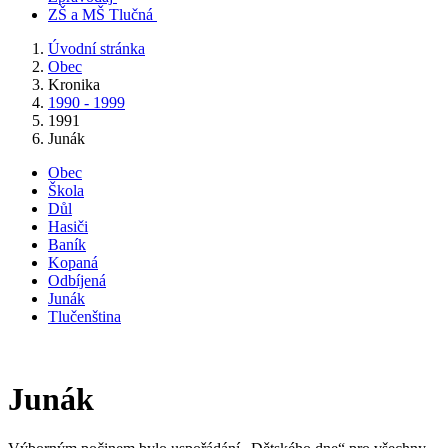
ZŠ a MŠ Tlučná
Úvodní stránka
Obec
Kronika
1990 - 1999
1991
Junák
Obec
Škola
Důl
Hasiči
Baník
Kopaná
Odbíjená
Junák
Tlučenština
Junák