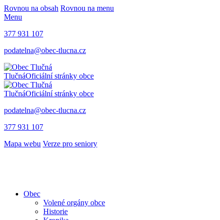
Rovnou na obsah
Rovnou na menu
Menu
377 931 107
podatelna@obec-tlucna.cz
Tlučná
Oficiální stránky obce
Tlučná
Oficiální stránky obce
podatelna@obec-tlucna.cz
377 931 107
Mapa webu
Verze pro seniory
Obec
Volené orgány obce
Historie