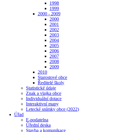
1998
1999
2000 - 2009
2000
2001
2002
2003
2004
2005
2006
2007
2008
2009
2010
Starostové obce
Ředitelé školy
Statistické údaje
Znak a vlajka obce
Individuální dotace
Interaktivní mapy
Letecké snímky obce (2022)
Úřad
E-podatelna
Úřední deska
Stavba a komunikace