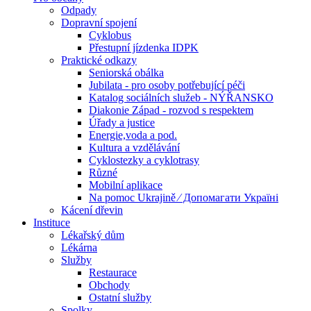
Odpady
Dopravní spojení
Cyklobus
Přestupní jízdenka IDPK
Praktické odkazy
Seniorská obálka
Jubilata - pro osoby potřebující péči
Katalog sociálních služeb - NÝŘANSKO
Diakonie Západ - rozvod s respektem
Úřady a justice
Energie,voda a pod.
Kultura a vzdělávání
Cyklostezky a cyklotrasy
Různé
Mobilní aplikace
Na pomoc Ukrajině ⁄ Допомагати Україні
Kácení dřevin
Instituce
Lékařský dům
Lékárna
Služby
Restaurace
Obchody
Ostatní služby
Spolky