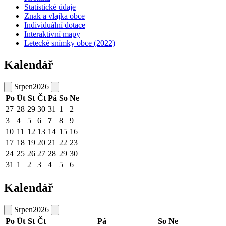
Statistické údaje
Znak a vlajka obce
Individuální dotace
Interaktivní mapy
Letecké snímky obce (2022)
Kalendář
Srpen
2026
Po
Út
St
Čt
Pá
So
Ne
27
28
29
30
31
1
2
3
4
5
6
7
8
9
10
11
12
13
14
15
16
17
18
19
20
21
22
23
24
25
26
27
28
29
30
31
1
2
3
4
5
6
Kalendář
Srpen
2026
Po
Út
St
Čt
Pá
So
Ne