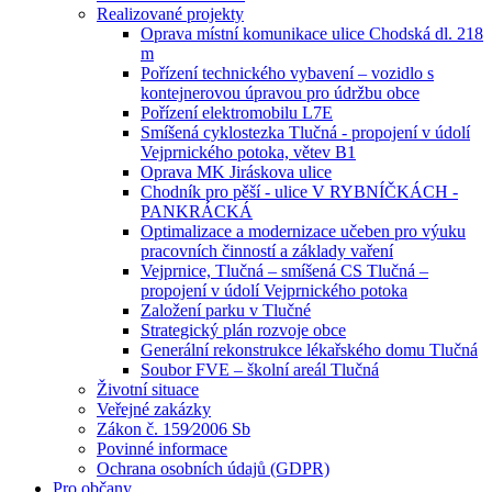
Realizované projekty
Oprava místní komunikace ulice Chodská dl. 218
m
Pořízení technického vybavení – vozidlo s
kontejnerovou úpravou pro údržbu obce
Pořízení elektromobilu L7E
Smíšená cyklostezka Tlučná - propojení v údolí
Vejprnického potoka, větev B1
Oprava MK Jiráskova ulice
Chodník pro pěší - ulice V RYBNÍČKÁCH -
PANKRÁCKÁ
Optimalizace a modernizace učeben pro výuku
pracovních činností a základy vaření
Vejprnice, Tlučná – smíšená CS Tlučná –
propojení v údolí Vejprnického potoka
Založení parku v Tlučné
Strategický plán rozvoje obce
Generální rekonstrukce lékařského domu Tlučná
Soubor FVE – školní areál Tlučná
Životní situace
Veřejné zakázky
Zákon č. 159⁄2006 Sb
Povinné informace
Ochrana osobních údajů (GDPR)
Pro občany