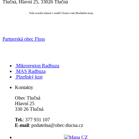
Tlučná, Hlavní 25, 33026 Tlučná
Vesnice roku
Naše ocenění získané v soutěži Vesnice roku Plzeňského kraje.
Partnerská obec Floss
Mikroregion Radbuza
MAS Radbuza
Plzeňský kraj
Kontakty
Obec Tlučná
Hlavní 25
330 26 Tlučná
Tel.
: 377 931 107
E-mail
: podatelna@obec-tlucna.cz