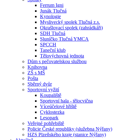
Ferrum Igni
Junák Tlučná
Kynologie
Myslivecký spolek Tlučná z.s.
Okrašlovací spolek (zahrádkáři)
SDH Tlučná
Sluníčko Tlučná YMCA
SPCCH
Taneční klub
Tělovýchovná jednota
Dům s pečovatelskou službou
Knihovna
ZŠ s MŠ
Pošta
Sběrný dvůr
Sportovní vyžití
Koupaliště
Sportovní hala - tělocvična
Víceúčelové hřiště
Cyklostezka
Lesopark
Veřejné pohřebiště
Policie České republiky (služebna Nýřany)
HZS Plzeňského kraje (stanice Nýřany)