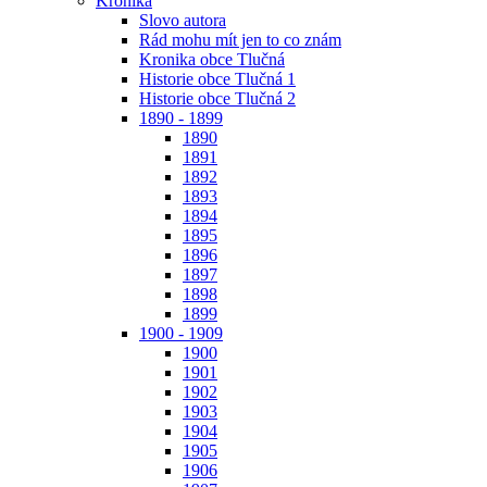
Kronika
Slovo autora
Rád mohu mít jen to co znám
Kronika obce Tlučná
Historie obce Tlučná 1
Historie obce Tlučná 2
1890 - 1899
1890
1891
1892
1893
1894
1895
1896
1897
1898
1899
1900 - 1909
1900
1901
1902
1903
1904
1905
1906