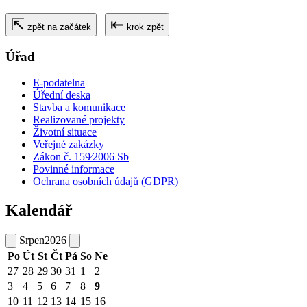
⇱
⇤
zpět na začátek
krok zpět
Úřad
E-podatelna
Úřední deska
Stavba a komunikace
Realizované projekty
Životní situace
Veřejné zakázky
Zákon č. 159⁄2006 Sb
Povinné informace
Ochrana osobních údajů (GDPR)
Kalendář
Srpen
2026
Po
Út
St
Čt
Pá
So
Ne
27
28
29
30
31
1
2
3
4
5
6
7
8
9
10
11
12
13
14
15
16