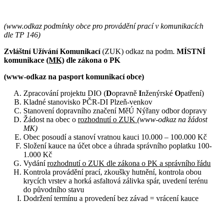
(www.odkaz podmínky obce pro provádění prací v komunikacích
dle TP 146)
Zvláštní Užívání Komunikací
(ZUK) odkaz na podm.
MÍSTNÍ
komunikace
(MK)
dle zákona o PK
(www-odkaz na pasport komunikací obce)
Zpracování projektu DIO (
D
opravně
I
nženýrské
O
patření)
Kladné stanovisko PČR-DI Plzeň-venkov
Stanovení dopravního značení MěÚ Nýřany odbor dopravy
Žádost na obec o
rozhodnutí o ZUK
(www-odkaz na žádost
MK)
Obec posoudí a stanoví vratnou kauci 10.000 – 100.000 Kč
Složení kauce na účet obce a úhrada správního poplatku 100-
1.000 Kč
Vydání
rozhodnutí o ZUK dle zákona o PK a správního řádu
Kontrola provádění prací, zkoušky hutnění, kontrola obou
krycích vrstev a horká asfaltová zálivka spár, uvedení terénu
do původního stavu
Dodržení termínu a provedení bez závad = vrácení kauce