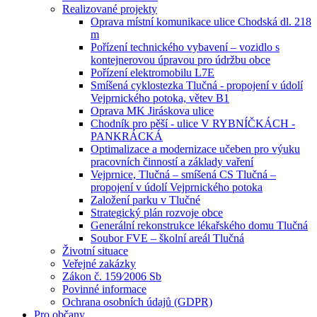
Realizované projekty
Oprava místní komunikace ulice Chodská dl. 218
m
Pořízení technického vybavení – vozidlo s
kontejnerovou úpravou pro údržbu obce
Pořízení elektromobilu L7E
Smíšená cyklostezka Tlučná - propojení v údolí
Vejprnického potoka, větev B1
Oprava MK Jiráskova ulice
Chodník pro pěší - ulice V RYBNÍČKÁCH -
PANKRÁCKÁ
Optimalizace a modernizace učeben pro výuku
pracovních činností a základy vaření
Vejprnice, Tlučná – smíšená CS Tlučná –
propojení v údolí Vejprnického potoka
Založení parku v Tlučné
Strategický plán rozvoje obce
Generální rekonstrukce lékařského domu Tlučná
Soubor FVE – školní areál Tlučná
Životní situace
Veřejné zakázky
Zákon č. 159⁄2006 Sb
Povinné informace
Ochrana osobních údajů (GDPR)
Pro občany