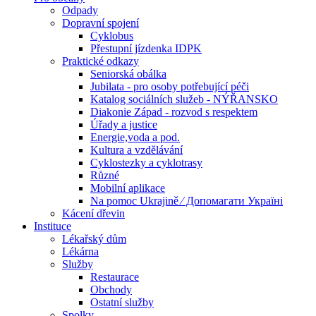
Odpady
Dopravní spojení
Cyklobus
Přestupní jízdenka IDPK
Praktické odkazy
Seniorská obálka
Jubilata - pro osoby potřebující péči
Katalog sociálních služeb - NÝŘANSKO
Diakonie Západ - rozvod s respektem
Úřady a justice
Energie,voda a pod.
Kultura a vzdělávání
Cyklostezky a cyklotrasy
Různé
Mobilní aplikace
Na pomoc Ukrajině ⁄ Допомагати Україні
Kácení dřevin
Instituce
Lékařský dům
Lékárna
Služby
Restaurace
Obchody
Ostatní služby
Spolky