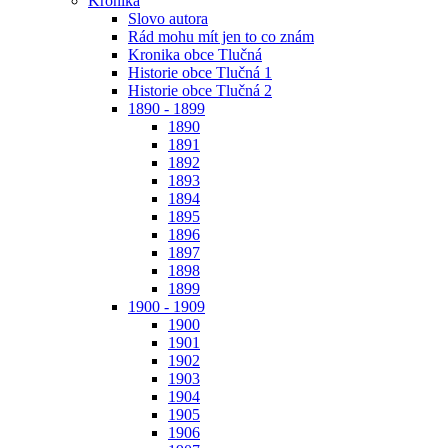
Kronika
Slovo autora
Rád mohu mít jen to co znám
Kronika obce Tlučná
Historie obce Tlučná 1
Historie obce Tlučná 2
1890 - 1899
1890
1891
1892
1893
1894
1895
1896
1897
1898
1899
1900 - 1909
1900
1901
1902
1903
1904
1905
1906