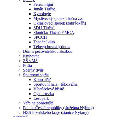
Ferrum Igni
Junák Tlučná
Kynologie
Myslivecký spolek Tlučná z.s.
Okrašlovací spolek (zahrádkáři)
SDH Tlučná
Sluníčko Tlučná YMCA
SPCCH
Taneční klub
Tělovýchovná jednota
Dům s pečovatelskou službou
Knihovna
ZŠ s MŠ
Pošta
Sběrný dvůr
Sportovní vyžití
Koupaliště
Sportovní hala - tělocvična
Víceúčelové hřiště
Cyklostezka
Lesopark
Veřejné pohřebiště
Policie České republiky (služebna Nýřany)
HZS Plzeňského kraje (stanice Nýřany)