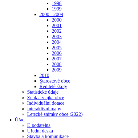
1998
1999
2000 - 2009
2000
2001
2002
2003
2004
2005
2006
2007
2008
2009
2010
Starostové obce
Ředitelé školy
Statistické údaje
Znak a vlajka obce
Individuální dotace
Interaktivní mapy
Letecké snímky obce (2022)
Úřad
E-podatelna
Úřední deska
Stavba a komunikace