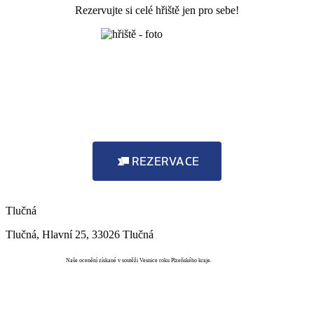
Rezervujte si celé hřiště jen pro sebe!
REZERVACE
Tlučná
Tlučná, Hlavní 25, 33026 Tlučná
Vesnice roku
Naše ocenění získané v soutěži Vesnice roku Plzeňského kraje.