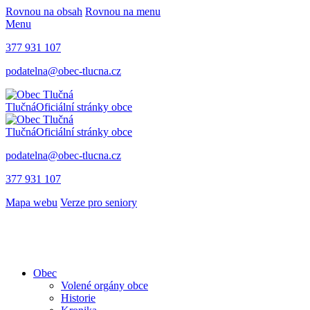
Rovnou na obsah
Rovnou na menu
Menu
377 931 107
podatelna@obec-tlucna.cz
Tlučná
Oficiální stránky obce
Tlučná
Oficiální stránky obce
podatelna@obec-tlucna.cz
377 931 107
Mapa webu
Verze pro seniory
Obec
Volené orgány obce
Historie