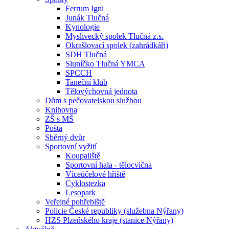
Ferrum Igni
Junák Tlučná
Kynologie
Myslivecký spolek Tlučná z.s.
Okrašlovací spolek (zahrádkáři)
SDH Tlučná
Sluníčko Tlučná YMCA
SPCCH
Taneční klub
Tělovýchovná jednota
Dům s pečovatelskou službou
Knihovna
ZŠ s MŠ
Pošta
Sběrný dvůr
Sportovní vyžití
Koupaliště
Sportovní hala - tělocvična
Víceúčelové hřiště
Cyklostezka
Lesopark
Veřejné pohřebiště
Policie České republiky (služebna Nýřany)
HZS Plzeňského kraje (stanice Nýřany)