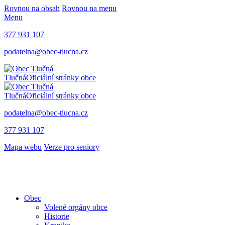
Rovnou na obsah
Rovnou na menu
Menu
377 931 107
podatelna@obec-tlucna.cz
Tlučná
Oficiální stránky obce
Tlučná
Oficiální stránky obce
podatelna@obec-tlucna.cz
377 931 107
Mapa webu
Verze pro seniory
Obec
Volené orgány obce
Historie