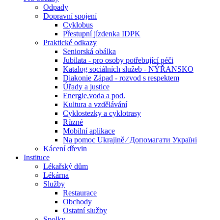
Odpady
Dopravní spojení
Cyklobus
Přestupní jízdenka IDPK
Praktické odkazy
Seniorská obálka
Jubilata - pro osoby potřebující péči
Katalog sociálních služeb - NÝŘANSKO
Diakonie Západ - rozvod s respektem
Úřady a justice
Energie,voda a pod.
Kultura a vzdělávání
Cyklostezky a cyklotrasy
Různé
Mobilní aplikace
Na pomoc Ukrajině ⁄ Допомагати Україні
Kácení dřevin
Instituce
Lékařský dům
Lékárna
Služby
Restaurace
Obchody
Ostatní služby
Spolky