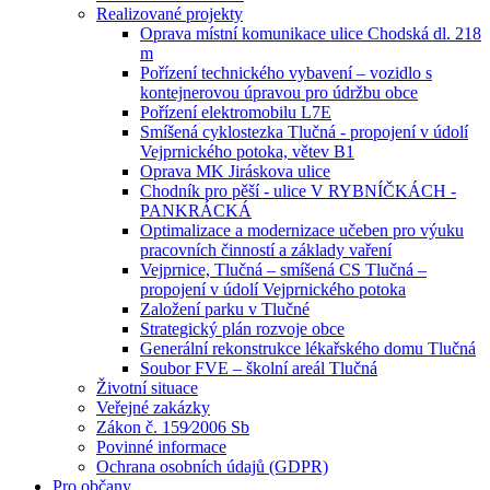
Realizované projekty
Oprava místní komunikace ulice Chodská dl. 218
m
Pořízení technického vybavení – vozidlo s
kontejnerovou úpravou pro údržbu obce
Pořízení elektromobilu L7E
Smíšená cyklostezka Tlučná - propojení v údolí
Vejprnického potoka, větev B1
Oprava MK Jiráskova ulice
Chodník pro pěší - ulice V RYBNÍČKÁCH -
PANKRÁCKÁ
Optimalizace a modernizace učeben pro výuku
pracovních činností a základy vaření
Vejprnice, Tlučná – smíšená CS Tlučná –
propojení v údolí Vejprnického potoka
Založení parku v Tlučné
Strategický plán rozvoje obce
Generální rekonstrukce lékařského domu Tlučná
Soubor FVE – školní areál Tlučná
Životní situace
Veřejné zakázky
Zákon č. 159⁄2006 Sb
Povinné informace
Ochrana osobních údajů (GDPR)
Pro občany