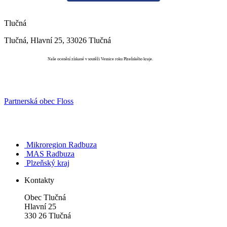
Tlučná
Tlučná, Hlavní 25, 33026 Tlučná
Vesnice roku
Naše ocenění získané v soutěži Vesnice roku Plzeňského kraje.
Partnerská obec Floss
Mikroregion Radbuza
MAS Radbuza
Plzeňský kraj
Kontakty
Obec Tlučná
Hlavní 25
330 26 Tlučná