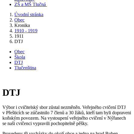
ZŠ a MŠ Tlučná
Úvodní stránka
Obec
Kronika
1910 - 1919
1911
DTJ
Obec
Škola
DTJ
Tlučenština
DTJ
Výbor i cvičitelský sbor zůstal nezměněn. Veřejného cvičení DTJ
v Přešticích se zúčastnilo 7 členů a 30 žáků, kteří tam byli dopraveni
koňským povozem. Na vystoupení veřejného cvičení v Nýřanech
se naši cvičenci vypravili pochopitelně pěšky.
Provedeny tři vycházky do okolí obce a jedna na hrad Buben.