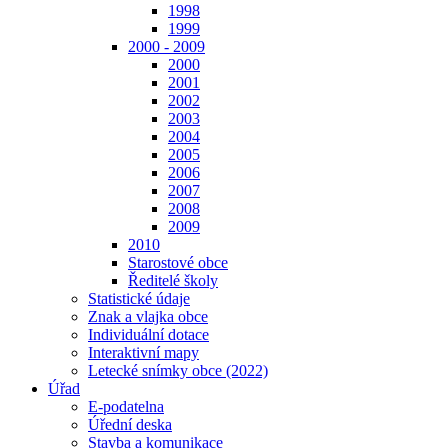
1998
1999
2000 - 2009
2000
2001
2002
2003
2004
2005
2006
2007
2008
2009
2010
Starostové obce
Ředitelé školy
Statistické údaje
Znak a vlajka obce
Individuální dotace
Interaktivní mapy
Letecké snímky obce (2022)
Úřad
E-podatelna
Úřední deska
Stavba a komunikace