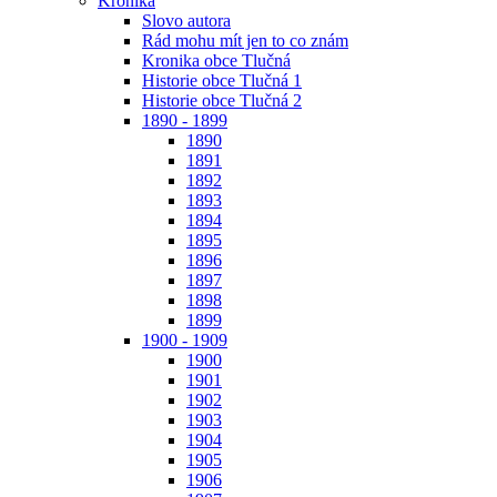
Kronika
Slovo autora
Rád mohu mít jen to co znám
Kronika obce Tlučná
Historie obce Tlučná 1
Historie obce Tlučná 2
1890 - 1899
1890
1891
1892
1893
1894
1895
1896
1897
1898
1899
1900 - 1909
1900
1901
1902
1903
1904
1905
1906