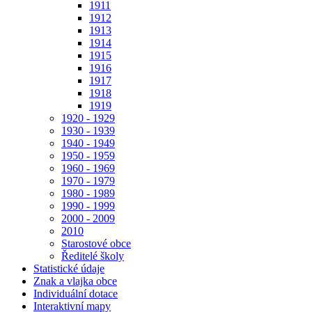
1911
1912
1913
1914
1915
1916
1917
1918
1919
1920 - 1929
1930 - 1939
1940 - 1949
1950 - 1959
1960 - 1969
1970 - 1979
1980 - 1989
1990 - 1999
2000 - 2009
2010
Starostové obce
Ředitelé školy
Statistické údaje
Znak a vlajka obce
Individuální dotace
Interaktivní mapy