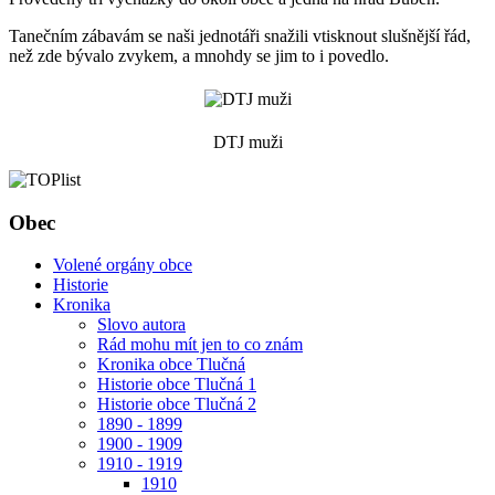
Tanečním zábavám se naši jednotáři snažili vtisknout slušnější řád,
než zde bývalo zvykem, a mnohdy se jim to i povedlo.
DTJ muži
Obec
Volené orgány obce
Historie
Kronika
Slovo autora
Rád mohu mít jen to co znám
Kronika obce Tlučná
Historie obce Tlučná 1
Historie obce Tlučná 2
1890 - 1899
1900 - 1909
1910 - 1919
1910