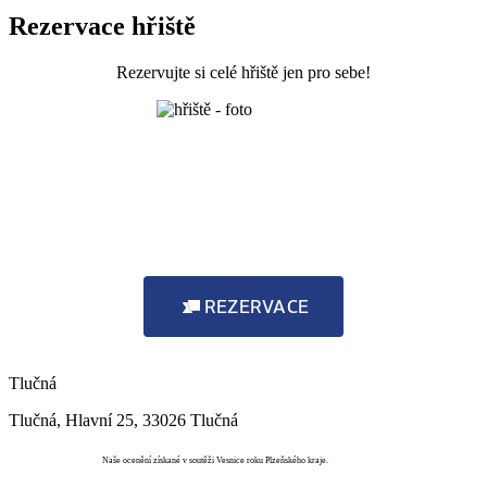
Rezervace hřiště
Rezervujte si celé hřiště jen pro sebe!
REZERVACE
Tlučná
Tlučná, Hlavní 25, 33026 Tlučná
Vesnice roku
Naše ocenění získané v soutěži Vesnice roku Plzeňského kraje.