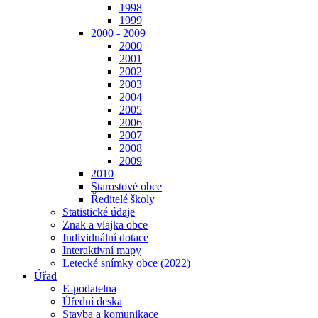
1998
1999
2000 - 2009
2000
2001
2002
2003
2004
2005
2006
2007
2008
2009
2010
Starostové obce
Ředitelé školy
Statistické údaje
Znak a vlajka obce
Individuální dotace
Interaktivní mapy
Letecké snímky obce (2022)
Úřad
E-podatelna
Úřední deska
Stavba a komunikace