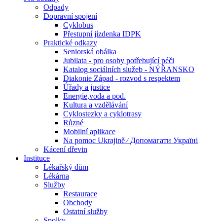
Odpady
Dopravní spojení
Cyklobus
Přestupní jízdenka IDPK
Praktické odkazy
Seniorská obálka
Jubilata - pro osoby potřebující péči
Katalog sociálních služeb - NÝŘANSKO
Diakonie Západ - rozvod s respektem
Úřady a justice
Energie,voda a pod.
Kultura a vzdělávání
Cyklostezky a cyklotrasy
Různé
Mobilní aplikace
Na pomoc Ukrajině ⁄ Допомагати Україні
Kácení dřevin
Instituce
Lékařský dům
Lékárna
Služby
Restaurace
Obchody
Ostatní služby
Spolky