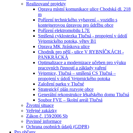
Realizované projekty
Oprava místní komunikace ulice Chodská dl. 218
m
Pořízení technického vybavení – vozidlo s
kontejnerovou úpravou pro údržbu obce
Pořízení elektromobilu L7E
Smíšená cyklostezka Tlučná - propojení v údolí
Vejprnického potoka, větev B1
Oprava MK Jiráskova ulice
Chodník pro pěší - ulice V RYBNÍČKÁCH -
PANKRÁCKÁ
Optimalizace a modernizace učeben pro výuku
pracovních činností a základy vaření
Vejprnice, Tlučná – smíšená CS Tlučná –
propojení v údolí Vejprnického potoka
Založení parku v Tlučné
Strategický plán rozvoje obce
Generální rekonstrukce lékařského domu Tlučná
Soubor FVE – školní areál Tlučná
Životní situace
Veřejné zakázky
Zákon č. 159⁄2006 Sb
Povinné informace
Ochrana osobních údajů (GDPR)
Pro občany