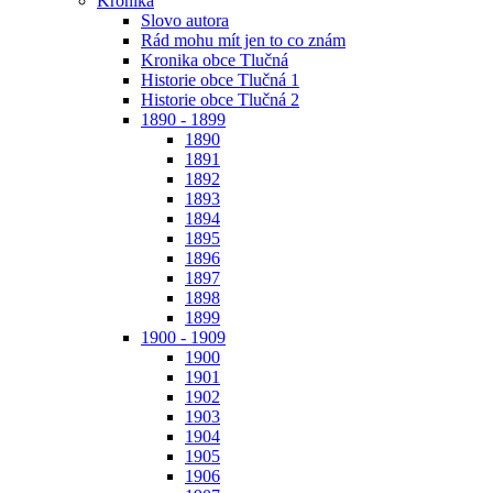
Kronika
Slovo autora
Rád mohu mít jen to co znám
Kronika obce Tlučná
Historie obce Tlučná 1
Historie obce Tlučná 2
1890 - 1899
1890
1891
1892
1893
1894
1895
1896
1897
1898
1899
1900 - 1909
1900
1901
1902
1903
1904
1905
1906