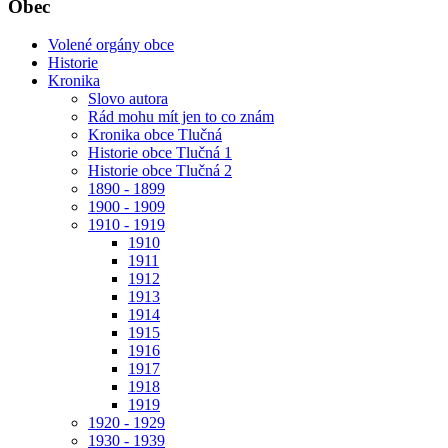
Obec
Volené orgány obce
Historie
Kronika
Slovo autora
Rád mohu mít jen to co znám
Kronika obce Tlučná
Historie obce Tlučná 1
Historie obce Tlučná 2
1890 - 1899
1900 - 1909
1910 - 1919
1910
1911
1912
1913
1914
1915
1916
1917
1918
1919
1920 - 1929
1930 - 1939