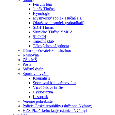
Ferrum Igni
Junák Tlučná
Kynologie
Myslivecký spolek Tlučná z.s.
Okrašlovací spolek (zahrádkáři)
SDH Tlučná
Sluníčko Tlučná YMCA
SPCCH
Taneční klub
Tělovýchovná jednota
Dům s pečovatelskou službou
Knihovna
ZŠ s MŠ
Pošta
Sběrný dvůr
Sportovní vyžití
Koupaliště
Sportovní hala - tělocvična
Víceúčelové hřiště
Cyklostezka
Lesopark
Veřejné pohřebiště
Policie České republiky (služebna Nýřany)
HZS Plzeňského kraje (stanice Nýřany)