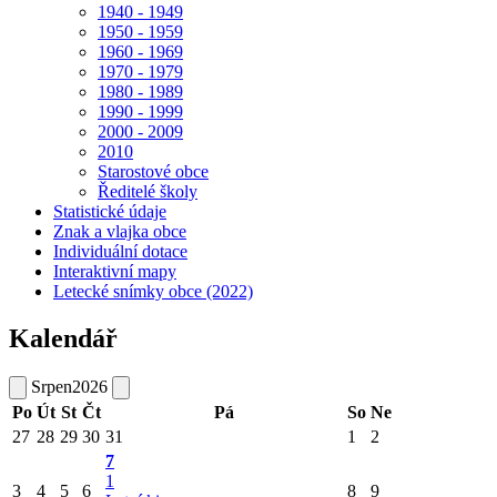
1940 - 1949
1950 - 1959
1960 - 1969
1970 - 1979
1980 - 1989
1990 - 1999
2000 - 2009
2010
Starostové obce
Ředitelé školy
Statistické údaje
Znak a vlajka obce
Individuální dotace
Interaktivní mapy
Letecké snímky obce (2022)
Kalendář
Srpen
2026
Po
Út
St
Čt
Pá
So
Ne
27
28
29
30
31
1
2
7
1
3
4
5
6
8
9