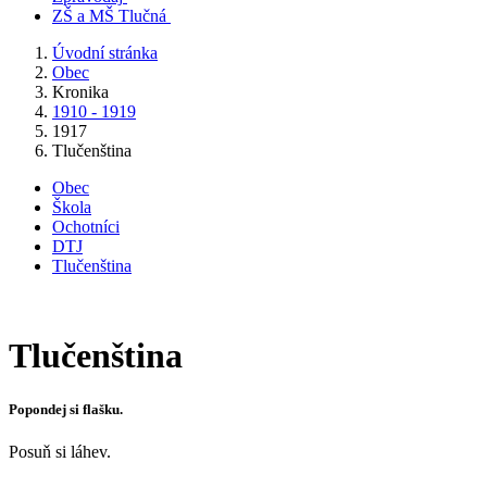
ZŠ a MŠ Tlučná
Úvodní stránka
Obec
Kronika
1910 - 1919
1917
Tlučenština
Obec
Škola
Ochotníci
DTJ
Tlučenština
Tlučenština
Popondej si flašku.
Posuň si láhev.