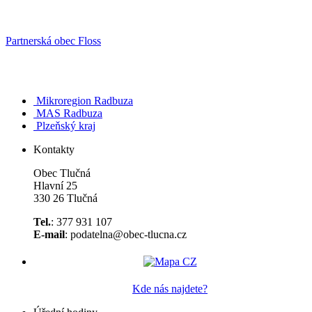
Partnerská obec Floss
Mikroregion Radbuza
MAS Radbuza
Plzeňský kraj
Kontakty
Obec Tlučná
Hlavní 25
330 26 Tlučná
Tel.
: 377 931 107
E-mail
: podatelna@obec-tlucna.cz
Kde nás najdete?