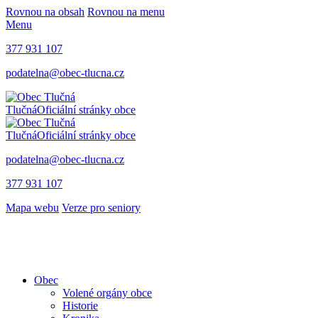
Rovnou na obsah
Rovnou na menu
Menu
377 931 107
podatelna@obec-tlucna.cz
Tlučná
Oficiální stránky obce
Tlučná
Oficiální stránky obce
podatelna@obec-tlucna.cz
377 931 107
Mapa webu
Verze pro seniory
Obec
Volené orgány obce
Historie