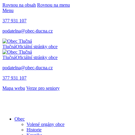
Rovnou na obsah
Rovnou na menu
Menu
377 931 107
podatelna@obec-tlucna.cz
Tlučná
Oficiální stránky obce
Tlučná
Oficiální stránky obce
podatelna@obec-tlucna.cz
377 931 107
Mapa webu
Verze pro seniory
Obec
Volené orgány obce
Historie