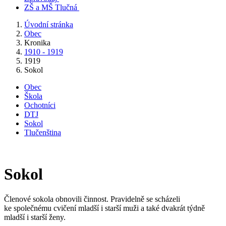
ZŠ a MŠ Tlučná
Úvodní stránka
Obec
Kronika
1910 - 1919
1919
Sokol
Obec
Škola
Ochotníci
DTJ
Sokol
Tlučenština
Sokol
Členové sokola obnovili činnost. Pravidelně se scházeli
ke společnému cvičení mladší i starší muži a také dvakrát týdně
mladší i starší ženy.