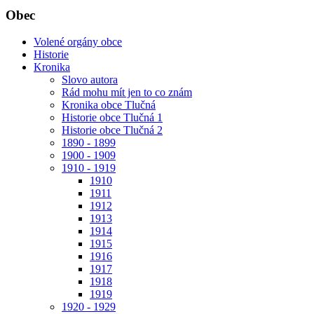
Obec
Volené orgány obce
Historie
Kronika
Slovo autora
Rád mohu mít jen to co znám
Kronika obce Tlučná
Historie obce Tlučná 1
Historie obce Tlučná 2
1890 - 1899
1900 - 1909
1910 - 1919
1910
1911
1912
1913
1914
1915
1916
1917
1918
1919
1920 - 1929