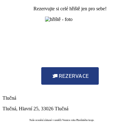
Rezervujte si celé hřiště jen pro sebe!
REZERVACE
Tlučná
Tlučná, Hlavní 25, 33026 Tlučná
Vesnice roku
Naše ocenění získané v soutěži Vesnice roku Plzeňského kraje.