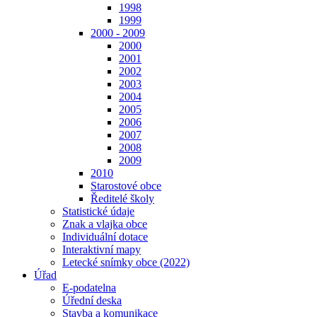
1998
1999
2000 - 2009
2000
2001
2002
2003
2004
2005
2006
2007
2008
2009
2010
Starostové obce
Ředitelé školy
Statistické údaje
Znak a vlajka obce
Individuální dotace
Interaktivní mapy
Letecké snímky obce (2022)
Úřad
E-podatelna
Úřední deska
Stavba a komunikace