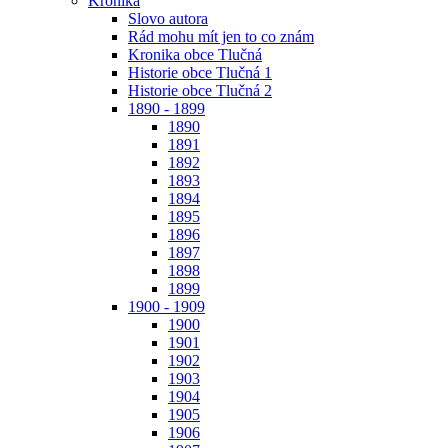
Kronika
Slovo autora
Rád mohu mít jen to co znám
Kronika obce Tlučná
Historie obce Tlučná 1
Historie obce Tlučná 2
1890 - 1899
1890
1891
1892
1893
1894
1895
1896
1897
1898
1899
1900 - 1909
1900
1901
1902
1903
1904
1905
1906