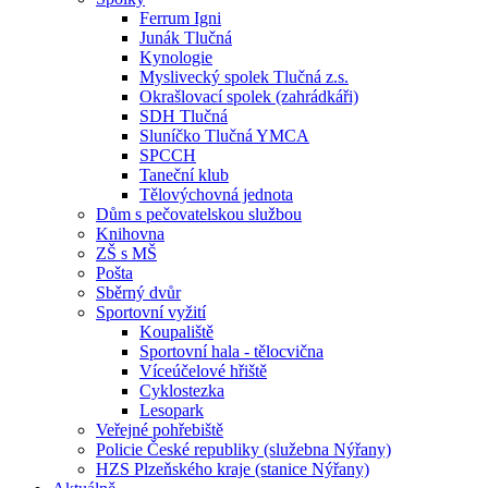
Ferrum Igni
Junák Tlučná
Kynologie
Myslivecký spolek Tlučná z.s.
Okrašlovací spolek (zahrádkáři)
SDH Tlučná
Sluníčko Tlučná YMCA
SPCCH
Taneční klub
Tělovýchovná jednota
Dům s pečovatelskou službou
Knihovna
ZŠ s MŠ
Pošta
Sběrný dvůr
Sportovní vyžití
Koupaliště
Sportovní hala - tělocvična
Víceúčelové hřiště
Cyklostezka
Lesopark
Veřejné pohřebiště
Policie České republiky (služebna Nýřany)
HZS Plzeňského kraje (stanice Nýřany)