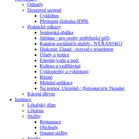
Odpady
Dopravní spojení
Cyklobus
Přestupní jízdenka IDPK
Praktické odkazy
Seniorská obálka
Jubilata - pro osoby potřebující péči
Katalog sociálních služeb - NÝŘANSKO
Diakonie Západ - rozvod s respektem
Úřady a justice
Energie,voda a pod.
Kultura a vzdělávání
Cyklostezky a cyklotrasy
Různé
Mobilní aplikace
Na pomoc Ukrajině ⁄ Допомагати Україні
Kácení dřevin
Instituce
Lékařský dům
Lékárna
Služby
Restaurace
Obchody
Ostatní služby
Spolky