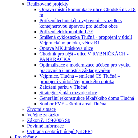
Realizované projekty
Oprava místní komunikace ulice Chodská dl. 218
m
Pořízení technického vybavení – vozidlo s
kontejnerovou úpravou pro údržbu obce
Pořízení elektromobilu L7E
Smíšená cyklostezka Tlučná - propojení v údolí
Vejprnického potoka, větev B1
Oprava MK Jiráskova ulice
Chodník pro pěší - ulice V RYBNÍČKÁCH -
PANKRÁCKÁ
Optimalizace a modernizace učeben pro výuku
pracovních činností a základy vaření
Vejprnice, Tlučná – smíšená CS Tlučná –
propojení v údolí Vejprnického potoka
Založení parku v Tlučné
Strategický plán rozvoje obce
Generální rekonstrukce lékařského domu Tlučná
Soubor FVE – školní areál Tlučná
Životní situace
Veřejné zakázky
Zákon č. 159⁄2006 Sb
Povinné informace
Ochrana osobních údajů (GDPR)
Pro občany