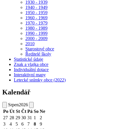
1930 - 1939
1940 - 1949
1950 - 1959
1960 - 1969
1970 - 1979
1980 - 1989
1990 - 1999
2000 - 2009
2010
Starostové obce
Ředitelé školy
Statistické údaje
Znak a vlajka obce
Individuální dotace
Interaktivní mapy
Letecké snímky obce (2022)
Kalendář
Srpen
2026
Po
Út
St
Čt
Pá
So
Ne
27
28
29
30
31
1
2
3
4
5
6
7
8
9