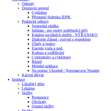
Odpady
Dopravní spojení
Cyklobus
Přestupní jízdenka IDPK
Praktické odkazy
Seniorská obálka
Jubilata - pro osoby potřebující péči
Katalog sociálních služeb - NÝŘANSKO
Diakonie Západ - rozvod s respektem
Úřady a justice
Energie,voda a pod.
Kultura a vzdělávání
Cyklostezky a cyklotrasy
Různé
Mobilní aplikace
Na pomoc Ukrajině ⁄ Допомагати Україні
Kácení dřevin
Instituce
Lékařský dům
Lékárna
Služby
Restaurace
Obchody
Ostatní služby
Spolky