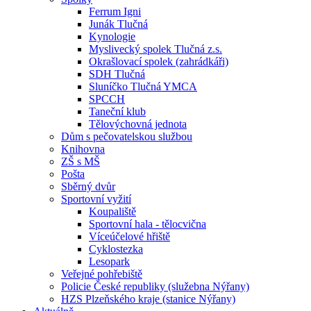
Ferrum Igni
Junák Tlučná
Kynologie
Myslivecký spolek Tlučná z.s.
Okrašlovací spolek (zahrádkáři)
SDH Tlučná
Sluníčko Tlučná YMCA
SPCCH
Taneční klub
Tělovýchovná jednota
Dům s pečovatelskou službou
Knihovna
ZŠ s MŠ
Pošta
Sběrný dvůr
Sportovní vyžití
Koupaliště
Sportovní hala - tělocvična
Víceúčelové hřiště
Cyklostezka
Lesopark
Veřejné pohřebiště
Policie České republiky (služebna Nýřany)
HZS Plzeňského kraje (stanice Nýřany)