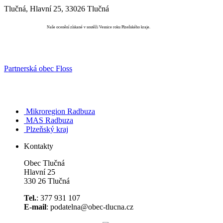
Tlučná, Hlavní 25, 33026 Tlučná
Vesnice roku
Naše ocenění získané v soutěži Vesnice roku Plzeňského kraje.
Partnerská obec Floss
Mikroregion Radbuza
MAS Radbuza
Plzeňský kraj
Kontakty
Obec Tlučná
Hlavní 25
330 26 Tlučná
Tel.
: 377 931 107
E-mail
: podatelna@obec-tlucna.cz