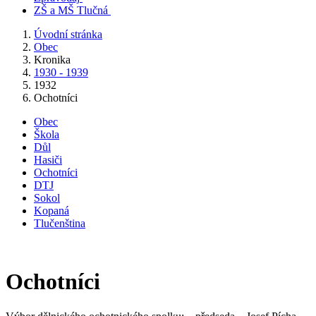
ZŠ a MŠ Tlučná
Úvodní stránka
Obec
Kronika
1930 - 1939
1932
Ochotníci
Obec
Škola
Důl
Hasiči
Ochotníci
DTJ
Sokol
Kopaná
Tlučenština
Ochotníci