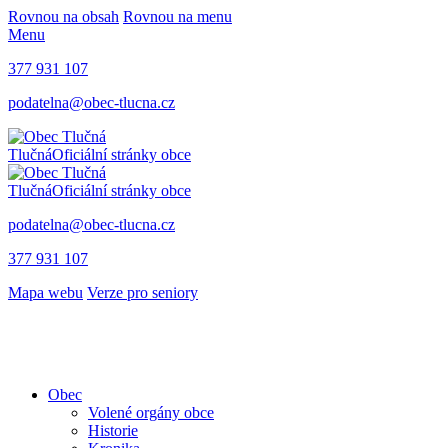
Rovnou na obsah
Rovnou na menu
Menu
377 931 107
podatelna@obec-tlucna.cz
Tlučná
Oficiální stránky obce
Tlučná
Oficiální stránky obce
podatelna@obec-tlucna.cz
377 931 107
Mapa webu
Verze pro seniory
Obec
Volené orgány obce
Historie