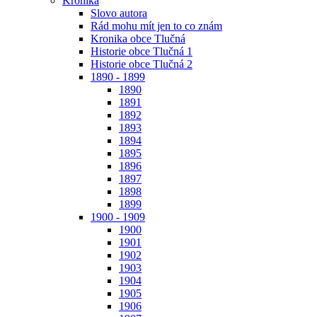
Kronika
Slovo autora
Rád mohu mít jen to co znám
Kronika obce Tlučná
Historie obce Tlučná 1
Historie obce Tlučná 2
1890 - 1899
1890
1891
1892
1893
1894
1895
1896
1897
1898
1899
1900 - 1909
1900
1901
1902
1903
1904
1905
1906