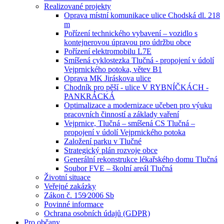
Realizované projekty
Oprava místní komunikace ulice Chodská dl. 218
m
Pořízení technického vybavení – vozidlo s
kontejnerovou úpravou pro údržbu obce
Pořízení elektromobilu L7E
Smíšená cyklostezka Tlučná - propojení v údolí
Vejprnického potoka, větev B1
Oprava MK Jiráskova ulice
Chodník pro pěší - ulice V RYBNÍČKÁCH -
PANKRÁCKÁ
Optimalizace a modernizace učeben pro výuku
pracovních činností a základy vaření
Vejprnice, Tlučná – smíšená CS Tlučná –
propojení v údolí Vejprnického potoka
Založení parku v Tlučné
Strategický plán rozvoje obce
Generální rekonstrukce lékařského domu Tlučná
Soubor FVE – školní areál Tlučná
Životní situace
Veřejné zakázky
Zákon č. 159⁄2006 Sb
Povinné informace
Ochrana osobních údajů (GDPR)
Pro občany