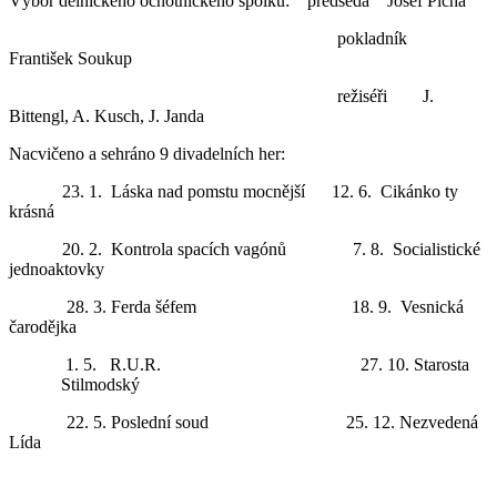
Výbor dělnického ochotnického spolku: předseda Josef Pícha
pokladník
František Soukup
režiséři J.
Bittengl, A. Kusch, J. Janda
Nacvičeno a sehráno 9 divadelních her:
23. 1. Láska nad pomstu mocnější 12. 6. Cikánko ty
krásná
20. 2. Kontrola spacích vagónů 7. 8. Socialistické
jednoaktovky
28. 3. Ferda šéfem 18. 9. Vesnická
čarodějka
1. 5. R.U.R. 27. 10. Starosta
Stilmodský
22. 5. Poslední soud 25. 12. Nezvedená
Lída