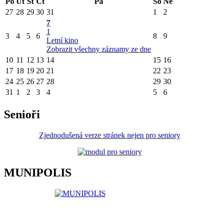
Po
Út
St
Čt
Pá
So
Ne
27
28
29
30
31
1
2
7
1
3
4
5
6
8
9
Letní kino
Zobrazit všechny záznamy ze dne
10
11
12
13
14
15
16
17
18
19
20
21
22
23
24
25
26
27
28
29
30
31
1
2
3
4
5
6
Senioři
Zjednodušená verze stránek nejen pro seniory
MUNIPOLIS