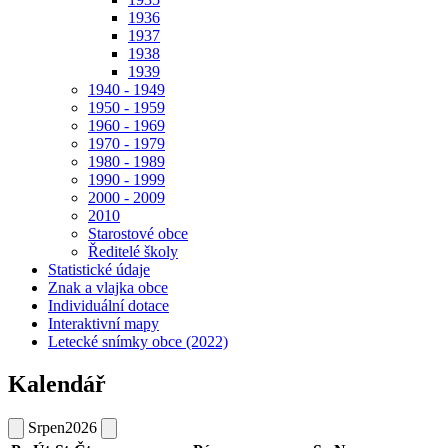
1936
1937
1938
1939
1940 - 1949
1950 - 1959
1960 - 1969
1970 - 1979
1980 - 1989
1990 - 1999
2000 - 2009
2010
Starostové obce
Ředitelé školy
Statistické údaje
Znak a vlajka obce
Individuální dotace
Interaktivní mapy
Letecké snímky obce (2022)
Kalendář
Srpen
2026