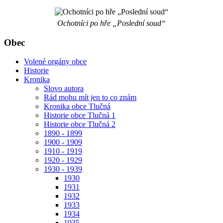
Ochotníci po hře „Poslední soud“
Obec
Volené orgány obce
Historie
Kronika
Slovo autora
Rád mohu mít jen to co znám
Kronika obce Tlučná
Historie obce Tlučná 1
Historie obce Tlučná 2
1890 - 1899
1900 - 1909
1910 - 1919
1920 - 1929
1930 - 1939
1930
1931
1932
1933
1934
1935