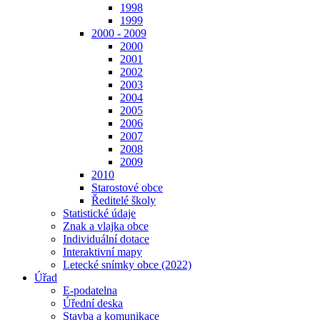
1998
1999
2000 - 2009
2000
2001
2002
2003
2004
2005
2006
2007
2008
2009
2010
Starostové obce
Ředitelé školy
Statistické údaje
Znak a vlajka obce
Individuální dotace
Interaktivní mapy
Letecké snímky obce (2022)
Úřad
E-podatelna
Úřední deska
Stavba a komunikace