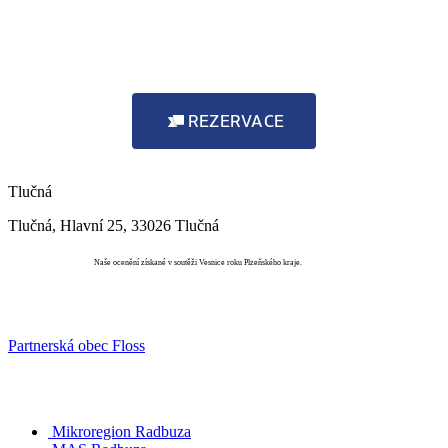
REZERVACE
Tlučná
Tlučná, Hlavní 25, 33026 Tlučná
Vesnice roku
Naše ocenění získané v soutěži Vesnice roku Plzeňského kraje.
Partnerská obec Floss
Mikroregion Radbuza