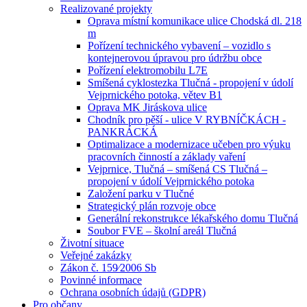
Realizované projekty
Oprava místní komunikace ulice Chodská dl. 218
m
Pořízení technického vybavení – vozidlo s
kontejnerovou úpravou pro údržbu obce
Pořízení elektromobilu L7E
Smíšená cyklostezka Tlučná - propojení v údolí
Vejprnického potoka, větev B1
Oprava MK Jiráskova ulice
Chodník pro pěší - ulice V RYBNÍČKÁCH -
PANKRÁCKÁ
Optimalizace a modernizace učeben pro výuku
pracovních činností a základy vaření
Vejprnice, Tlučná – smíšená CS Tlučná –
propojení v údolí Vejprnického potoka
Založení parku v Tlučné
Strategický plán rozvoje obce
Generální rekonstrukce lékařského domu Tlučná
Soubor FVE – školní areál Tlučná
Životní situace
Veřejné zakázky
Zákon č. 159⁄2006 Sb
Povinné informace
Ochrana osobních údajů (GDPR)
Pro občany