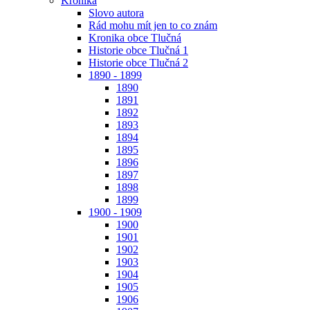
Kronika
Slovo autora
Rád mohu mít jen to co znám
Kronika obce Tlučná
Historie obce Tlučná 1
Historie obce Tlučná 2
1890 - 1899
1890
1891
1892
1893
1894
1895
1896
1897
1898
1899
1900 - 1909
1900
1901
1902
1903
1904
1905
1906