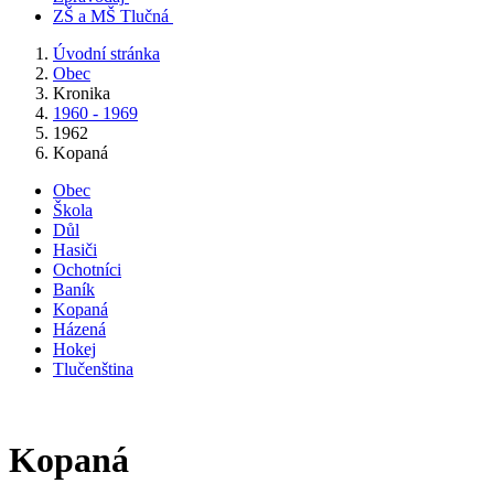
ZŠ a MŠ Tlučná
Úvodní stránka
Obec
Kronika
1960 - 1969
1962
Kopaná
Obec
Škola
Důl
Hasiči
Ochotníci
Baník
Kopaná
Házená
Hokej
Tlučenština
Kopaná