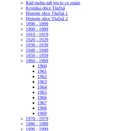
Rád mohu mít jen to co znám
Kronika obce Tlučná
Historie obce Tlučná 1
Historie obce Tlučná 2
1890 - 1899
1900 - 1909
1910 - 1919
1920 - 1929
1930 - 1939
1940 - 1949
1950 - 1959
1960 - 1969
1960
1961
1962
1963
1964
1965
1966
1967
1968
1969
1970 - 1979
1980 - 1989
1990 - 1999