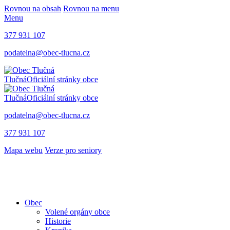
Rovnou na obsah
Rovnou na menu
Menu
377 931 107
podatelna@obec-tlucna.cz
Tlučná
Oficiální stránky obce
Tlučná
Oficiální stránky obce
podatelna@obec-tlucna.cz
377 931 107
Mapa webu
Verze pro seniory
Obec
Volené orgány obce
Historie