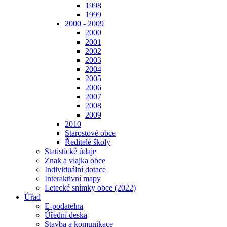
1998
1999
2000 - 2009
2000
2001
2002
2003
2004
2005
2006
2007
2008
2009
2010
Starostové obce
Ředitelé školy
Statistické údaje
Znak a vlajka obce
Individuální dotace
Interaktivní mapy
Letecké snímky obce (2022)
Úřad
E-podatelna
Úřední deska
Stavba a komunikace