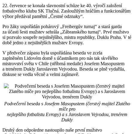
22. července se konala slavnostní schůze ke 40. výročí založení
fotbalového klubu SK Tlučná. Zasloužilým hráčům a funkcionářům
výbor předával pamětní „Čestné odznaky“.
Pro žáky uspořádán pohárový „Freibergův turnaj“ a stará garda
za účasti šesti mužstev sehrála „Zábranského turnaj“. Prvé mužstvo
si pozvalo soupeře nejsilnějšího, mistra republiky, Duklu Praha. V té
době jedno z nejsilnějších mužstev Evropy.
V předvečer zápasu byla uspořádána beseda ve zcela
zaplněném Lidovém domě s účastníkem pro nás tak skvělého
mistrovství světa v Chile (stříbrná medaile) Josefem Masopustem
a trenérem Dukly Jaroslavem Vejvodou. Beseda se plně vydařila,
diskuse se vedla věcně a velmi zajímavě.
Podvečerní beseda s Josefem Masopustem (čerstvý majitel Zlatého
míče pro
nejlepšího fotbalistu Evropy) a s Jaroslavem Vejvodou, trenérem
Dukly
Druhý den odpoledne nastoupilo naše první mužstvo