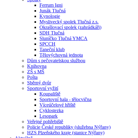
Ferrum Igni
Junák Tlučná
Kynologie
Myslivecký spolek Tlučná z.s.
Okrašlovací spolek (zahrádkáři)
SDH Tlučná
Sluníčko Tlučná YMCA
SPCCH
Taneční klub
Tělovýchovná jednota
Dům s pečovatelskou službou
Knihovna
ZŠ s MŠ
Pošta
Sběrný dvůr
Sportovní vyžití
Koupaliště
Sportovní hala - tělocvična
Víceúčelové hřiště
Cyklostezka
Lesopark
Veřejné pohřebiště
Policie České republiky (služebna Nýřany)
HZS Plzeňského kraje (stanice Nýřany)