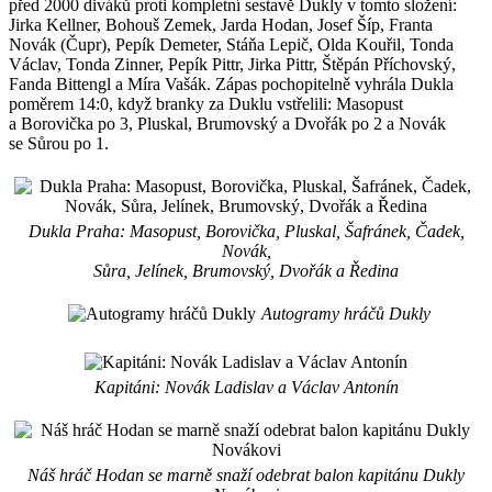
před 2000 diváků proti kompletní sestavě Dukly v tomto složení:
Jirka Kellner, Bohouš Zemek, Jarda Hodan, Josef Šíp, Franta
Novák (Čupr), Pepík Demeter, Stáňa Lepič, Olda Kouřil, Tonda
Václav, Tonda Zinner, Pepík Pittr, Jirka Pittr, Štěpán Příchovský,
Fanda Bittengl a Míra Vašák. Zápas pochopitelně vyhrála Dukla
poměrem 14:0, když branky za Duklu vstřelili: Masopust
a Borovička po 3, Pluskal, Brumovský a Dvořák po 2 a Novák
se Sůrou po 1.
Dukla Praha: Masopust, Borovička, Pluskal, Šafránek, Čadek,
Novák,
Sůra, Jelínek, Brumovský, Dvořák a Ředina
Autogramy hráčů Dukly
Kapitáni: Novák Ladislav a Václav Antonín
Náš hráč Hodan se marně snaží odebrat balon kapitánu Dukly