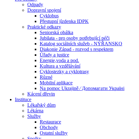
Odpady
Dopravní spojení
Cyklobus
Přestupní jízdenka IDPK
Praktické odkazy
Seniorská obálka
Jubilata - pro osoby potřebující péči
Katalog sociálních služeb - NÝŘANSKO
Diakonie Západ - rozvod s respektem
Úřady a justice
Energie,voda a pod.
Kultura a vzdělávání
Cyklostezky a cyklotrasy
Různé
Mobilní aplikace
Na pomoc Ukrajině ⁄ Допомагати Україні
Kácení dřevin
Instituce
Lékařský dům
Lékárna
Služby
Restaurace
Obchody
Ostatní služby
Spolky