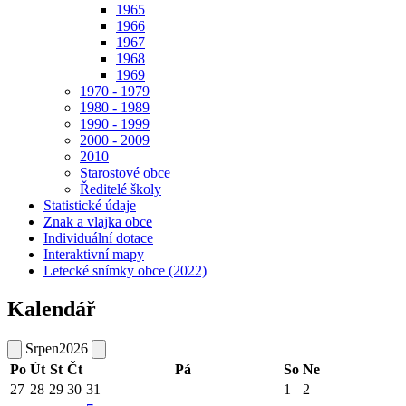
1965
1966
1967
1968
1969
1970 - 1979
1980 - 1989
1990 - 1999
2000 - 2009
2010
Starostové obce
Ředitelé školy
Statistické údaje
Znak a vlajka obce
Individuální dotace
Interaktivní mapy
Letecké snímky obce (2022)
Kalendář
Srpen
2026
Po
Út
St
Čt
Pá
So
Ne
27
28
29
30
31
1
2