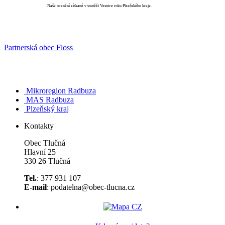
Vesnice roku
Naše ocenění získané v soutěži Vesnice roku Plzeňského kraje.
Partnerská obec Floss
Mikroregion Radbuza
MAS Radbuza
Plzeňský kraj
Kontakty
Obec Tlučná
Hlavní 25
330 26 Tlučná
Tel.
: 377 931 107
E-mail
: podatelna@obec-tlucna.cz