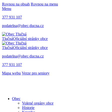
Rovnou na obsah
Rovnou na menu
Menu
377 931 107
podatelna@obec-tlucna.cz
Tlučná
Oficiální stránky obce
Tlučná
Oficiální stránky obce
podatelna@obec-tlucna.cz
377 931 107
Mapa webu
Verze pro seniory
Obec
Volené orgány obce
Historie