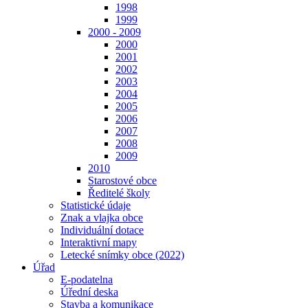
1998
1999
2000 - 2009
2000
2001
2002
2003
2004
2005
2006
2007
2008
2009
2010
Starostové obce
Ředitelé školy
Statistické údaje
Znak a vlajka obce
Individuální dotace
Interaktivní mapy
Letecké snímky obce (2022)
Úřad
E-podatelna
Úřední deska
Stavba a komunikace