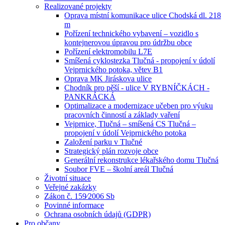
Realizované projekty
Oprava místní komunikace ulice Chodská dl. 218
m
Pořízení technického vybavení – vozidlo s
kontejnerovou úpravou pro údržbu obce
Pořízení elektromobilu L7E
Smíšená cyklostezka Tlučná - propojení v údolí
Vejprnického potoka, větev B1
Oprava MK Jiráskova ulice
Chodník pro pěší - ulice V RYBNÍČKÁCH -
PANKRÁCKÁ
Optimalizace a modernizace učeben pro výuku
pracovních činností a základy vaření
Vejprnice, Tlučná – smíšená CS Tlučná –
propojení v údolí Vejprnického potoka
Založení parku v Tlučné
Strategický plán rozvoje obce
Generální rekonstrukce lékařského domu Tlučná
Soubor FVE – školní areál Tlučná
Životní situace
Veřejné zakázky
Zákon č. 159⁄2006 Sb
Povinné informace
Ochrana osobních údajů (GDPR)
Pro občany