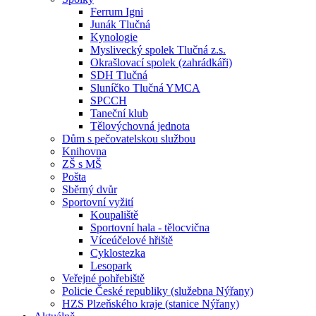
Ferrum Igni
Junák Tlučná
Kynologie
Myslivecký spolek Tlučná z.s.
Okrašlovací spolek (zahrádkáři)
SDH Tlučná
Sluníčko Tlučná YMCA
SPCCH
Taneční klub
Tělovýchovná jednota
Dům s pečovatelskou službou
Knihovna
ZŠ s MŠ
Pošta
Sběrný dvůr
Sportovní vyžití
Koupaliště
Sportovní hala - tělocvična
Víceúčelové hřiště
Cyklostezka
Lesopark
Veřejné pohřebiště
Policie České republiky (služebna Nýřany)
HZS Plzeňského kraje (stanice Nýřany)