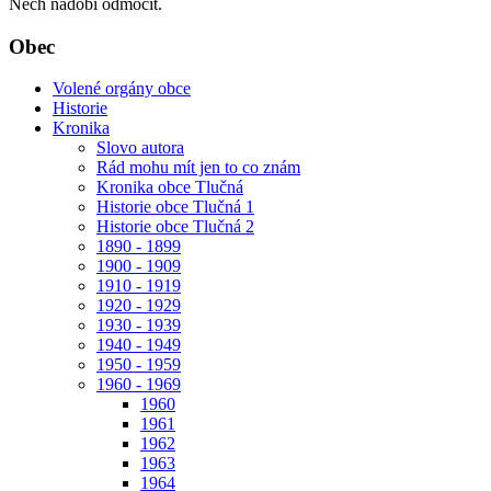
Nech nádobí odmočit.
Obec
Volené orgány obce
Historie
Kronika
Slovo autora
Rád mohu mít jen to co znám
Kronika obce Tlučná
Historie obce Tlučná 1
Historie obce Tlučná 2
1890 - 1899
1900 - 1909
1910 - 1919
1920 - 1929
1930 - 1939
1940 - 1949
1950 - 1959
1960 - 1969
1960
1961
1962
1963
1964