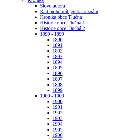
Kronika
Slovo autora
Rád mohu mít jen to co znám
Kronika obce Tlučná
Historie obce Tlučná 1
Historie obce Tlučná 2
1890 - 1899
1890
1891
1892
1893
1894
1895
1896
1897
1898
1899
1900 - 1909
1900
1901
1902
1903
1904
1905
1906