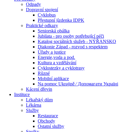
Odpady
Dopravní spojení
Cyklobus
Přestupní jízdenka IDPK
Praktické odkazy
Seniorská obálka
Jubilata - pro osoby potřebující péči
Katalog sociálních služeb - NÝŘANSKO
Diakonie Západ - rozvod s respektem
Úřady a justice
Energie,voda a pod.
Kultura a vzdělávání
Cyklostezky a cyklotrasy
Různé
Mobilní aplikace
Na pomoc Ukrajině ⁄ Допомагати Україні
Kácení dřevin
Instituce
Lékařský dům
Lékárna
Služby
Restaurace
Obchody
Ostatní služby
Spolky