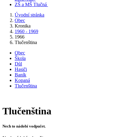
ZŠ a MŠ Tlučná
Úvodní stránka
Obec
Kronika
1960 - 1969
1966
Tlučenština
Obec
Škola
Důl
Hasiči
Baník
Kopaná
Tlučenština
Tlučenština
Nech to nádobí vodpučet.