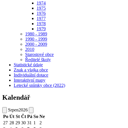
1974
1975
1976
1977
1978
1979
1980 - 1989
1990 - 1999
2000 - 2009
2010
Starostové obce
Ředitelé školy
Statistické údaje
Znak a vlajka obce
Individuální dotace
Interaktivní mapy
Letecké snímky obce (2022)
Kalendář
Srpen
2026
Po
Út
St
Čt
Pá
So
Ne
27
28
29
30
31
1
2