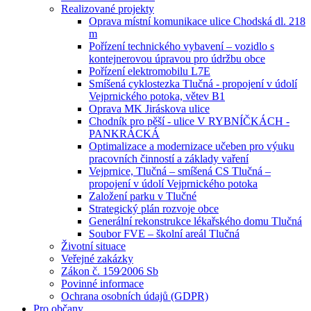
Realizované projekty
Oprava místní komunikace ulice Chodská dl. 218
m
Pořízení technického vybavení – vozidlo s
kontejnerovou úpravou pro údržbu obce
Pořízení elektromobilu L7E
Smíšená cyklostezka Tlučná - propojení v údolí
Vejprnického potoka, větev B1
Oprava MK Jiráskova ulice
Chodník pro pěší - ulice V RYBNÍČKÁCH -
PANKRÁCKÁ
Optimalizace a modernizace učeben pro výuku
pracovních činností a základy vaření
Vejprnice, Tlučná – smíšená CS Tlučná –
propojení v údolí Vejprnického potoka
Založení parku v Tlučné
Strategický plán rozvoje obce
Generální rekonstrukce lékařského domu Tlučná
Soubor FVE – školní areál Tlučná
Životní situace
Veřejné zakázky
Zákon č. 159⁄2006 Sb
Povinné informace
Ochrana osobních údajů (GDPR)
Pro občany