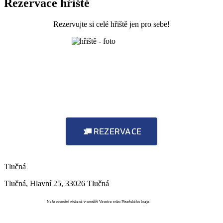
Rezervace hřiště
Rezervujte si celé hřiště jen pro sebe!
REZERVACE
Tlučná
Tlučná, Hlavní 25, 33026 Tlučná
Vesnice roku
Naše ocenění získané v soutěži Vesnice roku Plzeňského kraje.