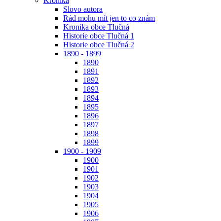
Kronika
Slovo autora
Rád mohu mít jen to co znám
Kronika obce Tlučná
Historie obce Tlučná 1
Historie obce Tlučná 2
1890 - 1899
1890
1891
1892
1893
1894
1895
1896
1897
1898
1899
1900 - 1909
1900
1901
1902
1903
1904
1905
1906