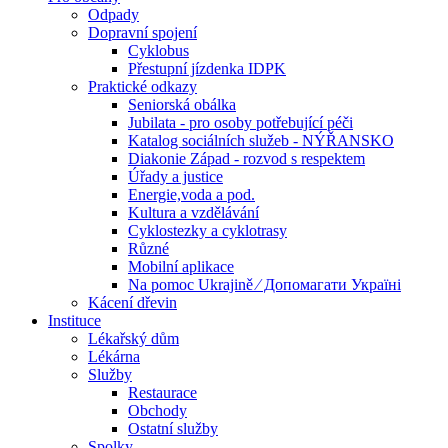
Odpady
Dopravní spojení
Cyklobus
Přestupní jízdenka IDPK
Praktické odkazy
Seniorská obálka
Jubilata - pro osoby potřebující péči
Katalog sociálních služeb - NÝŘANSKO
Diakonie Západ - rozvod s respektem
Úřady a justice
Energie,voda a pod.
Kultura a vzdělávání
Cyklostezky a cyklotrasy
Různé
Mobilní aplikace
Na pomoc Ukrajině ⁄ Допомагати Україні
Kácení dřevin
Instituce
Lékařský dům
Lékárna
Služby
Restaurace
Obchody
Ostatní služby
Spolky