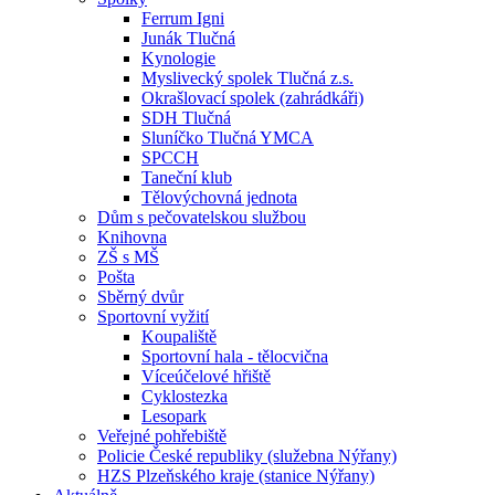
Ferrum Igni
Junák Tlučná
Kynologie
Myslivecký spolek Tlučná z.s.
Okrašlovací spolek (zahrádkáři)
SDH Tlučná
Sluníčko Tlučná YMCA
SPCCH
Taneční klub
Tělovýchovná jednota
Dům s pečovatelskou službou
Knihovna
ZŠ s MŠ
Pošta
Sběrný dvůr
Sportovní vyžití
Koupaliště
Sportovní hala - tělocvična
Víceúčelové hřiště
Cyklostezka
Lesopark
Veřejné pohřebiště
Policie České republiky (služebna Nýřany)
HZS Plzeňského kraje (stanice Nýřany)