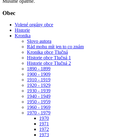
Musíme opatrně.
Obec
Volené orgány obce
Historie
Kronika
Slovo autora
Rád mohu mít jen to co znám
Kronika obce Tlučná
Historie obce Tlučná 1
Historie obce Tlučná 2
1890 - 1899
1900 - 1909
1910 - 1919
1920 - 1929
1930 - 1939
1940 - 1949
1950 - 1959
1960 - 1969
1970 - 1979
1970
1971
1972
1973