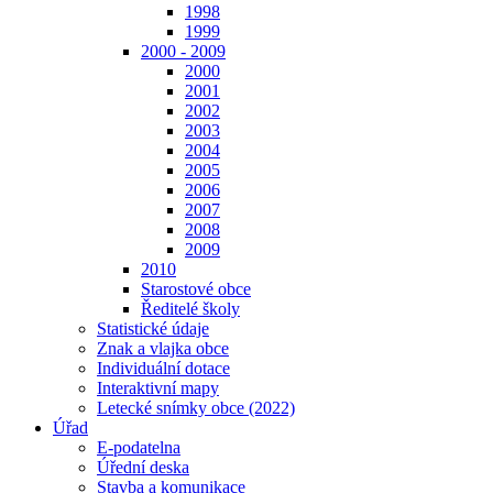
1998
1999
2000 - 2009
2000
2001
2002
2003
2004
2005
2006
2007
2008
2009
2010
Starostové obce
Ředitelé školy
Statistické údaje
Znak a vlajka obce
Individuální dotace
Interaktivní mapy
Letecké snímky obce (2022)
Úřad
E-podatelna
Úřední deska
Stavba a komunikace