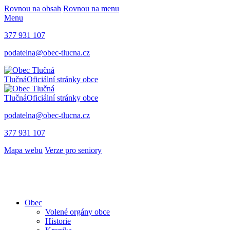
Rovnou na obsah
Rovnou na menu
Menu
377 931 107
podatelna@obec-tlucna.cz
Tlučná
Oficiální stránky obce
Tlučná
Oficiální stránky obce
podatelna@obec-tlucna.cz
377 931 107
Mapa webu
Verze pro seniory
Obec
Volené orgány obce
Historie