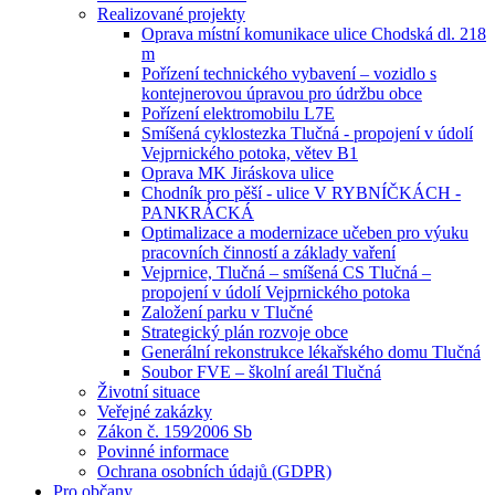
Realizované projekty
Oprava místní komunikace ulice Chodská dl. 218
m
Pořízení technického vybavení – vozidlo s
kontejnerovou úpravou pro údržbu obce
Pořízení elektromobilu L7E
Smíšená cyklostezka Tlučná - propojení v údolí
Vejprnického potoka, větev B1
Oprava MK Jiráskova ulice
Chodník pro pěší - ulice V RYBNÍČKÁCH -
PANKRÁCKÁ
Optimalizace a modernizace učeben pro výuku
pracovních činností a základy vaření
Vejprnice, Tlučná – smíšená CS Tlučná –
propojení v údolí Vejprnického potoka
Založení parku v Tlučné
Strategický plán rozvoje obce
Generální rekonstrukce lékařského domu Tlučná
Soubor FVE – školní areál Tlučná
Životní situace
Veřejné zakázky
Zákon č. 159⁄2006 Sb
Povinné informace
Ochrana osobních údajů (GDPR)
Pro občany