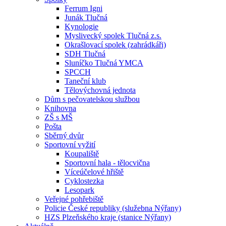
Ferrum Igni
Junák Tlučná
Kynologie
Myslivecký spolek Tlučná z.s.
Okrašlovací spolek (zahrádkáři)
SDH Tlučná
Sluníčko Tlučná YMCA
SPCCH
Taneční klub
Tělovýchovná jednota
Dům s pečovatelskou službou
Knihovna
ZŠ s MŠ
Pošta
Sběrný dvůr
Sportovní vyžití
Koupaliště
Sportovní hala - tělocvična
Víceúčelové hřiště
Cyklostezka
Lesopark
Veřejné pohřebiště
Policie České republiky (služebna Nýřany)
HZS Plzeňského kraje (stanice Nýřany)