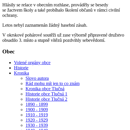
Hlásily se relace v obecním rozhlase, prováděly se besedy
se žactvem školy a také probíhalo školení občanů v rámci civilní
ochrany.
Letos nebyl zaznamenán žádný hasební zásah.
V okrskové pohárové soutěži už zase výborně připravené družstvo
obsadilo 3. místo a stupně vítězů pozdvihly sebevědomí.
Obec
Volené orgány obce
Historie
Kronika
Slovo autora
Rád mohu mít jen to co znám
Kronika obce Tlučná
Historie obce Tlučná 1
Historie obce Tlučná 2
1890 - 1899
1900 - 1909
1910 - 1919
1920 - 1929
1930 - 1939