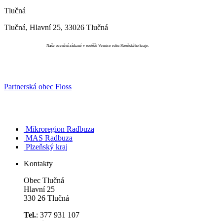
Tlučná
Tlučná, Hlavní 25, 33026 Tlučná
Vesnice roku
Naše ocenění získané v soutěži Vesnice roku Plzeňského kraje.
Partnerská obec Floss
Mikroregion Radbuza
MAS Radbuza
Plzeňský kraj
Kontakty
Obec Tlučná
Hlavní 25
330 26 Tlučná
Tel.
: 377 931 107