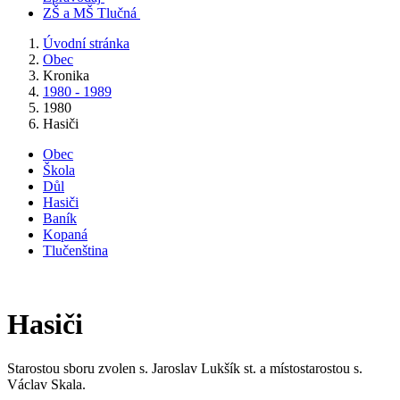
ZŠ a MŠ Tlučná
Úvodní stránka
Obec
Kronika
1980 - 1989
1980
Hasiči
Obec
Škola
Důl
Hasiči
Baník
Kopaná
Tlučenština
Hasiči
Starostou sboru zvolen s. Jaroslav Lukšík st. a místostarostou s.
Václav Skala.