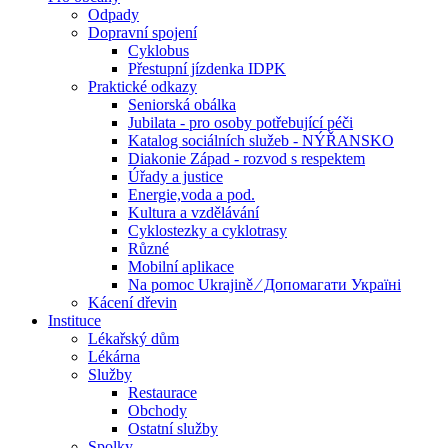
Odpady
Dopravní spojení
Cyklobus
Přestupní jízdenka IDPK
Praktické odkazy
Seniorská obálka
Jubilata - pro osoby potřebující péči
Katalog sociálních služeb - NÝŘANSKO
Diakonie Západ - rozvod s respektem
Úřady a justice
Energie,voda a pod.
Kultura a vzdělávání
Cyklostezky a cyklotrasy
Různé
Mobilní aplikace
Na pomoc Ukrajině ⁄ Допомагати Україні
Kácení dřevin
Instituce
Lékařský dům
Lékárna
Služby
Restaurace
Obchody
Ostatní služby
Spolky