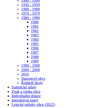
1940 - 1949
1950 - 1959
1960 - 1969
1970 - 1979
1980 - 1989
1980
1981
1982
1983
1984
1985
1986
1987
1988
1989
1990 - 1999
2000 - 2009
2010
Starostové obce
Ředitelé školy
Statistické údaje
Znak a vlajka obce
Individuální dotace
Interaktivní mapy
Letecké snímky obce (2022)