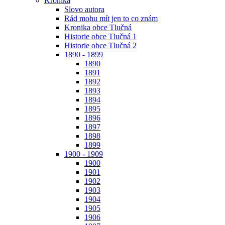
Kronika
Slovo autora
Rád mohu mít jen to co znám
Kronika obce Tlučná
Historie obce Tlučná 1
Historie obce Tlučná 2
1890 - 1899
1890
1891
1892
1893
1894
1895
1896
1897
1898
1899
1900 - 1909
1900
1901
1902
1903
1904
1905
1906