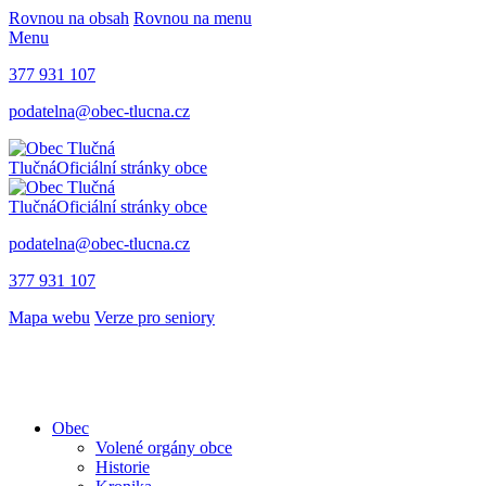
Rovnou na obsah
Rovnou na menu
Menu
377 931 107
podatelna@obec-tlucna.cz
Tlučná
Oficiální stránky obce
Tlučná
Oficiální stránky obce
podatelna@obec-tlucna.cz
377 931 107
Mapa webu
Verze pro seniory
Obec
Volené orgány obce
Historie