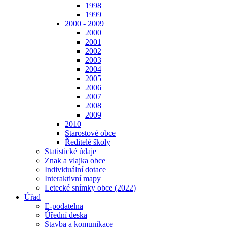
1998
1999
2000 - 2009
2000
2001
2002
2003
2004
2005
2006
2007
2008
2009
2010
Starostové obce
Ředitelé školy
Statistické údaje
Znak a vlajka obce
Individuální dotace
Interaktivní mapy
Letecké snímky obce (2022)
Úřad
E-podatelna
Úřední deska
Stavba a komunikace