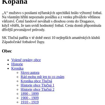
Kopaná
„A“ mužstvo s posilami nýřanských uprchlíků hrálo výborný fotbal.
Na vlastním hřišti nepoznalo porážku a z venku přiváželo většinou
vítězství. Četní fandové neváhali s dlouhou cestu do Dragance,
když věděli, že tam uvidí hodnotný fotbal. Cesta domů připomínala
dřívější prvomájové průvody.
SK Tlučná patřila v té době mezi 10 nejlepších amatérských klubů
Západočeské fotbalové župy.
Obec
Volené orgány obce
Historie
Kronika
Slovo autora
Rád mohu mít jen to co znám
Kronika obce Tlučná
Historie obce Tlučná 1
Historie obce Tlučná 2
1890 - 1899
1900 - 1909
1910 - 1919