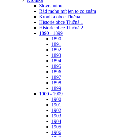
Kronika
Slovo autora
Rád mohu mít jen to co znám
Kronika obce Tlučná
Historie obce Tlučná 1
Historie obce Tlučná 2
1890 - 1899
1890
1891
1892
1893
1894
1895
1896
1897
1898
1899
1900 - 1909
1900
1901
1902
1903
1904
1905
1906