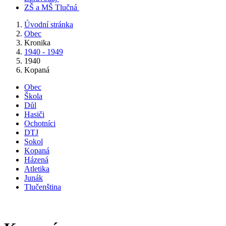
ZŠ a MŠ Tlučná
Úvodní stránka
Obec
Kronika
1940 - 1949
1940
Kopaná
Obec
Škola
Důl
Hasiči
Ochotníci
DTJ
Sokol
Kopaná
Házená
Atletika
Junák
Tlučenština