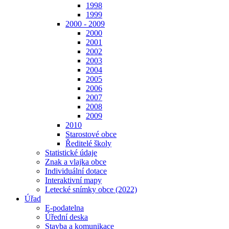
1998
1999
2000 - 2009
2000
2001
2002
2003
2004
2005
2006
2007
2008
2009
2010
Starostové obce
Ředitelé školy
Statistické údaje
Znak a vlajka obce
Individuální dotace
Interaktivní mapy
Letecké snímky obce (2022)
Úřad
E-podatelna
Úřední deska
Stavba a komunikace