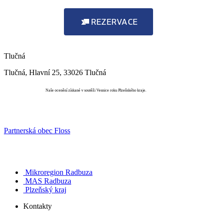
REZERVACE
Tlučná
Tlučná, Hlavní 25, 33026 Tlučná
Vesnice roku
Naše ocenění získané v soutěži Vesnice roku Plzeňského kraje.
Partnerská obec Floss
Mikroregion Radbuza
MAS Radbuza
Plzeňský kraj
Kontakty