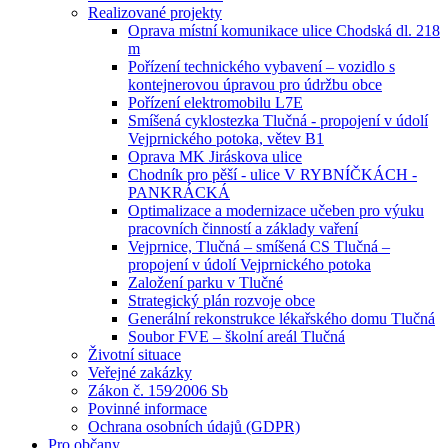
Realizované projekty
Oprava místní komunikace ulice Chodská dl. 218
m
Pořízení technického vybavení – vozidlo s
kontejnerovou úpravou pro údržbu obce
Pořízení elektromobilu L7E
Smíšená cyklostezka Tlučná - propojení v údolí
Vejprnického potoka, větev B1
Oprava MK Jiráskova ulice
Chodník pro pěší - ulice V RYBNÍČKÁCH -
PANKRÁCKÁ
Optimalizace a modernizace učeben pro výuku
pracovních činností a základy vaření
Vejprnice, Tlučná – smíšená CS Tlučná –
propojení v údolí Vejprnického potoka
Založení parku v Tlučné
Strategický plán rozvoje obce
Generální rekonstrukce lékařského domu Tlučná
Soubor FVE – školní areál Tlučná
Životní situace
Veřejné zakázky
Zákon č. 159⁄2006 Sb
Povinné informace
Ochrana osobních údajů (GDPR)
Pro občany