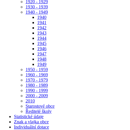
1920 - 1929
1930 - 1939
1940 - 1949
1940
1941
1942
1943
1944
1945
1946
1947
1948
1949
1950 - 1959
1960 - 1969
1970 - 1979
1980 - 1989
1990 - 1999
2000 - 2009
2010
Starostové obce
Ředitelé školy
Statistické údaje
Znak a vlajka obce
Individuální dotace