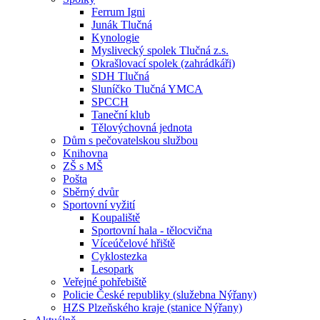
Ferrum Igni
Junák Tlučná
Kynologie
Myslivecký spolek Tlučná z.s.
Okrašlovací spolek (zahrádkáři)
SDH Tlučná
Sluníčko Tlučná YMCA
SPCCH
Taneční klub
Tělovýchovná jednota
Dům s pečovatelskou službou
Knihovna
ZŠ s MŠ
Pošta
Sběrný dvůr
Sportovní vyžití
Koupaliště
Sportovní hala - tělocvična
Víceúčelové hřiště
Cyklostezka
Lesopark
Veřejné pohřebiště
Policie České republiky (služebna Nýřany)
HZS Plzeňského kraje (stanice Nýřany)