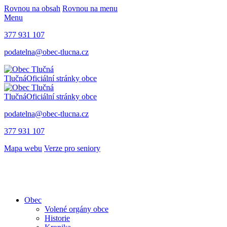
Rovnou na obsah
Rovnou na menu
Menu
377 931 107
podatelna@obec-tlucna.cz
Tlučná
Oficiální stránky obce
Tlučná
Oficiální stránky obce
podatelna@obec-tlucna.cz
377 931 107
Mapa webu
Verze pro seniory
Obec
Volené orgány obce
Historie