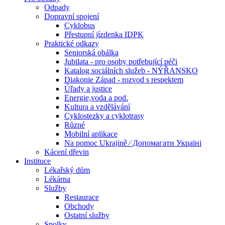
Odpady
Dopravní spojení
Cyklobus
Přestupní jízdenka IDPK
Praktické odkazy
Seniorská obálka
Jubilata - pro osoby potřebující péči
Katalog sociálních služeb - NÝŘANSKO
Diakonie Západ - rozvod s respektem
Úřady a justice
Energie,voda a pod.
Kultura a vzdělávání
Cyklostezky a cyklotrasy
Různé
Mobilní aplikace
Na pomoc Ukrajině ⁄ Допомагати Україні
Kácení dřevin
Instituce
Lékařský dům
Lékárna
Služby
Restaurace
Obchody
Ostatní služby
Spolky