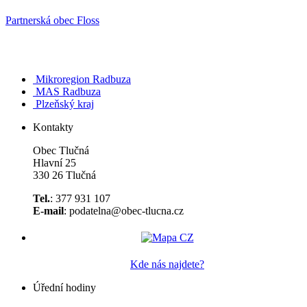
Partnerská obec Floss
Mikroregion Radbuza
MAS Radbuza
Plzeňský kraj
Kontakty
Obec Tlučná
Hlavní 25
330 26 Tlučná
Tel.
: 377 931 107
E-mail
: podatelna@obec-tlucna.cz
Kde nás najdete?
Úřední hodiny