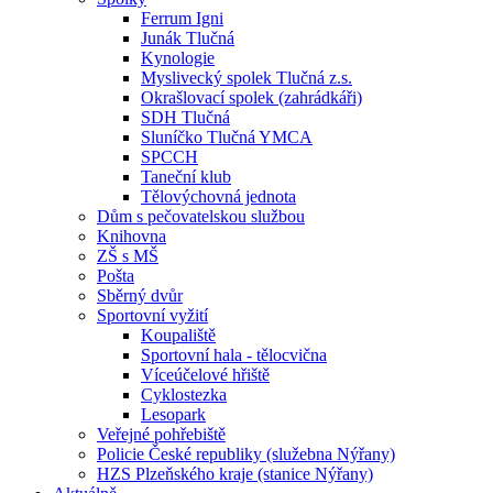
Ferrum Igni
Junák Tlučná
Kynologie
Myslivecký spolek Tlučná z.s.
Okrašlovací spolek (zahrádkáři)
SDH Tlučná
Sluníčko Tlučná YMCA
SPCCH
Taneční klub
Tělovýchovná jednota
Dům s pečovatelskou službou
Knihovna
ZŠ s MŠ
Pošta
Sběrný dvůr
Sportovní vyžití
Koupaliště
Sportovní hala - tělocvična
Víceúčelové hřiště
Cyklostezka
Lesopark
Veřejné pohřebiště
Policie České republiky (služebna Nýřany)
HZS Plzeňského kraje (stanice Nýřany)