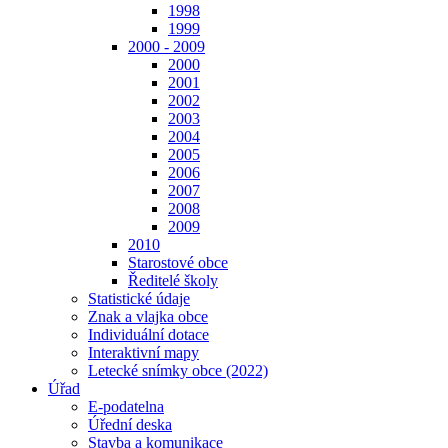
1998
1999
2000 - 2009
2000
2001
2002
2003
2004
2005
2006
2007
2008
2009
2010
Starostové obce
Ředitelé školy
Statistické údaje
Znak a vlajka obce
Individuální dotace
Interaktivní mapy
Letecké snímky obce (2022)
Úřad
E-podatelna
Úřední deska
Stavba a komunikace