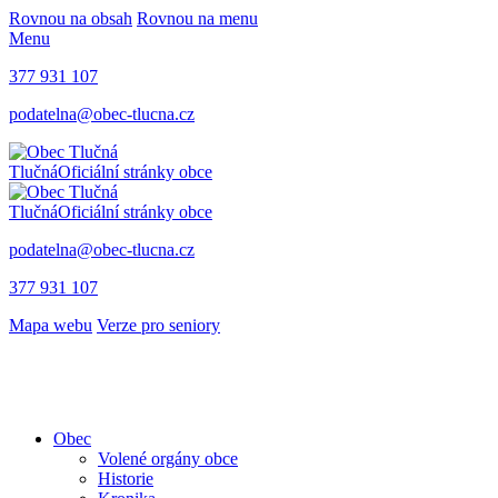
Rovnou na obsah
Rovnou na menu
Menu
377 931 107
podatelna@obec-tlucna.cz
Tlučná
Oficiální stránky obce
Tlučná
Oficiální stránky obce
podatelna@obec-tlucna.cz
377 931 107
Mapa webu
Verze pro seniory
Obec
Volené orgány obce
Historie