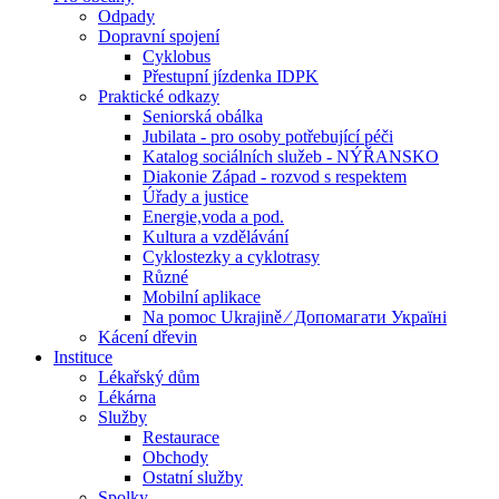
Odpady
Dopravní spojení
Cyklobus
Přestupní jízdenka IDPK
Praktické odkazy
Seniorská obálka
Jubilata - pro osoby potřebující péči
Katalog sociálních služeb - NÝŘANSKO
Diakonie Západ - rozvod s respektem
Úřady a justice
Energie,voda a pod.
Kultura a vzdělávání
Cyklostezky a cyklotrasy
Různé
Mobilní aplikace
Na pomoc Ukrajině ⁄ Допомагати Україні
Kácení dřevin
Instituce
Lékařský dům
Lékárna
Služby
Restaurace
Obchody
Ostatní služby
Spolky