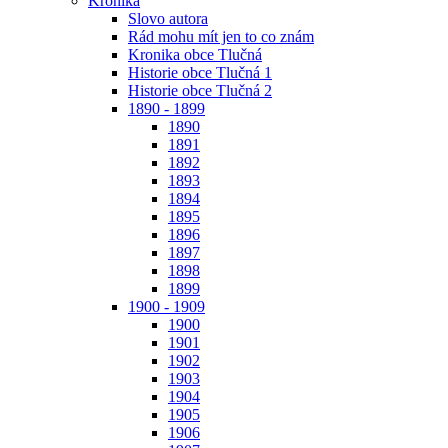
Kronika
Slovo autora
Rád mohu mít jen to co znám
Kronika obce Tlučná
Historie obce Tlučná 1
Historie obce Tlučná 2
1890 - 1899
1890
1891
1892
1893
1894
1895
1896
1897
1898
1899
1900 - 1909
1900
1901
1902
1903
1904
1905
1906