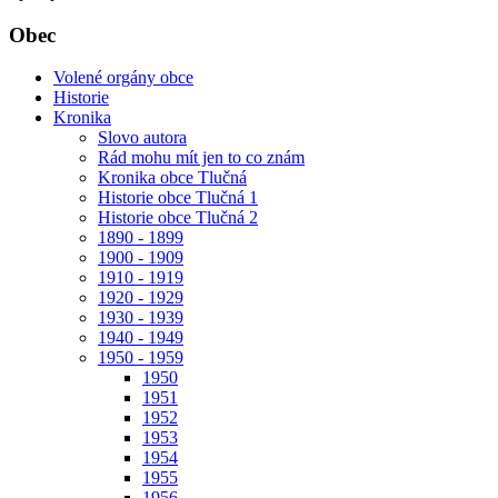
Obec
Volené orgány obce
Historie
Kronika
Slovo autora
Rád mohu mít jen to co znám
Kronika obce Tlučná
Historie obce Tlučná 1
Historie obce Tlučná 2
1890 - 1899
1900 - 1909
1910 - 1919
1920 - 1929
1930 - 1939
1940 - 1949
1950 - 1959
1950
1951
1952
1953
1954
1955
1956