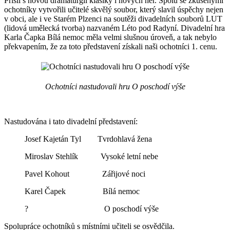
Přišli s novou dramaturgií klasiky i nových her. Spolu se zkušenými
ochotníky vytvořili učitelé skvělý soubor, který slavil úspěchy nejen
v obci, ale i ve Starém Plzenci na soutěži divadelních souborů LUT
(lidová umělecká tvorba) nazvaném Léto pod Radyní. Divadelní hra
Karla Čapka Bílá nemoc měla velmi slušnou úroveň, a tak nebylo
překvapením, že za toto představení získali naši ochotníci 1. cenu.
Ochotníci nastudovali hru O poschodí výše
Nastudována i tato divadelní představení:
Josef Kajetán Tyl Tvrdohlavá žena
Miroslav Stehlík Vysoké letní nebe
Pavel Kohout Zářijové noci
Karel Čapek Bílá nemoc
? O poschodí výše
Spolupráce ochotníků s místními učiteli se osvědčila.