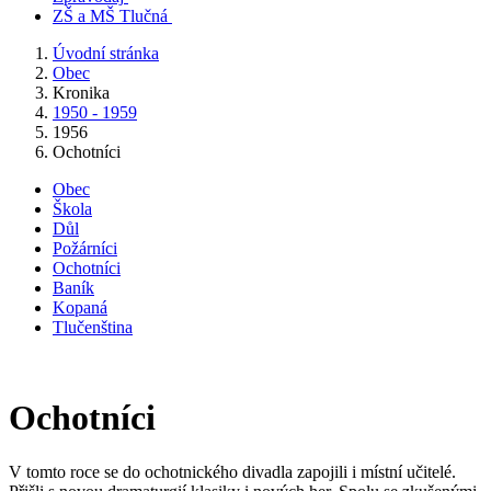
ZŠ a MŠ Tlučná
Úvodní stránka
Obec
Kronika
1950 - 1959
1956
Ochotníci
Obec
Škola
Důl
Požárníci
Ochotníci
Baník
Kopaná
Tlučenština
Ochotníci
V tomto roce se do ochotnického divadla zapojili i místní učitelé.