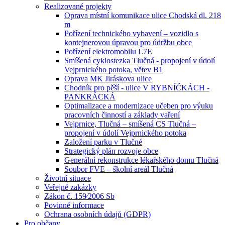
Realizované projekty
Oprava místní komunikace ulice Chodská dl. 218
m
Pořízení technického vybavení – vozidlo s
kontejnerovou úpravou pro údržbu obce
Pořízení elektromobilu L7E
Smíšená cyklostezka Tlučná - propojení v údolí
Vejprnického potoka, větev B1
Oprava MK Jiráskova ulice
Chodník pro pěší - ulice V RYBNÍČKÁCH -
PANKRÁCKÁ
Optimalizace a modernizace učeben pro výuku
pracovních činností a základy vaření
Vejprnice, Tlučná – smíšená CS Tlučná –
propojení v údolí Vejprnického potoka
Založení parku v Tlučné
Strategický plán rozvoje obce
Generální rekonstrukce lékařského domu Tlučná
Soubor FVE – školní areál Tlučná
Životní situace
Veřejné zakázky
Zákon č. 159⁄2006 Sb
Povinné informace
Ochrana osobních údajů (GDPR)
Pro občany