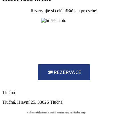
Rezervujte si celé hřiště jen pro sebe!
REZERVACE
Tlučná
Tlučná, Hlavní 25, 33026 Tlučná
Vesnice roku
Naše ocenění získané v soutěži Vesnice roku Plzeňského kraje.