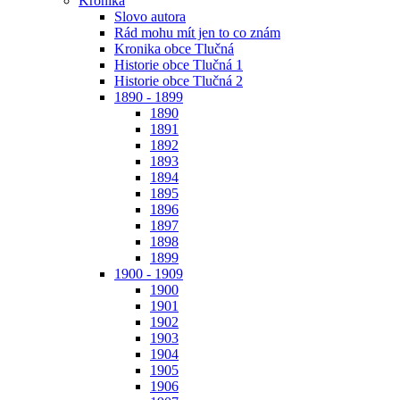
Kronika
Slovo autora
Rád mohu mít jen to co znám
Kronika obce Tlučná
Historie obce Tlučná 1
Historie obce Tlučná 2
1890 - 1899
1890
1891
1892
1893
1894
1895
1896
1897
1898
1899
1900 - 1909
1900
1901
1902
1903
1904
1905
1906