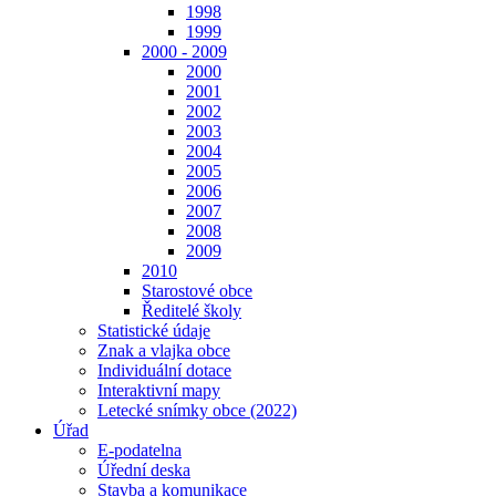
1998
1999
2000 - 2009
2000
2001
2002
2003
2004
2005
2006
2007
2008
2009
2010
Starostové obce
Ředitelé školy
Statistické údaje
Znak a vlajka obce
Individuální dotace
Interaktivní mapy
Letecké snímky obce (2022)
Úřad
E-podatelna
Úřední deska
Stavba a komunikace