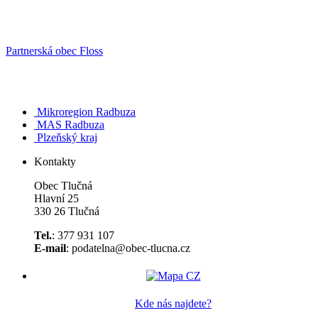
Partnerská obec Floss
Mikroregion Radbuza
MAS Radbuza
Plzeňský kraj
Kontakty
Obec Tlučná
Hlavní 25
330 26 Tlučná
Tel.
: 377 931 107
E-mail
: podatelna@obec-tlucna.cz
Kde nás najdete?