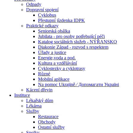
Odpady
Dopravní spojení
Cyklobus
Přestupní jízdenka IDPK
Praktické odkazy
Seniorská obálka
Jubilata - pro osoby potřebující péči
Katalog sociálních služeb - NÝŘANSKO
Diakonie Západ - rozvod s respektem
Úřady a justice
Energie,voda a pod.
Kultura a vzdělávání
Cyklostezky a cyklotrasy
Různé
Mobilní aplikace
Na pomoc Ukrajině ⁄ Допомагати Україні
Kácení dřevin
Instituce
Lékařský dům
Lékárna
Služby
Restaurace
Obchody
Ostatní služby
Spolky