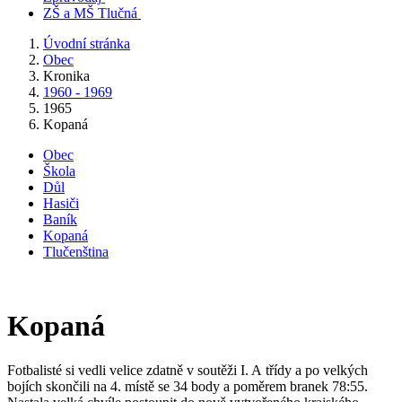
ZŠ a MŠ Tlučná
Úvodní stránka
Obec
Kronika
1960 - 1969
1965
Kopaná
Obec
Škola
Důl
Hasiči
Baník
Kopaná
Tlučenština
Kopaná
Fotbalisté si vedli velice zdatně v soutěži I. A třídy a po velkých
bojích skončili na 4. místě se 34 body a poměrem branek 78:55.