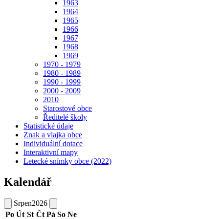
1963
1964
1965
1966
1967
1968
1969
1970 - 1979
1980 - 1989
1990 - 1999
2000 - 2009
2010
Starostové obce
Ředitelé školy
Statistické údaje
Znak a vlajka obce
Individuální dotace
Interaktivní mapy
Letecké snímky obce (2022)
Kalendář
Srpen
2026
Po
Út
St
Čt
Pá
So
Ne