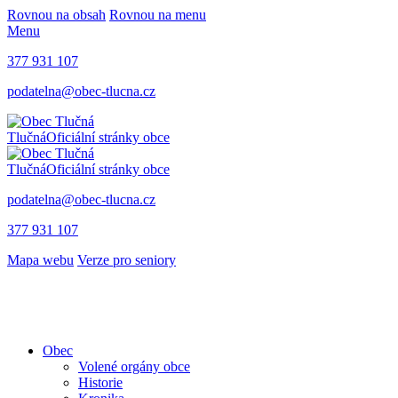
Rovnou na obsah
Rovnou na menu
Menu
377 931 107
podatelna@obec-tlucna.cz
Tlučná
Oficiální stránky obce
Tlučná
Oficiální stránky obce
podatelna@obec-tlucna.cz
377 931 107
Mapa webu
Verze pro seniory
Obec
Volené orgány obce
Historie