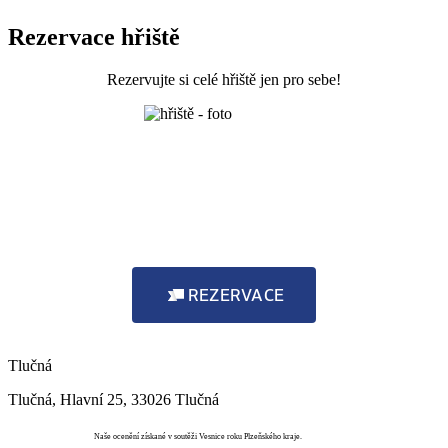
Rezervace hřiště
Rezervujte si celé hřiště jen pro sebe!
REZERVACE
Tlučná
Tlučná, Hlavní 25, 33026 Tlučná
Vesnice roku
Naše ocenění získané v soutěži Vesnice roku Plzeňského kraje.