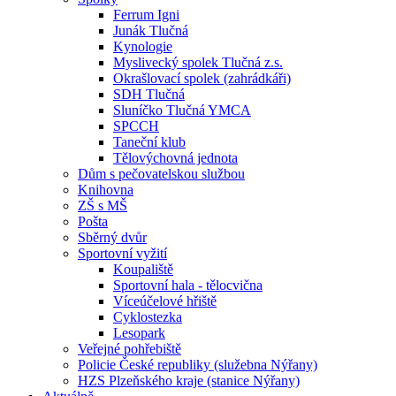
Ferrum Igni
Junák Tlučná
Kynologie
Myslivecký spolek Tlučná z.s.
Okrašlovací spolek (zahrádkáři)
SDH Tlučná
Sluníčko Tlučná YMCA
SPCCH
Taneční klub
Tělovýchovná jednota
Dům s pečovatelskou službou
Knihovna
ZŠ s MŠ
Pošta
Sběrný dvůr
Sportovní vyžití
Koupaliště
Sportovní hala - tělocvična
Víceúčelové hřiště
Cyklostezka
Lesopark
Veřejné pohřebiště
Policie České republiky (služebna Nýřany)
HZS Plzeňského kraje (stanice Nýřany)