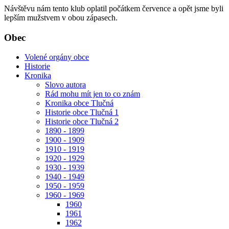
Návštěvu nám tento klub oplatil počátkem července a opět jsme byli
lepším mužstvem v obou zápasech.
Obec
Volené orgány obce
Historie
Kronika
Slovo autora
Rád mohu mít jen to co znám
Kronika obce Tlučná
Historie obce Tlučná 1
Historie obce Tlučná 2
1890 - 1899
1900 - 1909
1910 - 1919
1920 - 1929
1930 - 1939
1940 - 1949
1950 - 1959
1960 - 1969
1960
1961
1962