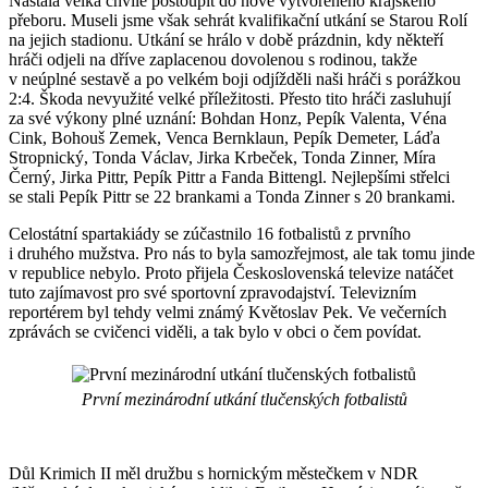
Nastala velká chvíle postoupit do nově vytvořeného krajského
přeboru. Museli jsme však sehrát kvalifikační utkání se Starou Rolí
na jejich stadionu. Utkání se hrálo v době prázdnin, kdy někteří
hráči odjeli na dříve zaplacenou dovolenou s rodinou, takže
v neúplné sestavě a po velkém boji odjížděli naši hráči s porážkou
2:4. Škoda nevyužité velké příležitosti. Přesto tito hráči zasluhují
za své výkony plné uznání: Bohdan Honz, Pepík Valenta, Véna
Cink, Bohouš Zemek, Venca Bernklaun, Pepík Demeter, Láďa
Stropnický, Tonda Václav, Jirka Krbeček, Tonda Zinner, Míra
Černý, Jirka Pittr, Pepík Pittr a Fanda Bittengl. Nejlepšími střelci
se stali Pepík Pittr se 22 brankami a Tonda Zinner s 20 brankami.
Celostátní spartakiády se zúčastnilo 16 fotbalistů z prvního
i druhého mužstva. Pro nás to byla samozřejmost, ale tak tomu jinde
v republice nebylo. Proto přijela Československá televize natáčet
tuto zajímavost pro své sportovní zpravodajství. Televizním
reportérem byl tehdy velmi známý Květoslav Pek. Ve večerních
zprávách se cvičenci viděli, a tak bylo v obci o čem povídat.
První mezinárodní utkání tlučenských fotbalistů
Důl Krimich II měl družbu s hornickým městečkem v NDR