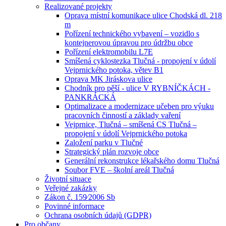
Realizované projekty
Oprava místní komunikace ulice Chodská dl. 218
m
Pořízení technického vybavení – vozidlo s
kontejnerovou úpravou pro údržbu obce
Pořízení elektromobilu L7E
Smíšená cyklostezka Tlučná - propojení v údolí
Vejprnického potoka, větev B1
Oprava MK Jiráskova ulice
Chodník pro pěší - ulice V RYBNÍČKÁCH -
PANKRÁCKÁ
Optimalizace a modernizace učeben pro výuku
pracovních činností a základy vaření
Vejprnice, Tlučná – smíšená CS Tlučná –
propojení v údolí Vejprnického potoka
Založení parku v Tlučné
Strategický plán rozvoje obce
Generální rekonstrukce lékařského domu Tlučná
Soubor FVE – školní areál Tlučná
Životní situace
Veřejné zakázky
Zákon č. 159⁄2006 Sb
Povinné informace
Ochrana osobních údajů (GDPR)
Pro občany