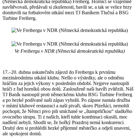
(Německá demokratická republika) Freiberg. Horníci se vzájemně
navštěvovali, předávali si zkušenosti, bavili se, a tak se velice brzy
domluvili na fotbalovém utkání mezi TJ Baníkem Tlučná a BSG
Turbine Freiberg.
Ve Freibergu v NDR (Německá demokratická republika)
17.–20. dubna uskutečněn zájezd do Freibergu k prvnímu
mezinárodnímu utkání klubu. Nešlo o výsledky, ale o odměnu
hráčům za jejich výkony v posledním období. Nejprve nastoupili
hráči z řad horníků obou dolů. Zaslouženě naši havíři zvítězili. Náš
TJ Baník nastoupil proti německému klubu BSG Turbine Freiberg
a po hezké podívané naši zápas vyhráli. Po zápase nastala družba
v místní klubové restauraci a naši pivaři, skoro Plzeňáci, nemohli
pochopit, že Němci pivo pili smíchané se „štamprličkou“ sladkého
ovocného sirupu. Ti z našich, kteří tuhle kombinaci okusili, moc
nadšení nebyli. Shodli se, že hořký Prazdroj nemá konkurenci.
Druhý den si prohlédli hezké příjemné městečko a odjeli unaveni,
ale spokojeni domů.