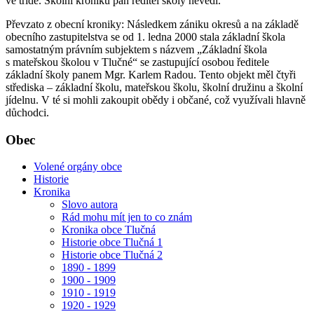
ve třídě. Školní kroniku pan ředitel školy nevedl.
Převzato z obecní kroniky: Následkem zániku okresů a na základě
obecního zastupitelstva se od 1. ledna 2000 stala základní škola
samostatným právním subjektem s názvem „Základní škola
s mateřskou školou v Tlučné“ se zastupující osobou ředitele
základní školy panem Mgr. Karlem Radou. Tento objekt měl čtyři
střediska – základní školu, mateřskou školu, školní družinu a školní
jídelnu. V té si mohli zakoupit obědy i občané, což využívali hlavně
důchodci.
Obec
Volené orgány obce
Historie
Kronika
Slovo autora
Rád mohu mít jen to co znám
Kronika obce Tlučná
Historie obce Tlučná 1
Historie obce Tlučná 2
1890 - 1899
1900 - 1909
1910 - 1919
1920 - 1929