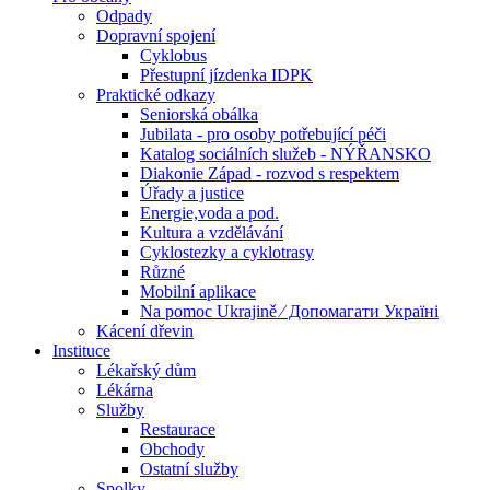
Odpady
Dopravní spojení
Cyklobus
Přestupní jízdenka IDPK
Praktické odkazy
Seniorská obálka
Jubilata - pro osoby potřebující péči
Katalog sociálních služeb - NÝŘANSKO
Diakonie Západ - rozvod s respektem
Úřady a justice
Energie,voda a pod.
Kultura a vzdělávání
Cyklostezky a cyklotrasy
Různé
Mobilní aplikace
Na pomoc Ukrajině ⁄ Допомагати Україні
Kácení dřevin
Instituce
Lékařský dům
Lékárna
Služby
Restaurace
Obchody
Ostatní služby
Spolky