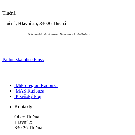
Tlučná
Tlučná, Hlavní 25, 33026 Tlučná
Vesnice roku
Naše ocenění získané v soutěži Vesnice roku Plzeňského kraje.
Partnerská obec Floss
Mikroregion Radbuza
MAS Radbuza
Plzeňský kraj
Kontakty
Obec Tlučná
Hlavní 25
330 26 Tlučná