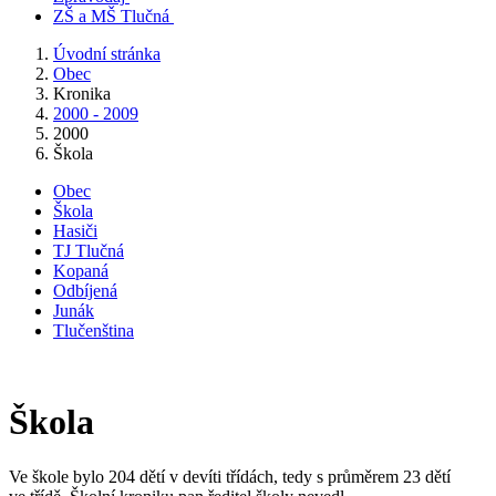
ZŠ a MŠ Tlučná
Úvodní stránka
Obec
Kronika
2000 - 2009
2000
Škola
Obec
Škola
Hasiči
TJ Tlučná
Kopaná
Odbíjená
Junák
Tlučenština
Škola
Ve škole bylo 204 dětí v devíti třídách, tedy s průměrem 23 dětí