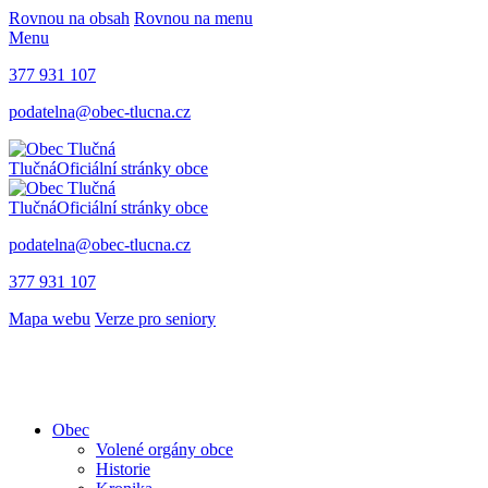
Rovnou na obsah
Rovnou na menu
Menu
377 931 107
podatelna@obec-tlucna.cz
Tlučná
Oficiální stránky obce
Tlučná
Oficiální stránky obce
podatelna@obec-tlucna.cz
377 931 107
Mapa webu
Verze pro seniory
Obec
Volené orgány obce
Historie