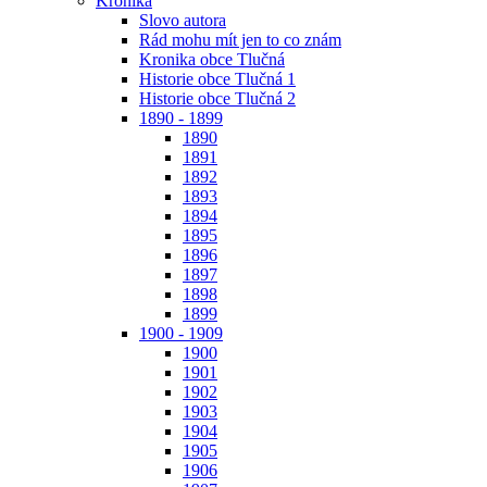
Kronika
Slovo autora
Rád mohu mít jen to co znám
Kronika obce Tlučná
Historie obce Tlučná 1
Historie obce Tlučná 2
1890 - 1899
1890
1891
1892
1893
1894
1895
1896
1897
1898
1899
1900 - 1909
1900
1901
1902
1903
1904
1905
1906