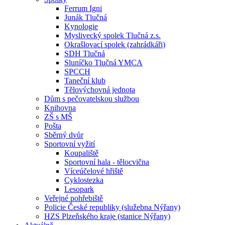
Ferrum Igni
Junák Tlučná
Kynologie
Myslivecký spolek Tlučná z.s.
Okrašlovací spolek (zahrádkáři)
SDH Tlučná
Sluníčko Tlučná YMCA
SPCCH
Taneční klub
Tělovýchovná jednota
Dům s pečovatelskou službou
Knihovna
ZŠ s MŠ
Pošta
Sběrný dvůr
Sportovní vyžití
Koupaliště
Sportovní hala - tělocvična
Víceúčelové hřiště
Cyklostezka
Lesopark
Veřejné pohřebiště
Policie České republiky (služebna Nýřany)
HZS Plzeňského kraje (stanice Nýřany)