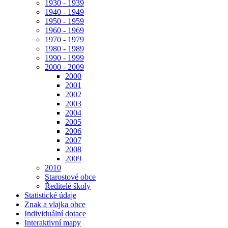
1930 - 1939
1940 - 1949
1950 - 1959
1960 - 1969
1970 - 1979
1980 - 1989
1990 - 1999
2000 - 2009
2000
2001
2002
2003
2004
2005
2006
2007
2008
2009
2010
Starostové obce
Ředitelé školy
Statistické údaje
Znak a vlajka obce
Individuální dotace
Interaktivní mapy