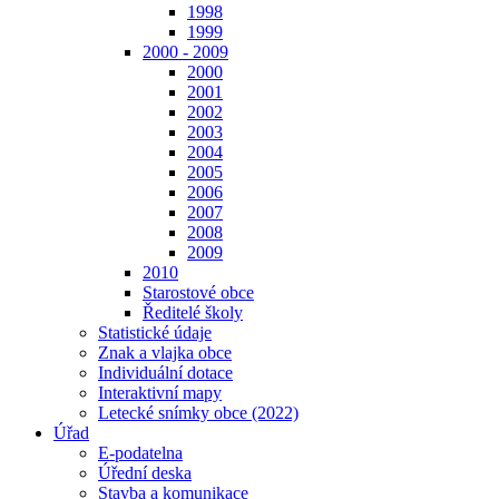
1998
1999
2000 - 2009
2000
2001
2002
2003
2004
2005
2006
2007
2008
2009
2010
Starostové obce
Ředitelé školy
Statistické údaje
Znak a vlajka obce
Individuální dotace
Interaktivní mapy
Letecké snímky obce (2022)
Úřad
E-podatelna
Úřední deska
Stavba a komunikace