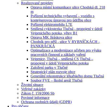
Realizované projekty
Oprava místní komunikace ulice Chodská dl. 218
m
Pořízení technického vybavení – vozidlo s
kontejnerovou úpravou pro údržbu obce
Pořízení elektromobilu L7E
Smíšená cyklostezka Tlučná - propojení v údolí
Vejprnického potoka, větev B1
Oprava MK Jiráskova ulice
Chodník pro pěší - ulice V RYBNÍČKÁCH -
PANKRÁCKÁ
Optimalizace a modernizace učeben pro výuku
pracovních činností a základy vaření
Vejprnice, Tlučná – smíšená CS Tlučná –
propojení v údolí Vejprnického potoka
Založení parku v Tlučné
Strategický plán rozvoje obce
Generální rekonstrukce lékařského domu Tlučná
Soubor FVE – školní areál Tlučná
Životní situace
Veřejné zakázky
Zákon č. 159⁄2006 Sb
Povinné informace
Ochrana osobních údajů (GDPR)
Pro občany