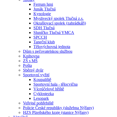
Ferrum Igni
Junák Tlučná
Kynologie
Myslivecký spolek Tlučná z.s.
Okrašlovací spolek (zahrádkáři)
SDH Tlučná
Sluníčko Tlučná YMCA
SPCCH
Taneční klub
Tělovýchovná jednota
Dům s pečovatelskou službou
Knihovna
ZŠ s MŠ
Pošta
Sběrný dvůr
Sportovní vyžití
Koupaliště
Sportovní hala - tělocvična
Víceúčelové hřiště
Cyklostezka
Lesopark
Veřejné pohřebiště
Policie České republiky (služebna Nýřany)
HZS Plzeňského kraje (stanice Nýřany)