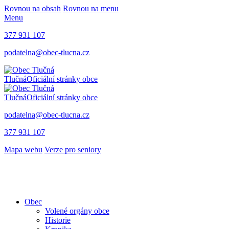
Rovnou na obsah
Rovnou na menu
Menu
377 931 107
podatelna@obec-tlucna.cz
Tlučná
Oficiální stránky obce
Tlučná
Oficiální stránky obce
podatelna@obec-tlucna.cz
377 931 107
Mapa webu
Verze pro seniory
Obec
Volené orgány obce
Historie