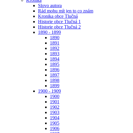
Kronika
Slovo autora
Rád mohu mít jen to co znám
Kronika obce Tlučná
Historie obce Tlučná 1
Historie obce Tlučná 2
1890 - 1899
1890
1891
1892
1893
1894
1895
1896
1897
1898
1899
1900 - 1909
1900
1901
1902
1903
1904
1905
1906