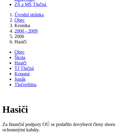
ZŠ a MŠ Tlučná
Úvodní stránka
Obec
Kronika
2000 - 2009
2006
Hasiči
Obec
Škola
Hasiči
TJ Tlučná
Kopaná
Junák
Tlučenština
Hasiči
Za finanční podpory OÚ se podařilo dovybavit členy sboru
ochrannými kabáty.