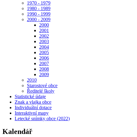
1970 - 1979
1980 - 1989
1990 - 1999
2000 - 2009
2000
2001
2002
2003
2004
2005
2006
2007
2008
2009
2010
Starostové obce
Ředitelé školy
Statistické údaje
Znak a vlajka obce
Individuální dotace
Interaktivní mapy
Letecké snímky obce (2022)
Kalendář