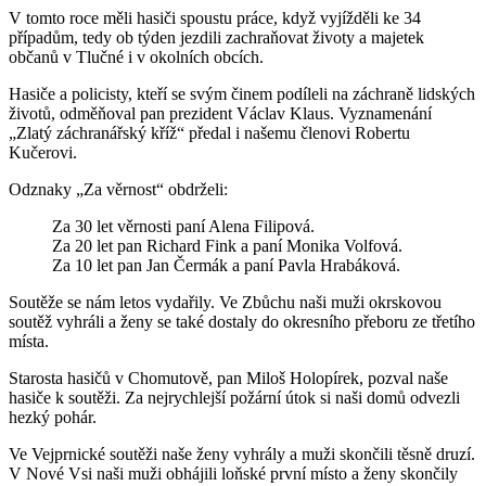
V tomto roce měli hasiči spoustu práce, když vyjížděli ke 34
případům, tedy ob týden jezdili zachraňovat životy a majetek
občanů v Tlučné i v okolních obcích.
Hasiče a policisty, kteří se svým činem podíleli na záchraně lidských
životů, odměňoval pan prezident Václav Klaus. Vyznamenání
„Zlatý záchranářský kříž“ předal i našemu členovi Robertu
Kučerovi.
Odznaky „Za věrnost“ obdrželi:
Za 30 let věrnosti paní Alena Filipová.
Za 20 let pan Richard Fink a paní Monika Volfová.
Za 10 let pan Jan Čermák a paní Pavla Hrabáková.
Soutěže se nám letos vydařily. Ve Zbůchu naši muži okrskovou
soutěž vyhráli a ženy se také dostaly do okresního přeboru ze třetího
místa.
Starosta hasičů v Chomutově, pan Miloš Holopírek, pozval naše
hasiče k soutěži. Za nejrychlejší požární útok si naši domů odvezli
hezký pohár.
Ve Vejprnické soutěži naše ženy vyhrály a muži skončili těsně druzí.
V Nové Vsi naši muži obhájili loňské první místo a ženy skončily