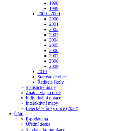
1998
1999
2000 - 2009
2000
2001
2002
2003
2004
2005
2006
2007
2008
2009
2010
Starostové obce
Ředitelé školy
Statistické údaje
Znak a vlajka obce
Individuální dotace
Interaktivní mapy
Letecké snímky obce (2022)
Úřad
E-podatelna
Úřední deska
Stavba a komunikace