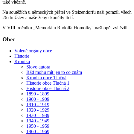
také vítězně.
Na soutěžích u německých přátel ve Stelzendorfu naši porazili všech
26 družstev a naše ženy skončily třetí.
V VIII. ročníku „Memoriálu Rudolfa Homolky“ naši opět zvítězili.
Obec
Volené orgány obce
Historie
Kronika
Slovo autora
Rád mohu mít jen to co znám
Kronika obce Tlučná
Historie obce Tlučná 1
Historie obce Tlučná 2
1890 - 1899
1900 - 1909
1910 - 1919
1920 - 1929
1930 - 1939
1940 - 1949
1950 - 1959
1960 - 1969