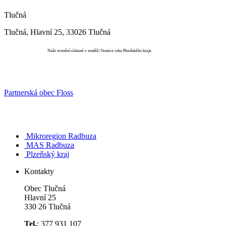
Tlučná
Tlučná, Hlavní 25, 33026 Tlučná
Vesnice roku
Naše ocenění získané v soutěži Vesnice roku Plzeňského kraje.
Partnerská obec Floss
Mikroregion Radbuza
MAS Radbuza
Plzeňský kraj
Kontakty
Obec Tlučná
Hlavní 25
330 26 Tlučná
Tel.
: 377 931 107