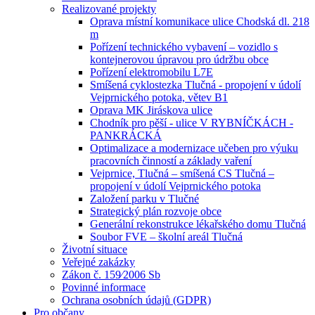
Realizované projekty
Oprava místní komunikace ulice Chodská dl. 218
m
Pořízení technického vybavení – vozidlo s
kontejnerovou úpravou pro údržbu obce
Pořízení elektromobilu L7E
Smíšená cyklostezka Tlučná - propojení v údolí
Vejprnického potoka, větev B1
Oprava MK Jiráskova ulice
Chodník pro pěší - ulice V RYBNÍČKÁCH -
PANKRÁCKÁ
Optimalizace a modernizace učeben pro výuku
pracovních činností a základy vaření
Vejprnice, Tlučná – smíšená CS Tlučná –
propojení v údolí Vejprnického potoka
Založení parku v Tlučné
Strategický plán rozvoje obce
Generální rekonstrukce lékařského domu Tlučná
Soubor FVE – školní areál Tlučná
Životní situace
Veřejné zakázky
Zákon č. 159⁄2006 Sb
Povinné informace
Ochrana osobních údajů (GDPR)
Pro občany