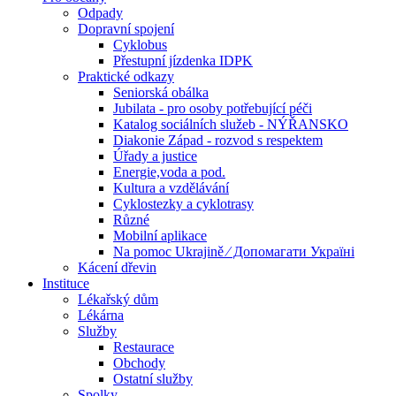
Odpady
Dopravní spojení
Cyklobus
Přestupní jízdenka IDPK
Praktické odkazy
Seniorská obálka
Jubilata - pro osoby potřebující péči
Katalog sociálních služeb - NÝŘANSKO
Diakonie Západ - rozvod s respektem
Úřady a justice
Energie,voda a pod.
Kultura a vzdělávání
Cyklostezky a cyklotrasy
Různé
Mobilní aplikace
Na pomoc Ukrajině ⁄ Допомагати Україні
Kácení dřevin
Instituce
Lékařský dům
Lékárna
Služby
Restaurace
Obchody
Ostatní služby
Spolky