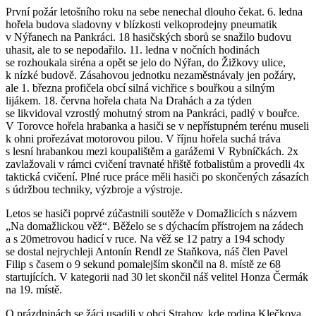
První požár letošního roku na sebe nenechal dlouho čekat. 6. ledna
hořela budova sladovny v blízkosti velkoprodejny pneumatik
v Nýřanech na Pankráci. 18 hasičských sborů se snažilo budovu
uhasit, ale to se nepodařilo. 11. ledna v nočních hodinách
se rozhoukala siréna a opět se jelo do Nýřan, do Žižkovy ulice,
k nízké budově. Zásahovou jednotku nezaměstnávaly jen požáry,
ale 1. března profičela obcí silná vichřice s bouřkou a silným
lijákem. 18. června hořela chata Na Drahách a za týden
se likvidoval vzrostlý mohutný strom na Pankráci, padlý v bouřce.
V Torovce hořela hrabanka a hasiči se v nepřístupném terénu museli
k ohni prořezávat motorovou pilou. V říjnu hořela suchá tráva
s lesní hrabankou mezi koupalištěm a garážemi V Rybníčkách. 2x
zavlažovali v rámci cvičení travnaté hřiště fotbalistům a provedli 4x
taktická cvičení. Plné ruce práce měli hasiči po skončených zásazích
s údržbou techniky, výzbroje a výstroje.
Letos se hasiči poprvé zúčastnili soutěže v Domažlicích s názvem
„Na domažlickou věž“. Běželo se s dýchacím přístrojem na zádech
a s 20metrovou hadicí v ruce. Na věž se 12 patry a 194 schody
se dostal nejrychleji Antonín Rendl ze Staňkova, náš člen Pavel
Filip s časem o 9 sekund pomalejším skončil na 8. místě ze 68
startujících. V kategorii nad 30 let skončil náš velitel Honza Čermák
na 19. místě.
O prázdninách se žáci usadili v obci Strahov, kde rodina Klečkova