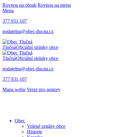
Rovnou na obsah
Rovnou na menu
Menu
377 931 107
podatelna@obec-tlucna.cz
Tlučná
Oficiální stránky obce
Tlučná
Oficiální stránky obce
podatelna@obec-tlucna.cz
377 931 107
Mapa webu
Verze pro seniory
Obec
Volené orgány obce
Historie