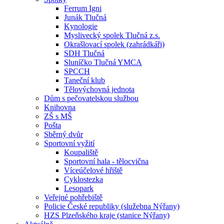
Ferrum Igni
Junák Tlučná
Kynologie
Myslivecký spolek Tlučná z.s.
Okrašlovací spolek (zahrádkáři)
SDH Tlučná
Sluníčko Tlučná YMCA
SPCCH
Taneční klub
Tělovýchovná jednota
Dům s pečovatelskou službou
Knihovna
ZŠ s MŠ
Pošta
Sběrný dvůr
Sportovní vyžití
Koupaliště
Sportovní hala - tělocvična
Víceúčelové hřiště
Cyklostezka
Lesopark
Veřejné pohřebiště
Policie České republiky (služebna Nýřany)
HZS Plzeňského kraje (stanice Nýřany)