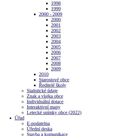
1998
1999
2000 - 2009
2000
2001
2002
2003
2004
2005
2006
2007
2008
2009
2010
Starostové obce
Ředitelé školy
Statistické údaje
Znak a vlajka obce
Individuální dotace
Interaktivní mapy
Letecké snímky obce (2022)
Úřad
E-podatelna
Úřední deska
Stavba a komunikace