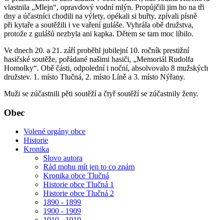
vlastnila „Mlejn“, opravdový vodní mlýn. Propůjčili jim ho na tři
dny a účastníci chodili na výlety, opékali si buřty, zpívali písně
při kytaře a soutěžili i ve vaření guláše. Vyhrála obě družstva,
protože z gulášů nezbyla ani kapka. Dětem se tam moc líbilo.
Ve dnech 20. a 21. září proběhl jubilejní 10. ročník prestižní
hasičské soutěže, pořádané našimi hasiči, „Memoriál Rudolfa
Homolky“. Obě části, odpolední i noční, absolvovalo 8 mužských
družstev. 1. místo Tlučná, 2. místo Líně a 3. místo Nýřany.
Muži se zúčastnili pěti soutěží a čtyř soutěží se zúčastnily ženy.
Obec
Volené orgány obce
Historie
Kronika
Slovo autora
Rád mohu mít jen to co znám
Kronika obce Tlučná
Historie obce Tlučná 1
Historie obce Tlučná 2
1890 - 1899
1900 - 1909
1910 - 1919