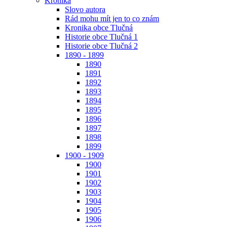
Kronika
Slovo autora
Rád mohu mít jen to co znám
Kronika obce Tlučná
Historie obce Tlučná 1
Historie obce Tlučná 2
1890 - 1899
1890
1891
1892
1893
1894
1895
1896
1897
1898
1899
1900 - 1909
1900
1901
1902
1903
1904
1905
1906