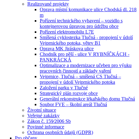
Realizované projekty
Oprava místní komunikace ulice Chodská dl. 218
m
Pořízení technického vybavení – vozidlo s
kontejnerovou úpravou pro údržbu obce
Pořízení elektromobilu L7E
Smíšená cyklostezka Tlučná - propojení v údolí
Vejprnického potoka, větev B1
Oprava MK Jiráskova ulice
Chodník pro pěší - ulice V RYBNÍČKÁCH -
PANKRÁCKÁ
Optimalizace a modernizace učeben pro výuku
pracovních činností a základy vaření
Vejprnice, Tlučná – smíšená CS Tlučná –
propojení v údolí Vejprnického potoka
Založení parku v Tlučné
Strategický plán rozvoje obce
Generální rekonstrukce lékařského domu Tlučná
Soubor FVE – školní areál Tlučná
Životní situace
Veřejné zakázky
Zákon č. 159⁄2006 Sb
Povinné informace
Ochrana osobních údajů (GDPR)
Pro občany