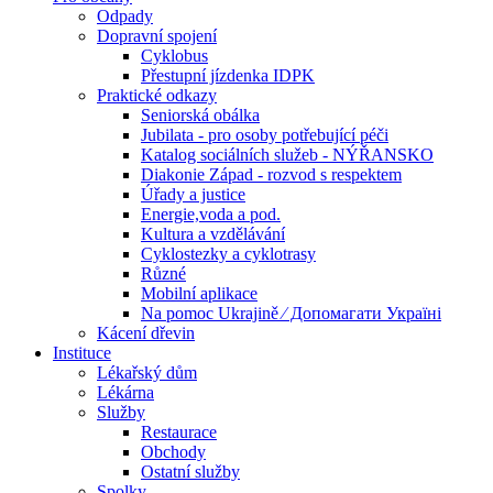
Odpady
Dopravní spojení
Cyklobus
Přestupní jízdenka IDPK
Praktické odkazy
Seniorská obálka
Jubilata - pro osoby potřebující péči
Katalog sociálních služeb - NÝŘANSKO
Diakonie Západ - rozvod s respektem
Úřady a justice
Energie,voda a pod.
Kultura a vzdělávání
Cyklostezky a cyklotrasy
Různé
Mobilní aplikace
Na pomoc Ukrajině ⁄ Допомагати Україні
Kácení dřevin
Instituce
Lékařský dům
Lékárna
Služby
Restaurace
Obchody
Ostatní služby
Spolky