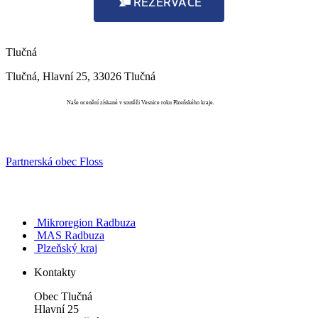
REZERVACE
Tlučná
Tlučná, Hlavní 25, 33026 Tlučná
Vesnice roku
Naše ocenění získané v soutěži Vesnice roku Plzeňského kraje.
Partnerská obec Floss
Mikroregion Radbuza
MAS Radbuza
Plzeňský kraj
Kontakty
Obec Tlučná
Hlavní 25