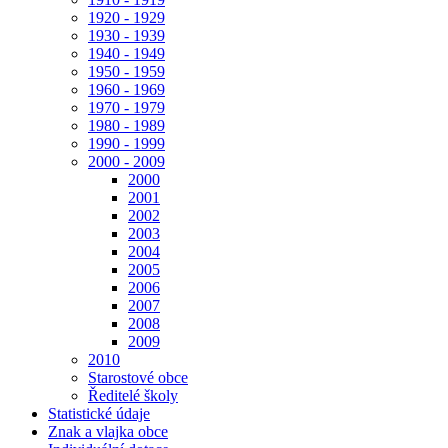
1920 - 1929
1930 - 1939
1940 - 1949
1950 - 1959
1960 - 1969
1970 - 1979
1980 - 1989
1990 - 1999
2000 - 2009
2000
2001
2002
2003
2004
2005
2006
2007
2008
2009
2010
Starostové obce
Ředitelé školy
Statistické údaje
Znak a vlajka obce