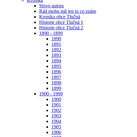
Kronika
Slovo autora
Rád mohu mít jen to co znám
Kronika obce Tlučná
Historie obce Tlučná 1
Historie obce Tlučná 2
1890 - 1899
1890
1891
1892
1893
1894
1895
1896
1897
1898
1899
1900 - 1909
1900
1901
1902
1903
1904
1905
1906