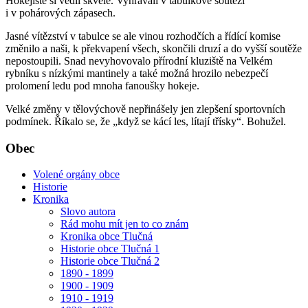
Hokejisté si vedli skvěle. Vyhrávali v tabulkové soutěži
i v pohárových zápasech.
Jasné vítězství v tabulce se ale vinou rozhodčích a řídící komise
změnilo a naši, k překvapení všech, skončili druzí a do vyšší soutěže
nepostoupili. Snad nevyhovovalo přírodní kluziště na Velkém
rybníku s nízkými mantinely a také možná hrozilo nebezpečí
prolomení ledu pod mnoha fanoušky hokeje.
Velké změny v tělovýchově nepřinášely jen zlepšení sportovních
podmínek. Říkalo se, že „když se kácí les, lítají třísky“. Bohužel.
Obec
Volené orgány obce
Historie
Kronika
Slovo autora
Rád mohu mít jen to co znám
Kronika obce Tlučná
Historie obce Tlučná 1
Historie obce Tlučná 2
1890 - 1899
1900 - 1909
1910 - 1919