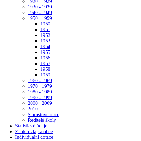
1920 - 1929
1930 - 1939
1940 - 1949
1950 - 1959
1950
1951
1952
1953
1954
1955
1956
1957
1958
1959
1960 - 1969
1970 - 1979
1980 - 1989
1990 - 1999
2000 - 2009
2010
Starostové obce
Ředitelé školy
Statistické údaje
Znak a vlajka obce
Individuální dotace