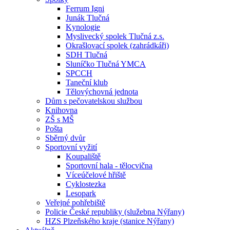
Ferrum Igni
Junák Tlučná
Kynologie
Myslivecký spolek Tlučná z.s.
Okrašlovací spolek (zahrádkáři)
SDH Tlučná
Sluníčko Tlučná YMCA
SPCCH
Taneční klub
Tělovýchovná jednota
Dům s pečovatelskou službou
Knihovna
ZŠ s MŠ
Pošta
Sběrný dvůr
Sportovní vyžití
Koupaliště
Sportovní hala - tělocvična
Víceúčelové hřiště
Cyklostezka
Lesopark
Veřejné pohřebiště
Policie České republiky (služebna Nýřany)
HZS Plzeňského kraje (stanice Nýřany)