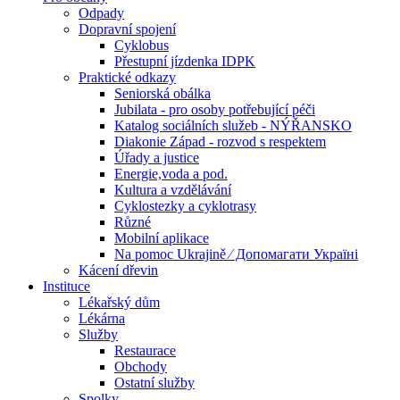
Odpady
Dopravní spojení
Cyklobus
Přestupní jízdenka IDPK
Praktické odkazy
Seniorská obálka
Jubilata - pro osoby potřebující péči
Katalog sociálních služeb - NÝŘANSKO
Diakonie Západ - rozvod s respektem
Úřady a justice
Energie,voda a pod.
Kultura a vzdělávání
Cyklostezky a cyklotrasy
Různé
Mobilní aplikace
Na pomoc Ukrajině ⁄ Допомагати Україні
Kácení dřevin
Instituce
Lékařský dům
Lékárna
Služby
Restaurace
Obchody
Ostatní služby
Spolky