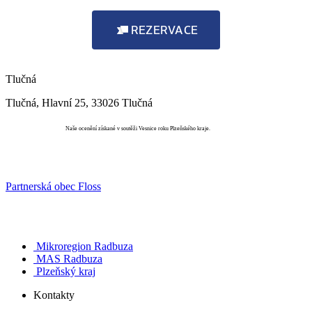
REZERVACE
Tlučná
Tlučná, Hlavní 25, 33026 Tlučná
Vesnice roku
Naše ocenění získané v soutěži Vesnice roku Plzeňského kraje.
Partnerská obec Floss
Mikroregion Radbuza
MAS Radbuza
Plzeňský kraj
Kontakty