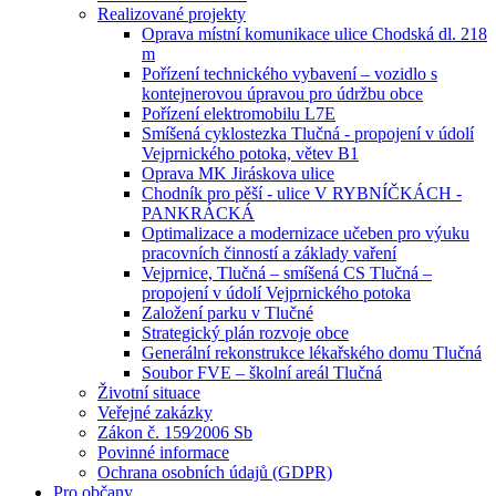
Realizované projekty
Oprava místní komunikace ulice Chodská dl. 218
m
Pořízení technického vybavení – vozidlo s
kontejnerovou úpravou pro údržbu obce
Pořízení elektromobilu L7E
Smíšená cyklostezka Tlučná - propojení v údolí
Vejprnického potoka, větev B1
Oprava MK Jiráskova ulice
Chodník pro pěší - ulice V RYBNÍČKÁCH -
PANKRÁCKÁ
Optimalizace a modernizace učeben pro výuku
pracovních činností a základy vaření
Vejprnice, Tlučná – smíšená CS Tlučná –
propojení v údolí Vejprnického potoka
Založení parku v Tlučné
Strategický plán rozvoje obce
Generální rekonstrukce lékařského domu Tlučná
Soubor FVE – školní areál Tlučná
Životní situace
Veřejné zakázky
Zákon č. 159⁄2006 Sb
Povinné informace
Ochrana osobních údajů (GDPR)
Pro občany