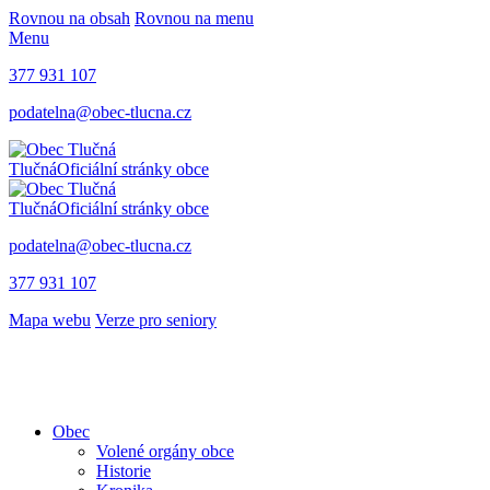
Rovnou na obsah
Rovnou na menu
Menu
377 931 107
podatelna@obec-tlucna.cz
Tlučná
Oficiální stránky obce
Tlučná
Oficiální stránky obce
podatelna@obec-tlucna.cz
377 931 107
Mapa webu
Verze pro seniory
Obec
Volené orgány obce
Historie