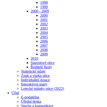
1998
1999
2000 - 2009
2000
2001
2002
2003
2004
2005
2006
2007
2008
2009
2010
Starostové obce
Ředitelé školy
Statistické údaje
Znak a vlajka obce
Individuální dotace
Interaktivní mapy
Letecké snímky obce (2022)
Úřad
E-podatelna
Úřední deska
Stavba a komunikace