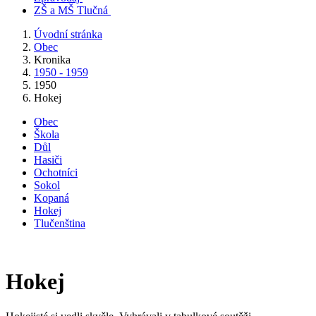
ZŠ a MŠ Tlučná
Úvodní stránka
Obec
Kronika
1950 - 1959
1950
Hokej
Obec
Škola
Důl
Hasiči
Ochotníci
Sokol
Kopaná
Hokej
Tlučenština
Hokej