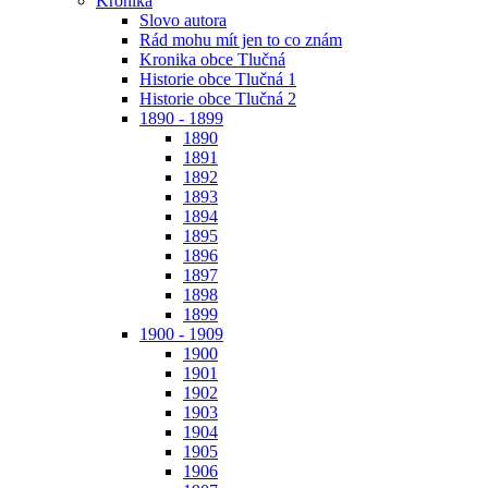
Kronika
Slovo autora
Rád mohu mít jen to co znám
Kronika obce Tlučná
Historie obce Tlučná 1
Historie obce Tlučná 2
1890 - 1899
1890
1891
1892
1893
1894
1895
1896
1897
1898
1899
1900 - 1909
1900
1901
1902
1903
1904
1905
1906