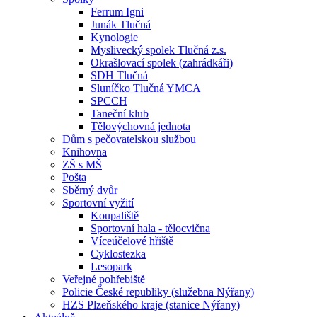
Ferrum Igni
Junák Tlučná
Kynologie
Myslivecký spolek Tlučná z.s.
Okrašlovací spolek (zahrádkáři)
SDH Tlučná
Sluníčko Tlučná YMCA
SPCCH
Taneční klub
Tělovýchovná jednota
Dům s pečovatelskou službou
Knihovna
ZŠ s MŠ
Pošta
Sběrný dvůr
Sportovní vyžití
Koupaliště
Sportovní hala - tělocvična
Víceúčelové hřiště
Cyklostezka
Lesopark
Veřejné pohřebiště
Policie České republiky (služebna Nýřany)
HZS Plzeňského kraje (stanice Nýřany)