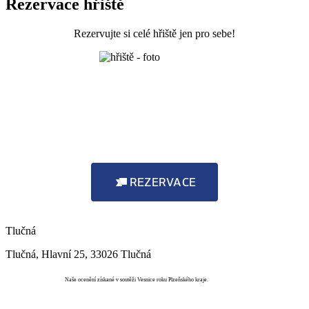
Rezervace hřiště
Rezervujte si celé hřiště jen pro sebe!
REZERVACE
Tlučná
Tlučná, Hlavní 25, 33026 Tlučná
Vesnice roku
Naše ocenění získané v soutěži Vesnice roku Plzeňského kraje.