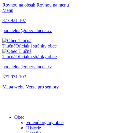
Rovnou na obsah
Rovnou na menu
Menu
377 931 107
podatelna@obec-tlucna.cz
Tlučná
Oficiální stránky obce
Tlučná
Oficiální stránky obce
podatelna@obec-tlucna.cz
377 931 107
Mapa webu
Verze pro seniory
Obec
Volené orgány obce
Historie