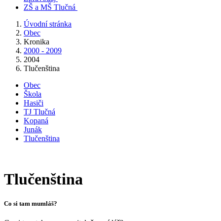
ZŠ a MŠ Tlučná
Úvodní stránka
Obec
Kronika
2000 - 2009
2004
Tlučenština
Obec
Škola
Hasiči
TJ Tlučná
Kopaná
Junák
Tlučenština
Tlučenština
Co si tam mumláš?