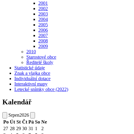
2001
2002
2003
2004
2005
2006
2007
2008
2009
2010
Starostové obce
Ředitelé školy
Statistické údaje
Znak a vlajka obce
Individuální dotace
Interaktivní mapy
Letecké snímky obce (2022)
Kalendář
Srpen
2026
Po
Út
St
Čt
Pá
So
Ne
27
28
29
30
31
1
2