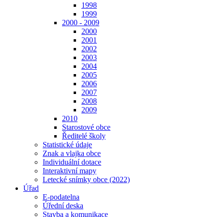
1998
1999
2000 - 2009
2000
2001
2002
2003
2004
2005
2006
2007
2008
2009
2010
Starostové obce
Ředitelé školy
Statistické údaje
Znak a vlajka obce
Individuální dotace
Interaktivní mapy
Letecké snímky obce (2022)
Úřad
E-podatelna
Úřední deska
Stavba a komunikace