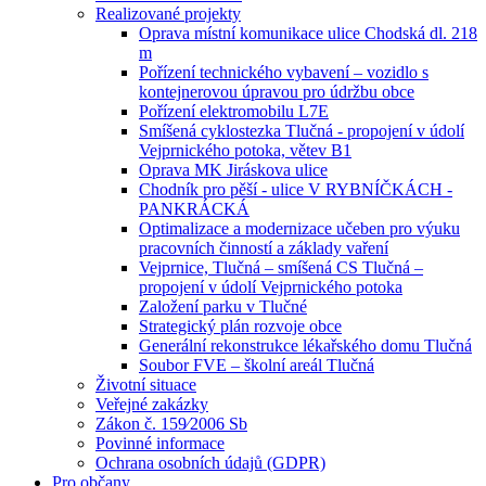
Realizované projekty
Oprava místní komunikace ulice Chodská dl. 218
m
Pořízení technického vybavení – vozidlo s
kontejnerovou úpravou pro údržbu obce
Pořízení elektromobilu L7E
Smíšená cyklostezka Tlučná - propojení v údolí
Vejprnického potoka, větev B1
Oprava MK Jiráskova ulice
Chodník pro pěší - ulice V RYBNÍČKÁCH -
PANKRÁCKÁ
Optimalizace a modernizace učeben pro výuku
pracovních činností a základy vaření
Vejprnice, Tlučná – smíšená CS Tlučná –
propojení v údolí Vejprnického potoka
Založení parku v Tlučné
Strategický plán rozvoje obce
Generální rekonstrukce lékařského domu Tlučná
Soubor FVE – školní areál Tlučná
Životní situace
Veřejné zakázky
Zákon č. 159⁄2006 Sb
Povinné informace
Ochrana osobních údajů (GDPR)
Pro občany