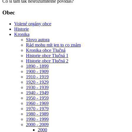
Co si tam tak nesrozumitelně povídáš?
Obec
Volené orgány obce
Historie
Kronika
Slovo autora
Rád mohu mít jen to co znám
Kronika obce Tlučná
Historie obce Tlučná 1
Historie obce Tlučná 2
1890 - 1899
1900 - 1909
1910 - 1919
1920 - 1929
1930 - 1939
1940 - 1949
1950 - 1959
1960 - 1969
1970 - 1979
1980 - 1989
1990 - 1999
2000 - 2009
2000