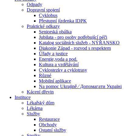
Odpady
Dopravní spojení
Cyklobus
Přestupní jízdenka IDPK
Praktické odkazy
Seniorská obálka
Jubilata - pro osoby potřebující péči
Katalog sociálních služeb - NÝŘANSKO
Diakonie Západ - rozvod s respektem
Úřady a justice
Energie,voda a pod.
Kultura a vzdělávání
Cyklostezky a cyklotrasy
Různé
Mobilní aplikace
Na pomoc Ukrajině ⁄ Допомагати Україні
Kácení dřevin
Instituce
Lékařský dům
Lékárna
Služby
Restaurace
Obchody
Ostatní služby
Spolky